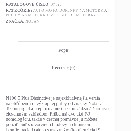
KATALÓGOVÉ ČÍSLO:
37120
KATEGÓRIE:
AUTO-MOTO
,
DOPLNKY NA MOTORKU
,
PRILBY NA MOTORKU
,
VŠETKO PRE MOTORKY
ZNAČKA:
NOLAN
Popis
Recenzie (0)
N100-5 Plus Distinctive je najexkluzívnejšia verzia
najobľúbenejšej výklopnej prilby od značky Nolan.
Technologická prepracovanosť je sprevádzaná športovo
elegantným vzhľadom. Prilba má dvojakú P/J
homologáciu, takže v cestnej premávke ju môžete
použiť buď s otvoreným bradovým chráničom
(konfigurácia J) alebo s uzavretým (konfigurácia P).