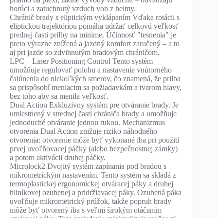
horúci a zatuchnutý vzduch von z helmy.
Chránič brady s eliptickým vyklápaním Vďaka rotácii s
eliptickou trajektóriou pomáha udržať celkovú veľkosť
prednej časti prilby na minime. Účinnosť "tesnenia" je
preto výrazne znížená a jazdný komfort zaručený – a to
aj pri jazde so zdvihnutým bradovým chráničom.
LPC – Liner Positioning Control Tento systém
umožňuje regulovať polohu a nastavenie vnútorného
čalúnenia do niekoľkých smerov, čo znamená, že prilba
sa prispôsobí meniacim sa požiadavkám a tvarom hlavy,
bez toho aby sa menila veľkosť.
Dual Action Exkluzívny systém pre otváranie brady. Je
umiestnený v strednej časti chrániča brady a umožňuje
jednoduché otváranie jednou rukou. Mechanizmus
otvorenia Dual Action znižuje riziko náhodného
otvorenia: otvorenie môže byť vykonané iba pri použití
prvej uvoľňovacej páčky (alebo bezpečnostnej zámky)
a potom aktivácii druhej páčky.
Microlock2 Dvojitý systém zapínania pod bradou s
mikrometrickým nastavením. Tento systém sa skladá z
termoplastickej ergonomickej otváracej páky a druhej
hliníkovej ozubenej a pridržiavacej páky. Ozubená páka
uvoľňuje mikrometrický prúžok, takže popruh brady
môže byť otvorený iba s veľmi širokým otáčaním