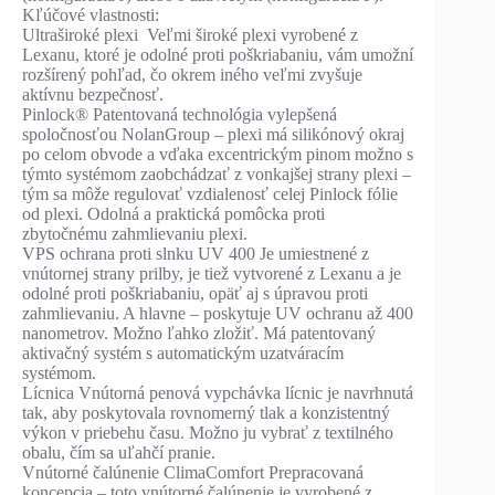
Kľúčové vlastnosti:
Ultraširoké plexi Veľmi široké plexi vyrobené z
Lexanu, ktoré je odolné proti poškriabaniu, vám umožní
rozšírený pohľad, čo okrem iného veľmi zvyšuje
aktívnu bezpečnosť.
Pinlock® Patentovaná technológia vylepšená
spoločnosťou NolanGroup – plexi má silikónový okraj
po celom obvode a vďaka excentrickým pinom možno s
týmto systémom zaobchádzať z vonkajšej strany plexi –
tým sa môže regulovať vzdialenosť celej Pinlock fólie
od plexi. Odolná a praktická pomôcka proti
zbytočnému zahmlievaniu plexi.
VPS ochrana proti slnku UV 400 Je umiestnené z
vnútornej strany prilby, je tiež vytvorené z Lexanu a je
odolné proti poškriabaniu, opäť aj s úpravou proti
zahmlievaniu. A hlavne – poskytuje UV ochranu až 400
nanometrov. Možno ľahko zložiť. Má patentovaný
aktivačný systém s automatickým uzatváracím
systémom.
Lícnica Vnútorná penová vypchávka lícnic je navrhnutá
tak, aby poskytovala rovnomerný tlak a konzistentný
výkon v priebehu času. Možno ju vybrať z textilného
obalu, čím sa uľahčí pranie.
Vnútorné čalúnenie ClimaComfort Prepracovaná
koncepcia – toto vnútorné čalúnenie je vyrobené z