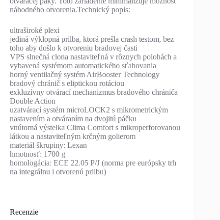
otváracej páky. Toto zariadenie minimalizuje možnosť
náhodného otvorenia.Technický popis:
ultraširoké plexi
jediná výklopná prilba, ktorá prešla crash testom, bez
toho aby došlo k otvoreniu bradovej časti
VPS slnečná clona nastaviteľná v rôznych polohách a
vybavená systémom automatického sťahovania
horný ventilačný systém AirBooster Technology
bradový chránič s eliptickou rotáciou
exkluzívny otvárací mechanizmus bradového chrániča
Double Action
uzatvárací systém microLOCK2 s mikrometrickým
nastavením a otváraním na dvojitú páčku
vnútorná výstelka Clima Comfort s mikroperforovanou
látkou a nastaviteľným krčným golierom
materiál škrupiny: Lexan
hmotnosť: 1700 g
homologácia: ECE 22.05 P/J (norma pre európsky trh
na integrálnu i otvorenú prilbu)
Recenzie