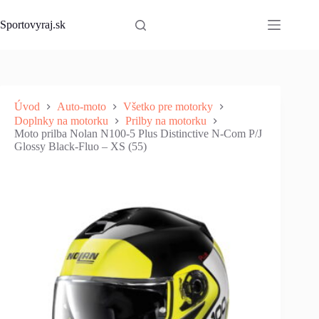
Skip
to
Sportovyraj.sk
content
Úvod
Auto-moto
Všetko pre motorky
Doplnky na motorku
Prilby na motorku
Moto prilba Nolan N100-5 Plus Distinctive N-Com P/J
Glossy Black-Fluo – XS (55)