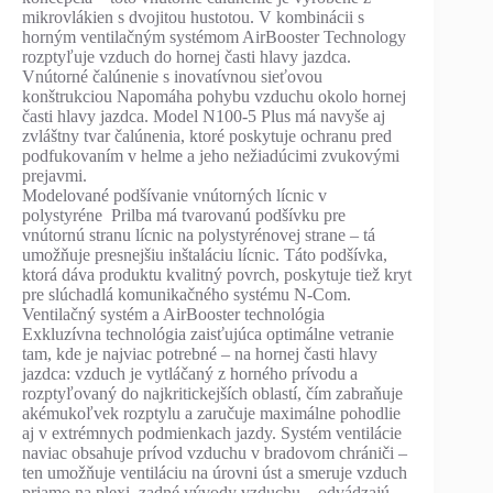
mikrovlákien s dvojitou hustotou. V kombinácii s
horným ventilačným systémom AirBooster Technology
rozptyľuje vzduch do hornej časti hlavy jazdca.
Vnútorné čalúnenie s inovatívnou sieťovou
konštrukciou Napomáha pohybu vzduchu okolo hornej
časti hlavy jazdca. Model N100-5 Plus má navyše aj
zvláštny tvar čalúnenia, ktoré poskytuje ochranu pred
podfukovaním v helme a jeho nežiadúcimi zvukovými
prejavmi.
Modelované podšívanie vnútorných lícnic v
polystyréne Prilba má tvarovanú podšívku pre
vnútornú stranu lícnic na polystyrénovej strane – tá
umožňuje presnejšiu inštaláciu lícnic. Táto podšívka,
ktorá dáva produktu kvalitný povrch, poskytuje tiež kryt
pre slúchadlá komunikačného systému N-Com.
Ventilačný systém a AirBooster technológia
Exkluzívna technológia zaisťujúca optimálne vetranie
tam, kde je najviac potrebné – na hornej časti hlavy
jazdca: vzduch je vytláčaný z horného prívodu a
rozptyľovaný do najkritickejších oblastí, čím zabraňuje
akémukoľvek rozptylu a zaručuje maximálne pohodlie
aj v extrémnych podmienkach jazdy. Systém ventilácie
naviac obsahuje prívod vzduchu v bradovom chrániči –
ten umožňuje ventiláciu na úrovni úst a smeruje vzduch
priamo na plexi, zadné vývody vzduchu – odvádzajú