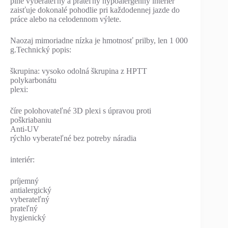
plne vyberateľný a prateľný hypoalergénny interiér
zaisťuje dokonalé pohodlie pri každodennej jazde do
práce alebo na celodennom výlete.
Naozaj mimoriadne nízka je hmotnosť prilby, len 1 000
g.Technický popis:
škrupina: vysoko odolná škrupina z HPTT
polykarbonátu
plexi:
číre polohovateľné 3D plexi s úpravou proti
poškriabaniu
Anti-UV
rýchlo vyberateľné bez potreby náradia
interiér:
príjemný
antialergický
vyberateľný
prateľný
hygienický