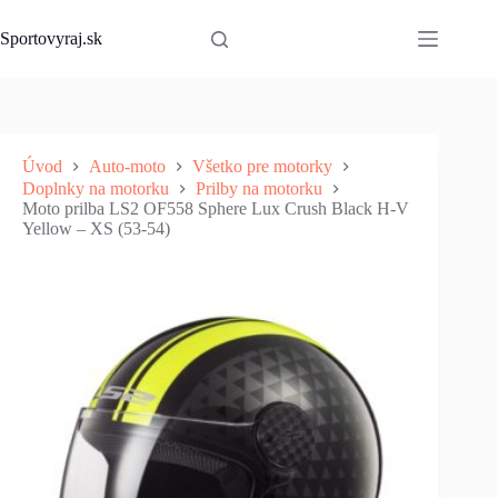
Skip
to
Sportovyraj.sk
content
Úvod
Auto-moto
Všetko pre motorky
Doplnky na motorku
Prilby na motorku
Moto prilba LS2 OF558 Sphere Lux Crush Black H-V
Yellow – XS (53-54)