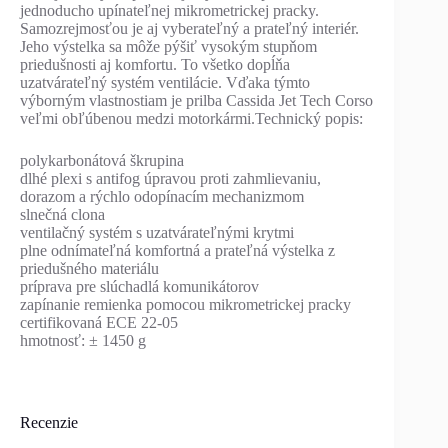
jednoducho upínateľnej mikrometrickej pracky.
Samozrejmosťou je aj vyberateľný a prateľný interiér.
Jeho výstelka sa môže pýšiť vysokým stupňom
priedušnosti aj komfortu. To všetko dopĺňa
uzatvárateľný systém ventilácie. Vďaka týmto
výborným vlastnostiam je prilba Cassida Jet Tech Corso
veľmi obľúbenou medzi motorkármi.Technický popis:
polykarbonátová škrupina
dlhé plexi s antifog úpravou proti zahmlievaniu,
dorazom a rýchlo odopínacím mechanizmom
slnečná clona
ventilačný systém s uzatvárateľnými krytmi
plne odnímateľná komfortná a prateľná výstelka z
priedušného materiálu
príprava pre slúchadlá komunikátorov
zapínanie remienka pomocou mikrometrickej pracky
certifikovaná ECE 22-05
hmotnosť: ± 1450 g
Recenzie