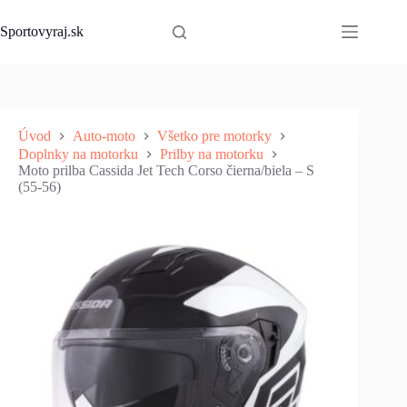
Skip
to
Sportovyraj.sk
content
Úvod
Auto-moto
Všetko pre motorky
Doplnky na motorku
Prilby na motorku
Moto prilba Cassida Jet Tech Corso čierna/biela – S
(55-56)