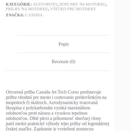
KATEGÓRIE:
AUTO-MOTO
,
DOPLNKY NA MOTORKU
,
PRILBY NA MOTORKU
,
VŠETKO PRE MOTORKY
ZNAČKA:
CASSIDA
Popis
Recenzie (0)
Otvorená prilba Cassida Jet Tech Corso predstavuje
prilbu vhodnú pre mesto i cestovanie predovšetkým na
mopedoch či skútroch. Aerodynamicky tvarovaná
škrupina z polykarbonátu vyniká maximálnou
odolnosťou proti nárazu a vysokou tepelnou
odolnosťou. Dlhé plexi a prítomnosť slnečnej clony
patrí medzi praktické výhody tejto prilby od legendárnej
českej značky. Zapínanie je vyriešené pomocou