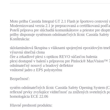
Moto prilba Cassida Integral GT 2.1 Flash je športovo cestovný m
Modernizovaná verzia 2.1 je prepracovaná a certifikovaná podľ
Poteší príprava pre slúchadlá komunikátorov a priestor pre diop
prilby disponuje systémom odnímateľných lícnic Cassida Safet
Konštrukcia:
sklolaminátová škrupina s vláknami spojenými epoxidovým tme
výsuvná slnečná clona
číre a zrkadlové plexi s optikou REVO súčasťou balenia
plexi dostupné v balení s prípravou pre Pinlock® MaxVision™ 7
odnímateľný nosový a bradový deflektor
vnútorné jadro z EPS polystyrénu
Bezpečnosť:
systém odnímateľných lícnic Cassida Safety Opening System (
reflexné prvky zvyšujúce viditeľnosť za znížených svetelných 
homologácia ECE 22.06
Hlavné prednosti produktu: