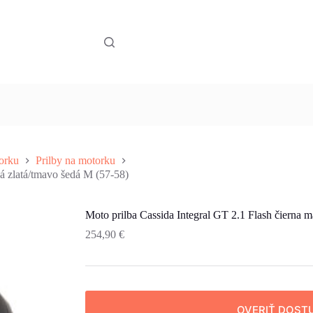
orku
Prilby na motorku
ká zlatá/tmavo šedá M (57-58)
Moto prilba Cassida Integral GT 2.1 Flash čierna m
254,90
€
OVERIŤ DOST