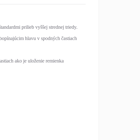
andardmi prilieb vyššej strednej triedy.
 obopínajúcim hlavu v spodných častiach
tiach ako je uloženie remienka