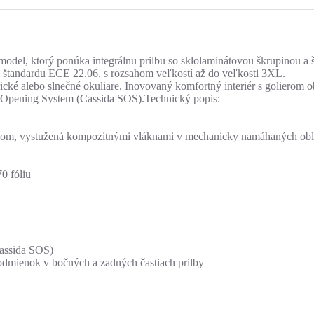
odel, ktorý ponúka integrálnu prilbu so sklolaminátovou škrupinou a št
a štandardu ECE 22.06, s rozsahom veľkostí až do veľkosti 3XL.
trické alebo slnečné okuliare. Inovovaný komfortný interiér s golierom
y Opening System (Cassida SOS).Technický popis:
lom, vystužená kompozitnými vláknami v mechanicky namáhaných oblas
0 fóliu
Cassida SOS)
podmienok v bočných a zadných častiach prilby