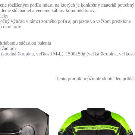
ene rozlíšeným podľa miest, na ktorých je konkrétny materiál potrebný
sadenie slúchadiel a vedenie káblov komunikátorov
racky
točný výhľad v rámci zorného poľa aj pri jazde vo väčšom predklone
h okuliarov
škriabaniu súčasťou balenia
držadlom
(stredná škrupina, veľkosti M-L), 1500±50g (veľká škrupina, veľkos
Tento produkt môžu ohodnotiť len prihlásen