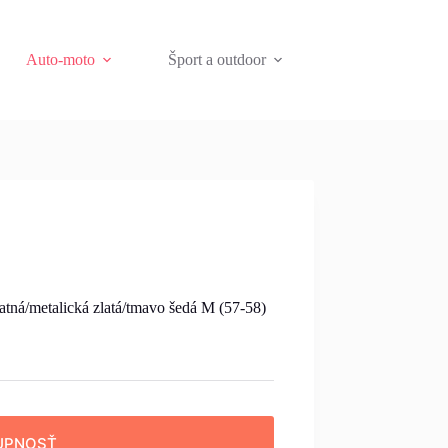
Auto-moto
Šport a outdoor
atná/metalická zlatá/tmavo šedá M (57-58)
UPNOSŤ