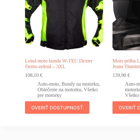
Letná moto bunda W-TEC Dexter
Moto prilba 
čierno-zelená – 3XL
Jeans Titaniu
108,10
€
139,90
€
Auto-moto
,
Bundy na motorku
,
Auto-m
Oblečenie na motorku
,
Všetko
motork
pre motorky
Všetko
OVERIŤ DOSTUPNOSŤ
OVERIŤ