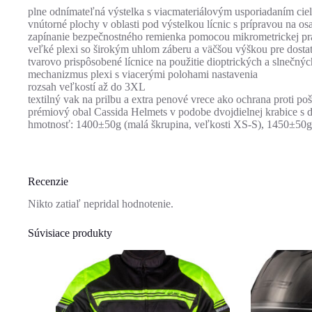
plne odnímateľná výstelka s viacmateriálovým usporiadaním ciel
vnútorné plochy v oblasti pod výstelkou lícnic s prípravou na o
zapínanie bezpečnostného remienka pomocou mikrometrickej p
veľké plexi so širokým uhlom záberu a väčšou výškou pre dosta
tvarovo prispôsobené lícnice na použitie dioptrických a slnečnýc
mechanizmus plexi s viacerými polohami nastavenia
rozsah veľkostí až do 3XL
textilný vak na prilbu a extra penové vrece ako ochrana proti po
prémiový obal Cassida Helmets v podobe dvojdielnej krabice s 
hmotnosť: 1400±50g (malá škrupina, veľkosti XS-S), 1450±50g 
Recenzie
Nikto zatiaľ nepridal hodnotenie.
Súvisiace produkty