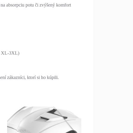
 na absorpciu potu či zvýšený komfort
ti XL-3XL)
í zákazníci, ktorí si ho kúpili.