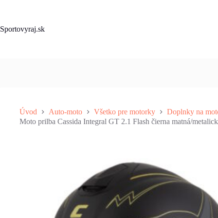
Skip
to
content
Sportovyraj.sk
Úvod
Auto-moto
Všetko pre motorky
Doplnky na mot
Moto prilba Cassida Integral GT 2.1 Flash čierna matná/metalic