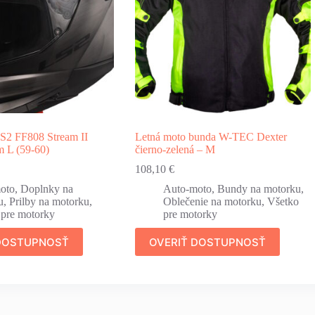
LS2 FF808 Stream II
Letná moto bunda W-TEC Dexter
m L (59-60)
čierno-zelená – M
108,10
€
oto
,
Doplnky na
Auto-moto
,
Bundy na motorku
,
u
,
Prilby na motorku
,
Oblečenie na motorku
,
Všetko
 pre motorky
pre motorky
 DOSTUPNOSŤ
OVERIŤ DOSTUPNOSŤ