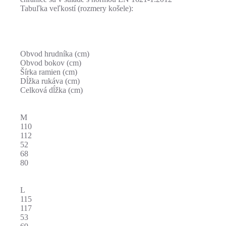
Tabuľka veľkostí (rozmery košele):
Obvod hrudníka (cm)
Obvod bokov (cm)
Šírka ramien (cm)
Dĺžka rukáva (cm)
Celková dĺžka (cm)
M
110
112
52
68
80
L
115
117
53