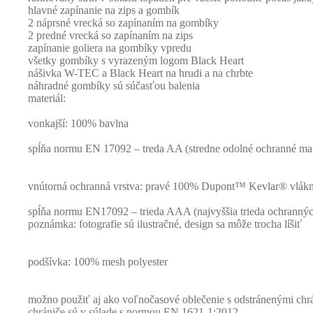
hlavné zapínanie na zips a gombík
2 náprsné vrecká so zapínaním na gombíky
2 predné vrecká so zapínaním na zips
zapínanie goliera na gombíky vpredu
všetky gombíky s vyrazeným logom Black Heart
nášivka W-TEC a Black Heart na hrudi a na chrbte
náhradné gombíky sú súčasťou balenia
materiál:
vonkajší: 100% bavlna
spĺňa normu EN 17092 – treda AA (stredne odolné ochranné 
vnútorná ochranná vrstva: pravé 100% Dupont™ Kevlar® vlák
spĺňa normu EN17092 – trieda AAA (najvyššia trieda ochrannýc
poznámka: fotografie sú ilustračné, design sa môže trocha líšiť
podšívka: 100% mesh polyester
možno použiť aj ako voľnočasové oblečenie s odstránenými chr
chrániče sú v súlade s normou EN 1621-1:2012