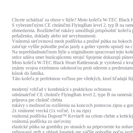
Chcete uchádzať za obzor v štýle? Moto košeľa W-TEC Black H
S vyberateľnými CE chráničmi FlyingBats level 2, typ B na ram
obmedzenia. Rozšíriteľné rukávy umožňujú prispôsobiť košeľu pr
peňaženku, doklady alebo iné nevyhnutnosti.
Vnútorná sieťovinová mesh podšívka a pružné pútka na bokoch pr
zaisťuje vyššie pohodlie počas jazdy a golier vpredu upnutý na 
Na neprehliadnuteľnom štýle a originálnom spracovaní tejto ko
srdce udáva smer burácajúcemu stroju! Spojenie dokazujú pútavé
Moto košeľa W-TEC Black Heart Rattlesneak je vyrobená z kva
známy svojou extrémnou odolnosťou proti oderom a predreniam. 
kúsok do šatníka.
Táto košeľa je perfektnou voľbou pre všetkých, ktorí hľadajú št
moderný vzhľad v kombinácii s praktickou ochranou
odnímateľné CE chrániče FlyingBats level 2, type B na ramenác
príprava pre chránič chrbta
rukávy s možnosťou rozšírenia na koncoch pomocou zipsu a gom
2x vnútorné vrecká (1x voľné, 1x na zips)
vnútorná podšívka Dupont™ Kevlar® na celom chrbte a kritick
vnútorná podšívka zo sieťoviny
elastické pútka na gombíky po stranách na pripevnenie ku noha
rafinovaný strih v oblasti lopatiek pre väčšie pohodlie počas jazd