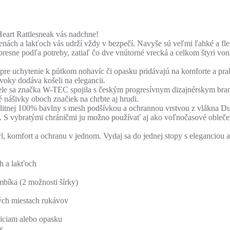
eart Rattlesneak vás nadchne!
enách a lakťoch vás udrží vždy v bezpečí. Navyše sú veľmi ľahké a fl
esne podľa potreby, zatiaľ čo dve vnútorné vrecká a celkom štyri vonk
e uchytenie k pútkom nohavíc či opasku pridávajú na komforte a prakt
cvoky dodáva košeli na elegancii.
šele sa značka W-TEC spojila s českým progresívnym dizajnérskym bran
 nášivky oboch značiek na chrbte aj hrudi.
litnej 100% bavlny s mesh podšívkou a ochrannou vrstvou z vlákna D
S vybratými chráničmi ju možno používať aj ako voľnočasové oblečeni
ýl, komfort a ochranu v jednom. Vydaj sa do jednej stopy s eleganciou 
h a lakťoch
bíka (2 možnosti šírky)
ých miestach rukávov
viciam alebo opasku
y