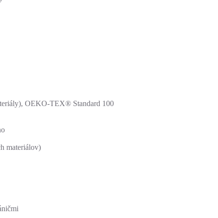
materiály), OEKO-TEX® Standard 100
no
h materiálov)
áničmi