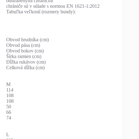
odstránenými chráničmi
chrániče sú v súlade s normou EN 1621-1:2012
Tabuľka veľkostí (rozmery bundy):
Obvod hrudníka (cm)
Obvod pása (cm)
Obvod bokov (cm)
Šírka ramien (cm)
Dĺžka rukávov (cm)
Celková dĺžka (cm)
M
114
108
108
50
66
74
L