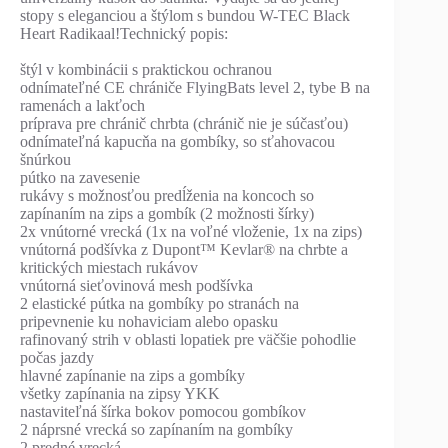
stopy s eleganciou a štýlom s bundou W-TEC Black
Heart Radikaal!Technický popis:
štýl v kombinácii s praktickou ochranou
odnímateľné CE chrániče FlyingBats level 2, tybe B na
ramenách a lakťoch
príprava pre chránič chrbta (chránič nie je súčasťou)
odnímateľná kapucňa na gombíky, so sťahovacou
šnúrkou
pútko na zavesenie
rukávy s možnosťou predĺženia na koncoch so
zapínaním na zips a gombík (2 možnosti šírky)
2x vnútorné vrecká (1x na voľné vloženie, 1x na zips)
vnútorná podšívka z Dupont™ Kevlar® na chrbte a
kritických miestach rukávov
vnútorná sieťovinová mesh podšívka
2 elastické pútka na gombíky po stranách na
pripevnenie ku nohaviciam alebo opasku
rafinovaný strih v oblasti lopatiek pre väčšie pohodlie
počas jazdy
hlavné zapínanie na zips a gombíky
všetky zapínania na zipsy YKK
nastaviteľná šírka bokov pomocou gombíkov
2 náprsné vrecká so zapínaním na gombíky
2 predné vrecká