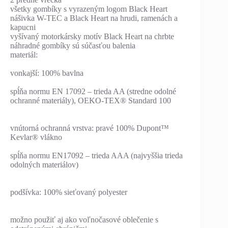
všetky gombíky s vyrazeným logom Black Heart
nášivka W-TEC a Black Heart na hrudi, ramenách a
kapucni
vyšívaný motorkársky motív Black Heart na chrbte
náhradné gombíky sú súčasťou balenia
materiál:
vonkajší: 100% bavlna
spĺňa normu EN 17092 – trieda AA (stredne odolné
ochranné materiály), OEKO-TEX® Standard 100
vnútorná ochranná vrstva: pravé 100% Dupont™
Kevlar® vlákno
spĺňa normu EN17092 – trieda AAA (najvyššia trieda
odolných materiálov)
podšívka: 100% sieťovaný polyester
možno použiť aj ako voľnočasové oblečenie s