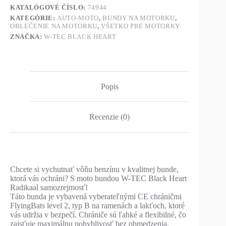
KATALÓGOVÉ ČÍSLO:
74944
KATEGÓRIE:
AUTO-MOTO
,
BUNDY NA MOTORKU
,
OBLEČENIE NA MOTORKU
,
VŠETKO PRE MOTORKY
ZNAČKA:
W-TEC BLACK HEART
Popis
Recenzie (0)
Chcete si vychutnať vôňu benzínu v kvalitnej bunde,
ktorá vás ochráni? S moto bundou W-TEC Black Heart
Radikaal samozrejmosť!
Táto bunda je vybavená vyberateľnými CE chráničmi
FlyingBats level 2, typ B na ramenách a lakťoch, ktoré
vás udržia v bezpečí. Chrániče sú ľahké a flexibilné, čo
zaisťuje maximálnu pohyblivosť bez obmedzenia.