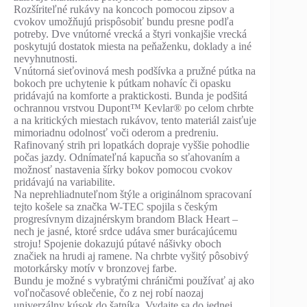
Rozšíriteľné rukávy na koncoch pomocou zipsov a
cvokov umožňujú prispôsobiť bundu presne podľa
potreby. Dve vnútorné vrecká a štyri vonkajšie vrecká
poskytujú dostatok miesta na peňaženku, doklady a iné
nevyhnutnosti.
Vnútorná sieťovinová mesh podšívka a pružné pútka na
bokoch pre uchytenie k pútkam nohavíc či opasku
pridávajú na komforte a praktickosti. Bunda je podšitá
ochrannou vrstvou Dupont™ Kevlar® po celom chrbte
a na kritických miestach rukávov, tento materiál zaisťuje
mimoriadnu odolnosť voči oderom a predreniu.
Rafinovaný strih pri lopatkách dopraje vyššie pohodlie
počas jazdy. Odnímateľná kapucňa so sťahovaním a
možnosť nastavenia šírky bokov pomocou cvokov
pridávajú na variabilite.
Na neprehliadnuteľnom štýle a originálnom spracovaní
tejto košele sa značka W-TEC spojila s českým
progresívnym dizajnérskym brandom Black Heart –
nech je jasné, ktoré srdce udáva smer burácajúcemu
stroju! Spojenie dokazujú pútavé nášivky oboch
značiek na hrudi aj ramene. Na chrbte vyšitý pôsobivý
motorkársky motív v bronzovej farbe.
Bundu je možné s vybratými chráničmi používať aj ako
voľnočasové oblečenie, čo z nej robí naozaj
univerzálny kúsok do šatníka. Vydajte sa do jednej