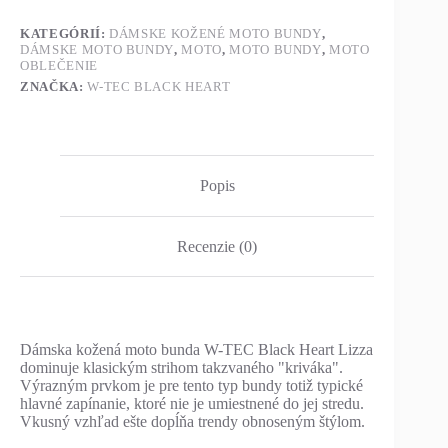
KATEGÓRIÍ:
DÁMSKE KOŽENÉ MOTO BUNDY
,
DÁMSKE MOTO BUNDY
,
MOTO
,
MOTO BUNDY
,
MOTO
OBLEČENIE
ZNAČKA:
W-TEC BLACK HEART
Popis
Recenzie (0)
Dámska kožená moto bunda W-TEC Black Heart Lizza
dominuje klasickým strihom takzvaného "kriváka".
Výrazným prvkom je pre tento typ bundy totiž typické
hlavné zapínanie, ktoré nie je umiestnené do jej stredu.
Vkusný vzhľad ešte dopĺňa trendy obnoseným štýlom.