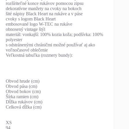
rozšíriteľné konce rukávov pomocou zipsu
dekoratívne manžety na cvoky na bokoch
šité nápisy Black Heart na rukáve a v páse
cvoky s logom Black Heart
embosované logo W-TEC na rukáve
obnosený vintage štýl
materiál: vonkajší: 100% kozia koža; podšívka: 100%
polyester
s odstránenými chráničmi možné používať aj ako
voľnočasové oblečenie
Veľkostná tabuľka (rozmery bundy):
Obvod hrude (cm)
Obvod pása (cm)
Obvod bokov (cm)
Šírka ramien (cm)
Dĺžka rukávov (cm)
Celková dĺžka (cm)
XS
94