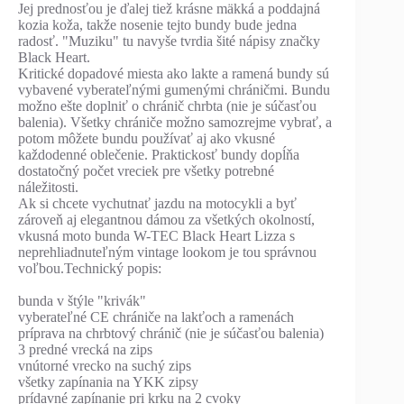
Jej prednosťou je ďalej tiež krásne mäkká a poddajná
kozia koža, takže nosenie tejto bundy bude jedna
radosť. "Muziku" tu navyše tvrdia šité nápisy značky
Black Heart.
Kritické dopadové miesta ako lakte a ramená bundy sú
vybavené vyberateľnými gumenými chráničmi. Bundu
možno ešte doplniť o chránič chrbta (nie je súčasťou
balenia). Všetky chrániče možno samozrejme vybrať, a
potom môžete bundu používať aj ako vkusné
každodenné oblečenie. Praktickosť bundy dopĺňa
dostatočný počet vreciek pre všetky potrebné
náležitosti.
Ak si chcete vychutnať jazdu na motocykli a byť
zároveň aj elegantnou dámou za všetkých okolností,
vkusná moto bunda W-TEC Black Heart Lizza s
neprehliadnuteľným vintage lookom je tou správnou
voľbou.Technický popis:
bunda v štýle "krivák"
vyberateľné CE chrániče na lakťoch a ramenách
príprava na chrbtový chránič (nie je súčasťou balenia)
3 predné vrecká na zips
vnútorné vrecko na suchý zips
všetky zapínania na YKK zipsy
prídavné zapínanie pri krku na 2 cvoky