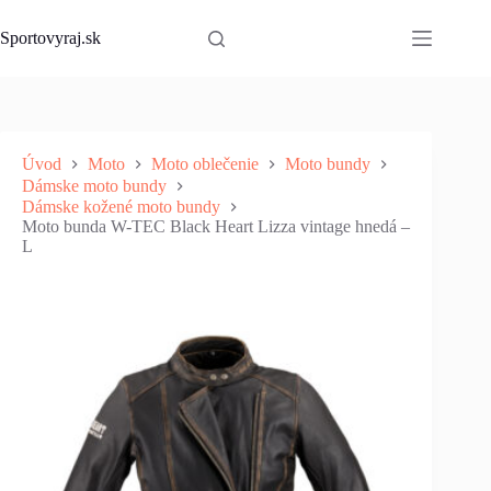
Skip
to
Sportovyraj.sk
content
Úvod
Moto
Moto oblečenie
Moto bundy
Dámske moto bundy
Dámske kožené moto bundy
Moto bunda W-TEC Black Heart Lizza vintage hnedá –
L