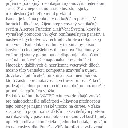
príjemne poddajným vonkajším nylonovým materiálom
Tactel® a v neposlednom rade tiež strategicky
rozmiestnenými reflexnými prvkami.
Bunda je ideálna prakticky do každého počasia: V
horúcich dňoch využijete prepracovaný ventilačný
systém Aircross Function a AirVent System, ktorý je
vyriešený pomocou veľkých odnímateľných panelov a
nastaviteľných otvorov na hrudi, chrbte a dokonca aj
rukávoch. Bude tak dosiahnutý maximálny prísun
čerstvého chladnejšieho vzduchu dovnútra bundy. Z
vnútornej strany potom bunda disponuje priedušnou
sieťovinou, ktorá ešte napomáha jeho cirkulácii.
Naopak v daždivých či nepríjemne veterných dňoch
možno túto ventiláciu kompletne uzavrieť a bundu
dovybaviť odnímateľnou klimatickou membránou,
ktorá zaistí nepremokavosť a vetruvzdornosť. A keď
príde aj chladno, priamo na túto membránu možno ešte
pripnúť zatepľujúcu vložku.
Praktickosť bundy W-TEC Aircross dopĺňajú vrecká
pre najpotrebnejšie náležitosti – hlavnou prednosťou
tejto bundy je najmä veľké vrecko na chrbte. Vďaka
sťahovacím popruhom a ďalším nastaviteľným prvkom
na rukávoch, v páse a na bokoch možno veľkosť bundy
upraviť podľa anatómie tela – jednoducho tak, aby vám
čo najlepšie sadla. Pre ešte väčší komfort je vybavená