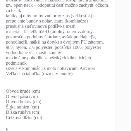
tzv. open-neck – odopnutú časť možno zachytiť očkom
za háčik
krátky aj dlhý hrubý vnútorný zips (veľkosť 8) na
prepojenie bundy s nohavicami (kombinéza)
priedušná sieťovinová podšívka mesh
materiál: Tactel® 650D (odolný, oderuvzdorný,
pevnosťou podobný Cordure, avšak poddajnejší,
pohodlnejší, mäkší na dotyk) s dvojitým PU záterom,
98% nylon, 2% polyester; podšívka 100% polyester
vodoodolné vlastnosti tkaniny
maximálne pohodlie za všetkých klimatických
podmienok
skvelá v kombinácii s moto nohavicami Aircross
Veľkostná tabuľka (rozmery bundy):
Obvod hrude (cm)
Obvod pása (cm)
Obvod bokov (cm)
Šírka ramien (cm)
Dĺžka rukáva (cm)
Celková dĺžka (cm)
S