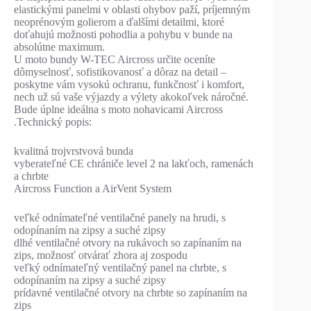
elastickými panelmi v oblasti ohybov paží, príjemným
neoprénovým golierom a ďalšími detailmi, ktoré
doťahujú možnosti pohodlia a pohybu v bunde na
absolútne maximum.
U moto bundy W-TEC Aircross určite oceníte
dômyselnosť, sofistikovanosť a dôraz na detail –
poskytne vám vysokú ochranu, funkčnosť i komfort,
nech už sú vaše výjazdy a výlety akokoľvek náročné.
Bude úplne ideálna s moto nohavicami Aircross
.Technický popis:
kvalitná trojvrstvová bunda
vyberateľné CE chrániče level 2 na lakťoch, ramenách
a chrbte
Aircross Function a AirVent System
veľké odnímateľné ventilačné panely na hrudi, s
odopínaním na zipsy a suché zipsy
dlhé ventilačné otvory na rukávoch so zapínaním na
zips, možnosť otvárať zhora aj zospodu
veľký odnímateľný ventilačný panel na chrbte, s
odopínaním na zipsy a suché zipsy
prídavné ventilačné otvory na chrbte so zapínaním na
zips