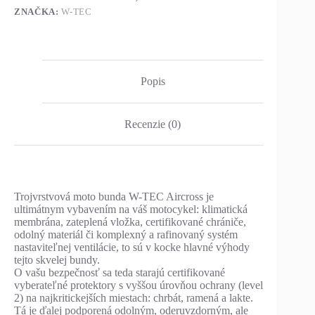
ZNAČKA:
W-TEC
Popis
Recenzie (0)
Trojvrstvová moto bunda W-TEC Aircross je
ultimátnym vybavením na váš motocykel: klimatická
membrána, zateplená vložka, certifikované chrániče,
odolný materiál či komplexný a rafinovaný systém
nastaviteľnej ventilácie, to sú v kocke hlavné výhody
tejto skvelej bundy.
O vašu bezpečnosť sa teda starajú certifikované
vyberateľné protektory s vyššou úrovňou ochrany (level
2) na najkritickejších miestach: chrbát, ramená a lakte.
Tá je ďalej podporená odolným, oderuvzdorným, ale