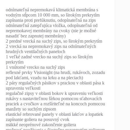
odnímateľná nepremokavá klimatická membrána s
vodným stĺpcom 10 000 mm, so širokým prekrytím
zapínania proti prefúknutiu, odopínateľná na zips
odnímateľná zatepľujúca vložka, odopínateľná od
nepremokavej membrány na cvoky (nie je možné
nasadiť bez zapnutej membrány)
2 predné vrecká na suchý zips, so širokým prekrytím
2 vrecká na nepremokavý zips na odnímateľných
hrudných ventilačných paneloch
1 veľké zadné vrecko na suchý zips so širokým
prekrytím
1 vnútorné vrecko na suchý zips
reflexné prvky Visionight (na hrudi, rukávoch, zozadu
pod lakťami, vzadu na krku a na pleciach)
2 páry regulačných pásikov s prackou v oblasti pása k
upraveniu veľkosti
regulačné zipsy v oblasti bokov k upraveniu veľkosti
rukávy s nastaviteľnou šírkou pomocou sťahovacích
praciek a cvočkov a rozšíriteľné na koncoch pomocou
manžety so suchým zipsom
elastické rebrované panely v oblasti lakťov a lopatiek
zapínanie goliera na posuvný cvok
mäkké neoprénové zakončenie goliera
možnosť používania s čiastočne rozopnutým golierom,