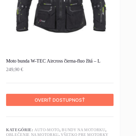
Moto bunda W-TEC Aircross čierna-fluo žltá – L
249,90
€
OVERIŤ DOSTUPNOSŤ
KATEGÓRIE:
AUTO-MOTO
,
BUNDY NA MOTORKU
,
OBLEČENIE NA MOTORKU
,
VŠETKO PRE MOTORKY