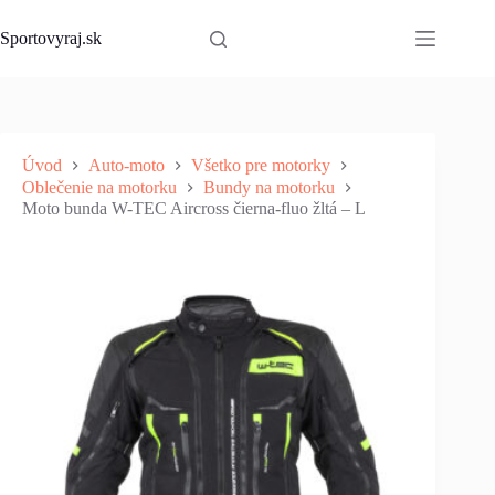
Skip
to
Sportovyraj.sk
content
Úvod
Auto-moto
Všetko pre motorky
Oblečenie na motorku
Bundy na motorku
Moto bunda W-TEC Aircross čierna-fluo žltá – L