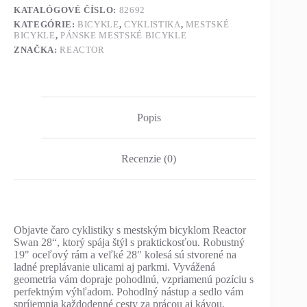
KATALÓGOVÉ ČÍSLO:
82692
KATEGÓRIE:
BICYKLE
,
CYKLISTIKA
,
MESTSKÉ
BICYKLE
,
PÁNSKE MESTSKÉ BICYKLE
ZNAČKA:
REACTOR
Popis
Recenzie (0)
Objavte čaro cyklistiky s mestským bicyklom Reactor
Swan 28“, ktorý spája štýl s praktickosťou. Robustný
19" oceľový rám a veľké 28" kolesá sú stvorené na
ladné preplávanie ulicami aj parkmi. Vyvážená
geometria vám dopraje pohodlnú, vzpriamenú pozíciu s
perfektným výhľadom. Pohodlný nástup a sedlo vám
spríjemnia každodenné cesty za prácou aj kávou.