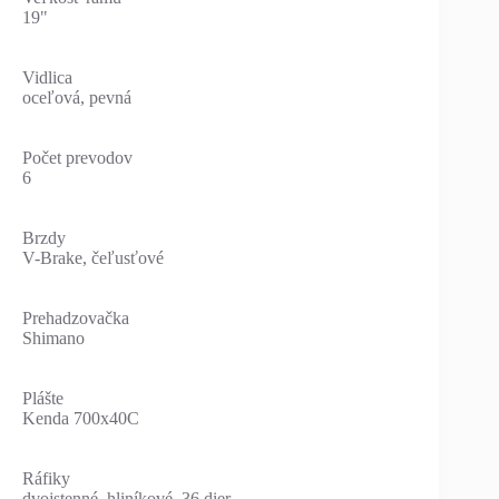
19"
Vidlica
oceľová, pevná
Počet prevodov
6
Brzdy
V-Brake, čeľusťové
Prehadzovačka
Shimano
Plášte
Kenda 700x40C
Ráfiky
dvojstenné, hliníkové, 36 dier