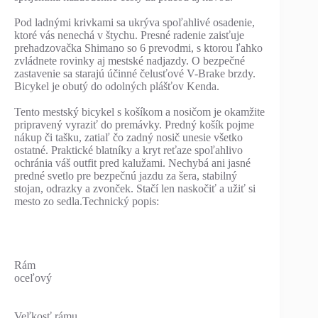
Pod ladnými krivkami sa ukrýva spoľahlivé osadenie,
ktoré vás nenechá v štychu. Presné radenie zaisťuje
prehadzovačka Shimano so 6 prevodmi, s ktorou ľahko
zvládnete rovinky aj mestské nadjazdy. O bezpečné
zastavenie sa starajú účinné čelusťové V-Brake brzdy.
Bicykel je obutý do odolných plášťov Kenda.
Tento mestský bicykel s košíkom a nosičom je okamžite
pripravený vyraziť do premávky. Predný košík pojme
nákup či tašku, zatiaľ čo zadný nosič unesie všetko
ostatné. Praktické blatníky a kryt reťaze spoľahlivo
ochránia váš outfit pred kalužami. Nechybá ani jasné
predné svetlo pre bezpečnú jazdu za šera, stabilný
stojan, odrazky a zvonček. Stačí len naskočiť a užiť si
mesto zo sedla.Technický popis:
Rám
oceľový
Veľkosť rámu