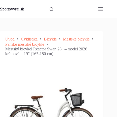
Skip
to
Sportovyraj.sk
content
Úvod
Cyklistika
Bicykle
Mestské bicykle
Pánske mestské bicykle
Mestský bicykel Reactor Swan 28" – model 2026
krémová – 19" (165-180 cm)