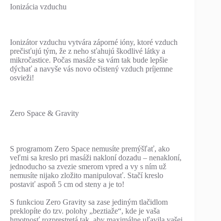
Ionizácia vzduchu
Ionizátor vzduchu vytvára záporné ióny, ktoré vzduch
prečisťujú tým, že z neho sťahujú škodlivé látky a
mikročastice. Počas masáže sa vám tak bude lepšie
dýchať a navyše vás novo očistený vzduch príjemne
osvieži!
Zero Space & Gravity
S programom Zero Space nemusíte premýšľať, ako
veľmi sa kreslo pri masáži nakloní dozadu – nenakloní,
jednoducho sa zvezie smerom vpred a vy s ním už
nemusíte nijako zložito manipulovať. Stačí kreslo
postaviť aspoň 5 cm od steny a je to!
S funkciou Zero Gravity sa zase jediným tlačidlom
preklopíte do tzv. polohy „beztiaže“, kde je vaša
hmotnosť rozprestretá tak, aby maximálne uľavila vašej