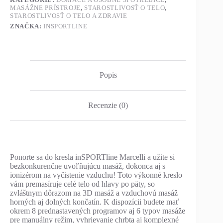
MASÁŽNE PRÍSTROJE
,
STAROSTLIVOSŤ O TELO
,
STAROSTLIVOSŤ O TELO A ZDRAVIE
ZNAČKA:
INSPORTLINE
Popis
Recenzie (0)
Ponorte sa do kresla inSPORTline Marcelli a užite si
bezkonkurenčne uvoľňujúcu masáž, dokonca aj s
ionizérom na vyčistenie vzduchu! Toto výkonné kreslo
vám premasíruje celé telo od hlavy po päty, so
zvláštnym dôrazom na 3D masáž a vzduchovú masáž
horných aj dolných končatín. K dispozícii budete mať
okrem 8 prednastavených programov aj 6 typov masáže
pre manuálny režim, vyhrievanie chrbta aj komplexné