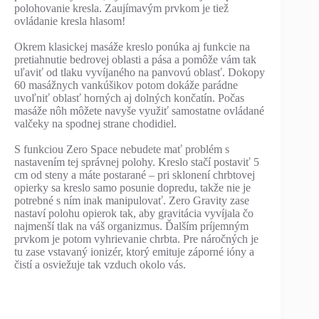
polohovanie kresla. Zaujímavým prvkom je tiež
ovládanie kresla hlasom!
Okrem klasickej masáže kreslo ponúka aj funkcie na
pretiahnutie bedrovej oblasti a pása a pomôže vám tak
uľaviť od tlaku vyvíjaného na panvovú oblasť. Dokopy
60 masážnych vankúšikov potom dokáže parádne
uvoľniť oblasť horných aj dolných končatín. Počas
masáže nôh môžete navyše využiť samostatne ovládané
valčeky na spodnej strane chodidiel.
S funkciou Zero Space nebudete mať problém s
nastavením tej správnej polohy. Kreslo stačí postaviť 5
cm od steny a máte postarané – pri sklonení chrbtovej
opierky sa kreslo samo posunie dopredu, takže nie je
potrebné s ním inak manipulovať. Zero Gravity zase
nastaví polohu opierok tak, aby gravitácia vyvíjala čo
najmenší tlak na váš organizmus. Ďalším príjemným
prvkom je potom vyhrievanie chrbta. Pre náročných je
tu zase vstavaný ionizér, ktorý emituje záporné ióny a
čistí a osviežuje tak vzduch okolo vás.