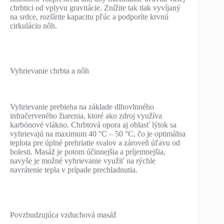
chrbtici od vplyvu gravitácie. Znížite tak tlak vyvíjaný
na srdce, rozšírite kapacitu pľúc a podporíte krvnú
cirkuláciu nôh.
Vyhrievanie chrbta a nôh
Vyhrievanie prebieha na základe dlhovlnného
infračerveného žiarenia, ktoré ako zdroj využíva
karbónové vlákno. Chrbtová opora aj oblasť lýtok sa
vyhrievajú na maximum 40 °C – 50 °C, čo je optimálna
teplota pre úplné prehriatie svalov a zároveň úľavu od
bolesti. Masáž je potom účinnejšia a príjemnejšia,
navyše je možné vyhrievanie využiť na rýchle
navrátenie tepla v prípade prechladnutia.
Povzbudzujúca vzduchová masáž