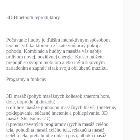
3D Bluetooth reproduktory
Počúvanie hudby je ďalším interaktívnym spôsobom
terapie, vďaka ktorému získate vnútorný pokoj a
pohodu. Kombinácia hudby a masáže vás nabije
prílivom novej, pozitívnej energie. Kreslo môžete
prepojiť so svojim mobilom alebo iným šikovným
zariadením a zapnúť si tak svoju obľúbenú muziku.
Programy a funkcie:
3D masáž (pohyb masážnych koliesok smerom hore,
dole, dopredu aj dozadu)
6 druhov masáže pomocou masážnych hlavíc (hnetenie,
poklepávanie, súčasné hnetenie a poklepávanie, 3D
masáž, Shiatsu masáž)
8 prednastavených programov (rýchla masáž celého
tela, pohodlná masáž celého tela, relaxačná masáž
celého tela, pretiahnutie oblasti pása, hlboká masáž