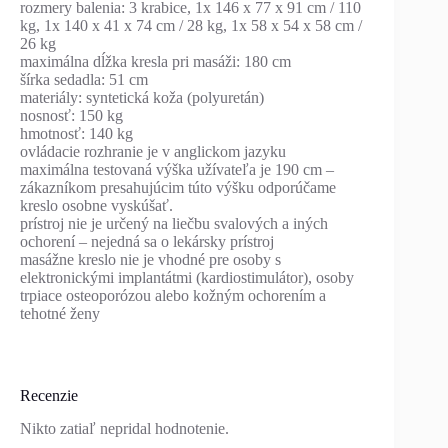
rozmery balenia: 3 krabice, 1x 146 x 77 x 91 cm / 110
kg, 1x 140 x 41 x 74 cm / 28 kg, 1x 58 x 54 x 58 cm /
26 kg
maximálna dĺžka kresla pri masáži: 180 cm
šírka sedadla: 51 cm
materiály: syntetická koža (polyuretán)
nosnosť: 150 kg
hmotnosť: 140 kg
ovládacie rozhranie je v anglickom jazyku
maximálna testovaná výška užívateľa je 190 cm –
zákazníkom presahujúcim túto výšku odporúčame
kreslo osobne vyskúšať.
prístroj nie je určený na liečbu svalových a iných
ochorení – nejedná sa o lekársky prístroj
masážne kreslo nie je vhodné pre osoby s
elektronickými implantátmi (kardiostimulátor), osoby
trpiace osteoporózou alebo kožným ochorením a
tehotné ženy
Recenzie
Nikto zatiaľ nepridal hodnotenie.