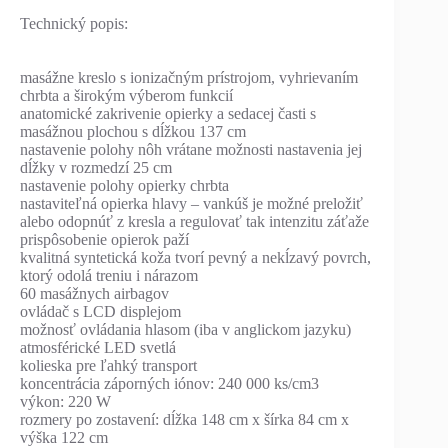
Technický popis:
masážne kreslo s ionizačným prístrojom, vyhrievaním
chrbta a širokým výberom funkcií
anatomické zakrivenie opierky a sedacej časti s
masážnou plochou s dĺžkou 137 cm
nastavenie polohy nôh vrátane možnosti nastavenia jej
dĺžky v rozmedzí 25 cm
nastavenie polohy opierky chrbta
nastaviteľná opierka hlavy – vankúš je možné preložiť
alebo odopnúť z kresla a regulovať tak intenzitu záťaže
prispôsobenie opierok paží
kvalitná syntetická koža tvorí pevný a nekĺzavý povrch,
ktorý odolá treniu i nárazom
60 masážnych airbagov
ovládač s LCD displejom
možnosť ovládania hlasom (iba v anglickom jazyku)
atmosférické LED svetlá
kolieska pre ľahký transport
koncentrácia záporných iónov: 240 000 ks/cm3
výkon: 220 W
rozmery po zostavení: dĺžka 148 cm x šírka 84 cm x
výška 122 cm