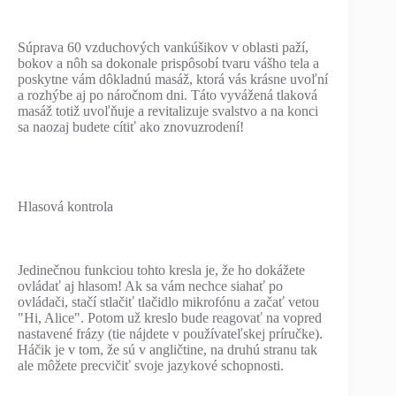
Súprava 60 vzduchových vankúšikov v oblasti paží,
bokov a nôh sa dokonale prispôsobí tvaru vášho tela a
poskytne vám dôkladnú masáž, ktorá vás krásne uvoľní
a rozhýbe aj po náročnom dni. Táto vyvážená tlaková
masáž totiž uvoľňuje a revitalizuje svalstvo a na konci
sa naozaj budete cítiť ako znovuzrodení!
Hlasová kontrola
Jedinečnou funkciou tohto kresla je, že ho dokážete
ovládať aj hlasom! Ak sa vám nechce siahať po
ovládači, stačí stlačiť tlačidlo mikrofónu a začať vetou
"Hi, Alice". Potom už kreslo bude reagovať na vopred
nastavené frázy (tie nájdete v používateľskej príručke).
Háčik je v tom, že sú v angličtine, na druhú stranu tak
ale môžete precvičiť svoje jazykové schopnosti.