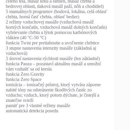
celého tela, masáž krku a ramien, masáž chrbta a
bedrovej oblasti, tlaková masáž paží, nôh a chodidiel)
5 manuálnych programov (bodová, lokálna, celá oblasť
chrbta, horná časť chrbta, oblasť bedier)
2 režimy vzduchovej masáže (vzduchová masáž
horných končatín, vzduchová masáž dolných končatín)
vyhrievanie chrbta a lýtok pomocou karbónových
vlákien (40 °C-50 °C)
funkcia Twist pre pretiahnutie a uvoľnenie chrbtice
3 stupne nastavenia intenzity masáže (základná aj
vzduchová)
5 úrovní nastavenia rýchlosti masáže (len základné)
funkcia Pauza – pozastaví aktuálnu masáž a umožní
vám vzdialiť sa od kresla
funkcia Zero Gravity
funkcia Zero Space
ionizácia – ionizačný prístroj, ktorý vytvára záporne
nabité ióny na odstránenie škodlivých častíc zo
vzduchu; vzduch, ktorý potom dýchate, je čistejší a
znateľne svieži
pamäť pre 3 vlastné režimy masáže
automatická detekcia posedu