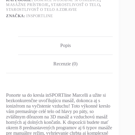
MASÁŽNE PRÍSTROJE
,
STAROSTLIVOSŤ O TELO
,
STAROSTLIVOSŤ O TELO A ZDRAVIE
ZNAČKA:
INSPORTLINE
Popis
Recenzie (0)
Ponorte sa do kresla inSPORTline Marcelli a užite si
bezkonkurenčne uvoľňujúcu masáž, dokonca aj s
ionizérom na vyčistenie vzduchu! Toto výkonné kreslo
vám premasíruje celé telo od hlavy po päty, so
zvláštnym dôrazom na 3D masáž a vzduchovú masáž
horných aj dolných končatín. K dispozícii budete mať
okrem 8 prednastavených programov aj 6 typov masáže
pre manuálny režim, vyhrievanie chrbta aj komplexné