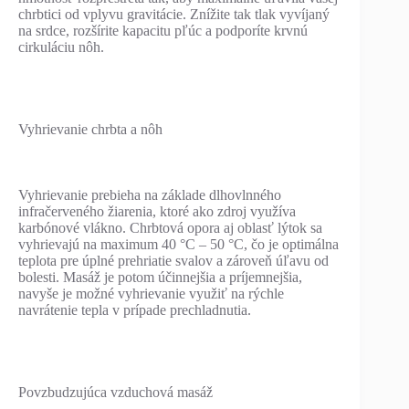
chrbtici od vplyvu gravitácie. Znížite tak tlak vyvíjaný
na srdce, rozšírite kapacitu pľúc a podporíte krvnú
cirkuláciu nôh.
Vyhrievanie chrbta a nôh
Vyhrievanie prebieha na základe dlhovlnného
infračerveného žiarenia, ktoré ako zdroj využíva
karbónové vlákno. Chrbtová opora aj oblasť lýtok sa
vyhrievajú na maximum 40 °C – 50 °C, čo je optimálna
teplota pre úplné prehriatie svalov a zároveň úľavu od
bolesti. Masáž je potom účinnejšia a príjemnejšia,
navyše je možné vyhrievanie využiť na rýchle
navrátenie tepla v prípade prechladnutia.
Povzbudzujúca vzduchová masáž