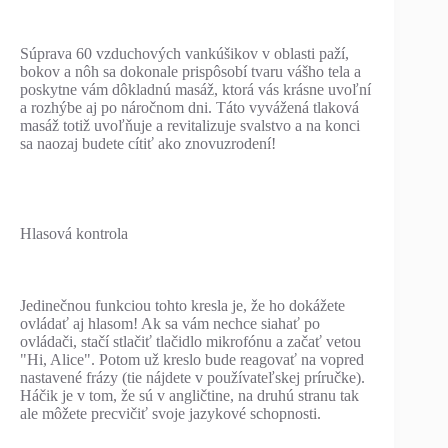
Súprava 60 vzduchových vankúšikov v oblasti paží,
bokov a nôh sa dokonale prispôsobí tvaru vášho tela a
poskytne vám dôkladnú masáž, ktorá vás krásne uvoľní
a rozhýbe aj po náročnom dni. Táto vyvážená tlaková
masáž totiž uvoľňuje a revitalizuje svalstvo a na konci
sa naozaj budete cítiť ako znovuzrodení!
Hlasová kontrola
Jedinečnou funkciou tohto kresla je, že ho dokážete
ovládať aj hlasom! Ak sa vám nechce siahať po
ovládači, stačí stlačiť tlačidlo mikrofónu a začať vetou
"Hi, Alice". Potom už kreslo bude reagovať na vopred
nastavené frázy (tie nájdete v používateľskej príručke).
Háčik je v tom, že sú v angličtine, na druhú stranu tak
ale môžete precvičiť svoje jazykové schopnosti.