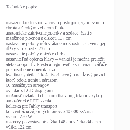
Technický popis:
masážne kreslo s ionizačným prístrojom, vyhrievaním
chrbta a širokým výberom funkcií
anatomické zakrivenie opierky a sedacej časti s
masážnou plochou s dĺžkou 137 cm
nastavenie polohy nôh vrátane možnosti nastavenia jej
dĺžky v rozmedzí 25 cm
nastavenie polohy opierky chrbta
nastaviteľná opierka hlavy – vankúš je možné preložiť
alebo odopnúť z kresla a regulovať tak intenzitu záťaže
prispôsobenie opierok paží
kvalitná syntetická koža tvorí pevný a nekĺzavý povrch,
ktorý odolá treniu i nárazom
60 masážnych airbagov
ovládač s LCD displejom
možnosť ovládania hlasom (iba v anglickom jazyku)
atmosférické LED svetlá
kolieska pre ľahký transport
koncentrácia záporných iónov: 240 000 ks/cm3
výkon: 220 W
rozmery po zostavení: dĺžka 148 cm x šírka 84 cm x
výška 122 cm