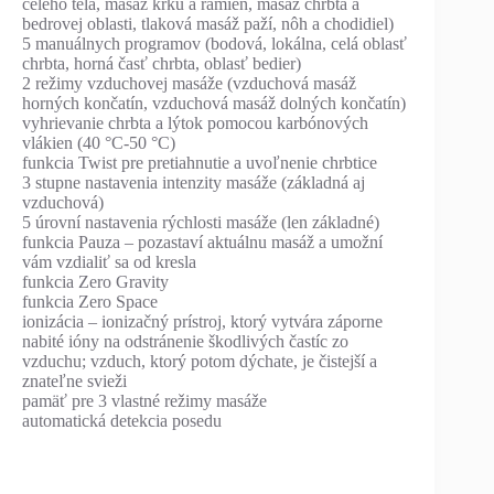
celého tela, masáž krku a ramien, masáž chrbta a
bedrovej oblasti, tlaková masáž paží, nôh a chodidiel)
5 manuálnych programov (bodová, lokálna, celá oblasť
chrbta, horná časť chrbta, oblasť bedier)
2 režimy vzduchovej masáže (vzduchová masáž
horných končatín, vzduchová masáž dolných končatín)
vyhrievanie chrbta a lýtok pomocou karbónových
vlákien (40 °C-50 °C)
funkcia Twist pre pretiahnutie a uvoľnenie chrbtice
3 stupne nastavenia intenzity masáže (základná aj
vzduchová)
5 úrovní nastavenia rýchlosti masáže (len základné)
funkcia Pauza – pozastaví aktuálnu masáž a umožní
vám vzdialiť sa od kresla
funkcia Zero Gravity
funkcia Zero Space
ionizácia – ionizačný prístroj, ktorý vytvára záporne
nabité ióny na odstránenie škodlivých častíc zo
vzduchu; vzduch, ktorý potom dýchate, je čistejší a
znateľne svieži
pamäť pre 3 vlastné režimy masáže
automatická detekcia posedu