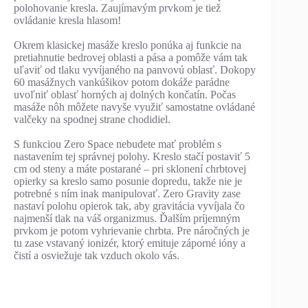
polohovanie kresla. Zaujímavým prvkom je tiež
ovládanie kresla hlasom!
Okrem klasickej masáže kreslo ponúka aj funkcie na
pretiahnutie bedrovej oblasti a pása a pomôže vám tak
uľaviť od tlaku vyvíjaného na panvovú oblasť. Dokopy
60 masážnych vankúšikov potom dokáže parádne
uvoľniť oblasť horných aj dolných končatín. Počas
masáže nôh môžete navyše využiť samostatne ovládané
valčeky na spodnej strane chodidiel.
S funkciou Zero Space nebudete mať problém s
nastavením tej správnej polohy. Kreslo stačí postaviť 5
cm od steny a máte postarané – pri sklonení chrbtovej
opierky sa kreslo samo posunie dopredu, takže nie je
potrebné s ním inak manipulovať. Zero Gravity zase
nastaví polohu opierok tak, aby gravitácia vyvíjala čo
najmenší tlak na váš organizmus. Ďalším príjemným
prvkom je potom vyhrievanie chrbta. Pre náročných je
tu zase vstavaný ionizér, ktorý emituje záporné ióny a
čistí a osviežuje tak vzduch okolo vás.