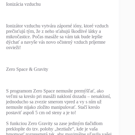
Ionizácia vzduchu
Ionizátor vzduchu vytvára záporné ióny, ktoré vzduch
prečisťujú tým, že z neho sťahujú škodlivé látky a
mikročastice. Počas masáže sa vám tak bude lepšie
dýchať a navyše vás novo očistený vzduch príjemne
osvieži!
Zero Space & Gravity
S programom Zero Space nemusíte premýšľať, ako
veľmi sa kreslo pri masáži nakloní dozadu – nenakloní,
jednoducho sa zvezie smerom vpred a vy s ním už
nemusíte nijako zložito manipulovať. Stačí kreslo
postaviť aspoň 5 cm od steny a je to!
S funkciou Zero Gravity sa zase jediným tlačidlom
preklopíte do tzv. polohy „beztiaže“, kde je vaša
hmotnosť rozprestretá tak, aby maximálne uľavila vašej