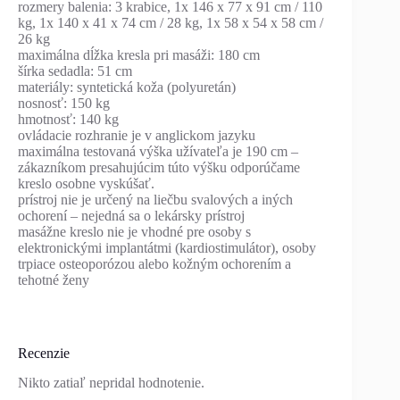
rozmery balenia: 3 krabice, 1x 146 x 77 x 91 cm / 110
kg, 1x 140 x 41 x 74 cm / 28 kg, 1x 58 x 54 x 58 cm /
26 kg
maximálna dĺžka kresla pri masáži: 180 cm
šírka sedadla: 51 cm
materiály: syntetická koža (polyuretán)
nosnosť: 150 kg
hmotnosť: 140 kg
ovládacie rozhranie je v anglickom jazyku
maximálna testovaná výška užívateľa je 190 cm –
zákazníkom presahujúcim túto výšku odporúčame
kreslo osobne vyskúšať.
prístroj nie je určený na liečbu svalových a iných
ochorení – nejedná sa o lekársky prístroj
masážne kreslo nie je vhodné pre osoby s
elektronickými implantátmi (kardiostimulátor), osoby
trpiace osteoporózou alebo kožným ochorením a
tehotné ženy
Recenzie
Nikto zatiaľ nepridal hodnotenie.