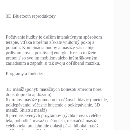
3D Bluetooth reproduktory
Počúvanie hudby je ďalším interaktívnym spôsobom
terapie, vďaka ktorému získate vnútorný pokoj a
pohodu. Kombinácia hudby a masáže vás nabije
prílivom novej, pozitívnej energie. Kreslo môžete
prepojiť so svojim mobilom alebo iným šikovným
zariadením a zapnúť si tak svoju obľúbenú muziku.
Programy a funkcie:
3D masáž (pohyb masážnych koliesok smerom hore,
dole, dopredu aj dozadu)
6 druhov masáže pomocou masážnych hlavíc (hnetenie,
poklepávanie, súčasné hnetenie a poklepávanie, 3D
masáž, Shiatsu masáž)
8 prednastavených programov (rýchla masáž celého
tela, pohodlná masáž celého tela, relaxačná masáž
celého tela, pretiahnutie oblasti pása, hlboká masáž