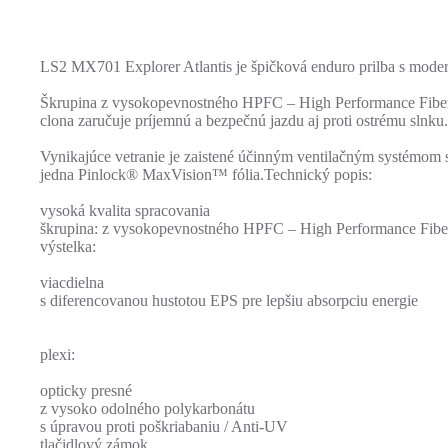
LS2 MX701 Explorer Atlantis je špičková enduro prilba s mo
Škrupina z vysokopevnostného HPFC – High Performance Fibergl
clona zaručuje príjemnú a bezpečnú jazdu aj proti ostrému slnku.
Vynikajúce vetranie je zaistené účinným ventilačným systémom s
jedna Pinlock® MaxVision™ fólia.Technický popis:
vysoká kvalita spracovania
škrupina: z vysokopevnostného HPFC – High Performance Fiber
výstelka:
viacdielna
s diferencovanou hustotou EPS pre lepšiu absorpciu energie
plexi:
opticky presné
z vysoko odolného polykarbonátu
s úpravou proti poškriabaniu / Anti-UV
tlačidlový zámok