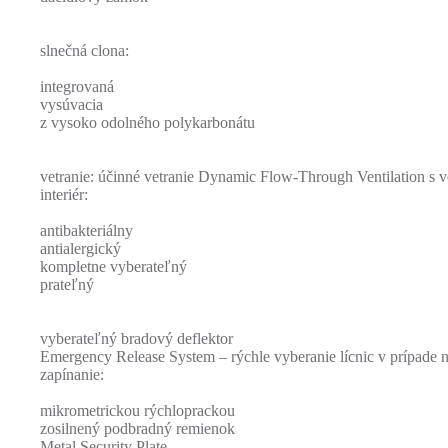
slnečná clona:
integrovaná
vysúvacia
z vysoko odolného polykarbonátu
vetranie: účinné vetranie Dynamic Flow-Through Ventilation s v
interiér:
antibakteriálny
antialergický
kompletne vyberateľný
prateľný
vyberateľný bradový deflektor
Emergency Release System – rýchle vyberanie lícnic v prípade 
zapínanie:
mikrometrickou rýchloprackou
zosilnený podbradný remienok
Metal Security Plate