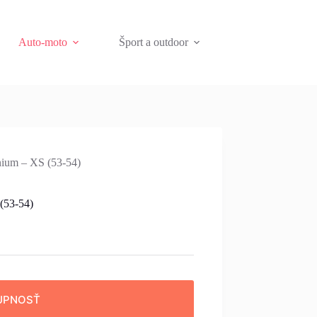
Auto-moto
Šport a outdoor
nium – XS (53-54)
(53-54)
UPNOSŤ