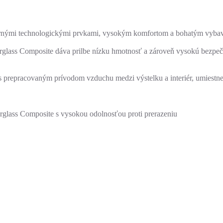
dernými technologickými prvkami, vysokým komfortom a bohatým vyba
ass Composite dáva prilbe nízku hmotnosť a zároveň vysokú bezpečno
 prepracovaným prívodom vzduchu medzi výstelku a interiér, umiestnený
glass Composite s vysokou odolnosťou proti prerazeniu