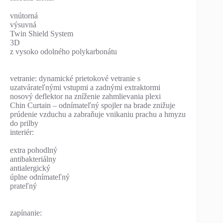
vnútorná
výsuvná
Twin Shield System
3D
z vysoko odolného polykarbonátu
vetranie: dynamické prietokové vetranie s
uzatvárateľnými vstupmi a zadnými extraktormi
nosový deflektor na zníženie zahmlievania plexi
Chin Curtain – odnímateľný spojler na brade znižuje
prúdenie vzduchu a zabraňuje vnikaniu prachu a hmyzu
do prilby
interiér:
extra pohodlný
antibakteriálny
antialergický
úplne odnímateľný
prateľný
zapínanie: