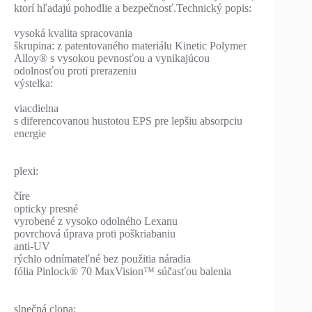
ktorí hľadajú pohodlie a bezpečnosť.Technický popis:
vysoká kvalita spracovania
škrupina: z patentovaného materiálu Kinetic Polymer
Alloy® s vysokou pevnosťou a vynikajúcou
odolnosťou proti prerazeniu
výstelka:
viacdielna
s diferencovanou hustotou EPS pre lepšiu absorpciu
energie
plexi:
číre
opticky presné
vyrobené z vysoko odolného Lexanu
povrchová úprava proti poškriabaniu
anti-UV
rýchlo odnímateľné bez použitia náradia
fólia Pinlock® 70 MaxVision™ súčasťou balenia
slnečná clona: