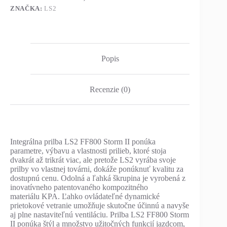
ZNAČKA:
LS2
Popis
Recenzie (0)
Integrálna prilba LS2 FF800 Storm II ponúka
parametre, výbavu a vlastnosti prilieb, ktoré stoja
dvakrát až trikrát viac, ale pretože LS2 vyrába svoje
prilby vo vlastnej továrni, dokáže ponúknuť kvalitu za
dostupnú cenu. Odolná a ľahká škrupina je vyrobená z
inovatívneho patentovaného kompozitného
materiálu KPA. Ľahko ovládateľné dynamické
prietokové vetranie umožňuje skutočne účinnú a navyše
aj plne nastaviteľnú ventiláciu. Prilba LS2 FF800 Storm
II ponúka štýl a množstvo užitočných funkcií jazdcom,