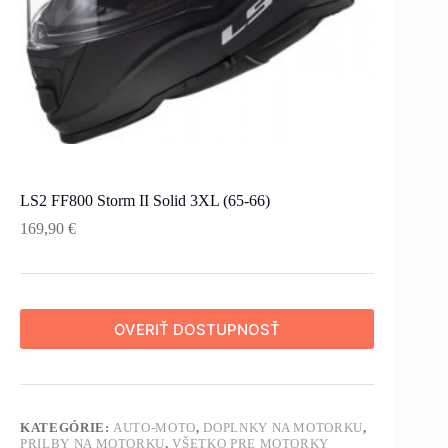
LS2 FF800 Storm II Solid 3XL (65-66)
169,90
€
OVERIŤ DOSTUPNOSŤ
KATEGÓRIE:
AUTO-MOTO
,
DOPLNKY NA MOTORKU
,
PRILBY NA MOTORKU
,
VŠETKO PRE MOTORKY