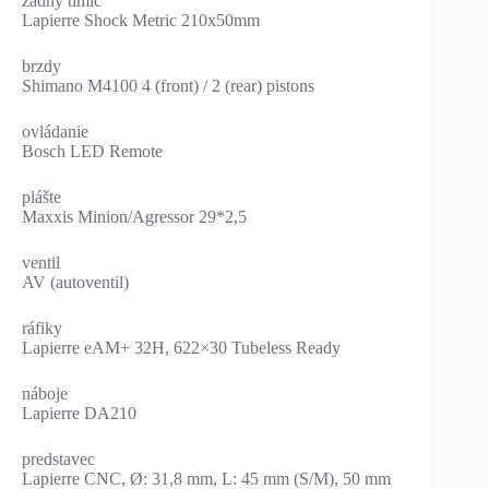
zadný tlmič
Lapierre Shock Metric 210x50mm
brzdy
Shimano M4100 4 (front) / 2 (rear) pistons
ovládanie
Bosch LED Remote
plášte
Maxxis Minion/Agressor 29*2,5
ventil
AV (autoventil)
ráfiky
Lapierre eAM+ 32H, 622×30 Tubeless Ready
náboje
Lapierre DA210
predstavec
Lapierre CNC, Ø: 31,8 mm, L: 45 mm (S/M), 50 mm