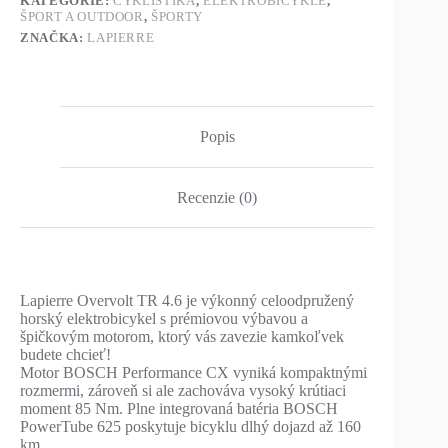
KATEGÓRIE:
CYKLISTIKA
,
ELEKTROBICYKLE
,
ŠPORT A OUTDOOR
,
ŠPORTY
ZNAČKA:
LAPIERRE
Popis
Recenzie (0)
Lapierre Overvolt TR 4.6 je výkonný celoodpružený
horský elektrobicykel s prémiovou výbavou a
špičkovým motorom, ktorý vás zavezie kamkoľvek
budete chcieť!
Motor BOSCH Performance CX vyniká kompaktnými
rozmermi, zároveň si ale zachováva vysoký krútiaci
moment 85 Nm. Plne integrovaná batéria BOSCH
PowerTube 625 poskytuje bicyklu dlhý dojazd až 160
km.