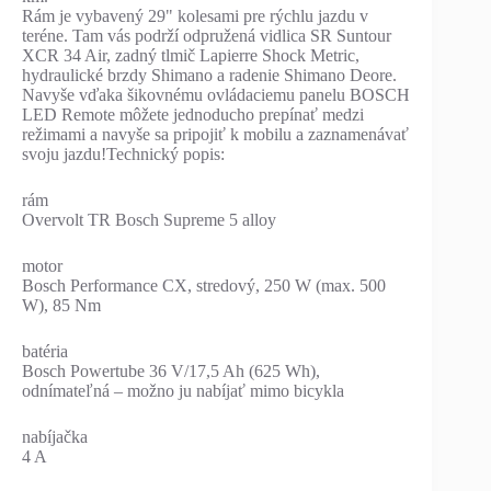
Rám je vybavený 29" kolesami pre rýchlu jazdu v
teréne. Tam vás podrží odpružená vidlica SR Suntour
XCR 34 Air, zadný tlmič Lapierre Shock Metric,
hydraulické brzdy Shimano a radenie Shimano Deore.
Navyše vďaka šikovnému ovládaciemu panelu BOSCH
LED Remote môžete jednoducho prepínať medzi
režimami a navyše sa pripojiť k mobilu a zaznamenávať
svoju jazdu!Technický popis:
rám
Overvolt TR Bosch Supreme 5 alloy
motor
Bosch Performance CX, stredový, 250 W (max. 500
W), 85 Nm
batéria
Bosch Powertube 36 V/17,5 Ah (625 Wh),
odnímateľná – možno ju nabíjať mimo bicykla
nabíjačka
4 A