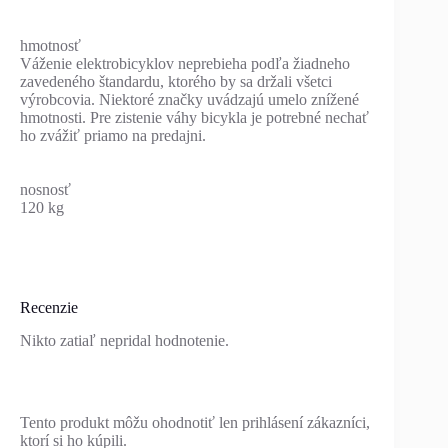
hmotnosť
Váženie elektrobicyklov neprebieha podľa žiadneho
zavedeného štandardu, ktorého by sa držali všetci
výrobcovia. Niektoré značky uvádzajú umelo znížené
hmotnosti. Pre zistenie váhy bicykla je potrebné nechať
ho zvážiť priamo na predajni.
nosnosť
120 kg
Recenzie
Nikto zatiaľ nepridal hodnotenie.
Tento produkt môžu ohodnotiť len prihlásení zákazníci,
ktorí si ho kúpili.