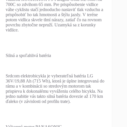
700C so zdvihom 65 mm. Pre prispôsobenie vidlice
váhe cyklistu stačí jednoducho nastaviť tlak vzduchu a
prispôsobiť ho tak hmotnosti a štýlu jazdy. V teréne
potom vidlica skvele tlmí nárazy, zatiaľ čo na rovnom
povrchu zbytočne nepruží. Uzamyká sa z korunky
vidlice.
Silná a spoľahlivá batéria
Srdcom elektrobicykla je vyberateľná batéria LG
36V/19,88 Ah (715 Wh), ktorá je úplne integrovaná do
rámu a v kombinácii so stredovým motorom tak
prispieva k dokonalému vyváženiu celého bicykla. Na
jedno nabitie vás takto silná batéria dovezie až 170 km
ďaleko (v závislosti od profilu trate).
Výkonný motor PANASONIC