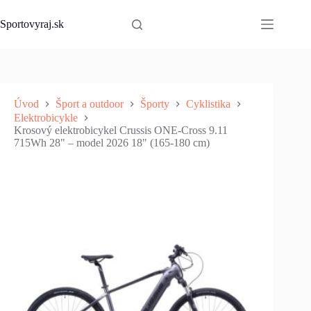
Skip
to
Sportovyraj.sk
content
Úvod
Šport a outdoor
Športy
Cyklistika
Elektrobicykle
Krosový elektrobicykel Crussis ONE-Cross 9.11
715Wh 28" – model 2026 18" (165-180 cm)