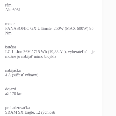
rám
Alu 6061
motor
PANASONIC GX Ultimate, 250W (MAX 600W) 95
Nm
batéria
LG Li-Ion 36V / 715 Wh (19,88 Ah), vyberateľná – je
možné ju nabíjať mimo bicykla
nabíjačka
4 A (súčasť výbavy)
dojazd
až 170 km
prehadzovačka
SRAM SX Eagle, 12 rýchlostí