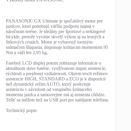
PANASONIC GX Ultimate je spoľahlivý motor pre
jazdcov, ktorí potrebujú väčšiu podporu najmä v
náročnom teréne. Je ideálny pre športové a trekingové
bicykle, pretože vyvinie skvelý výkon aj na lesných a
štrkových cestách. Motor je vybavený torzným
snímačom šliapania, disponuje krútiacim momentom 95
Nm a váži len 2,95 kg.
Farebný LCD displej potom zobrazuje informácie o
aktuálnom stave batérie, využívanom stupni asistencie,
rýchlosti a prejdenej vzdialenosti. Okrem troch režimov
asistencie HIGH, STANDARD a ECO je k dispozícii
tiež dynamický režim AUTO, ktorý poskytuje
asistenciu v závislosti od vstupného krútiaceho
momentu jazdca a samozrejme má aj asistenta chôdze.
Tešiť sa môžete tiež na USB port pre nabíjanie telefónu.
Technický popis: