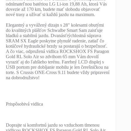
odnímateľnou batériou LG Li-ion 19,88 Ah, ktorá Vás
dovezie až 170 km, budete mať slobodu objavovať
nové trasy a užívať si každú jazdu na maximum.
Elegantný a vyvážený dizajn s 28" kolesami obutými
do kvalitných plášťov Schwalbe Smart Sam zaisťuje
hladkú a stabilnú jazdu. Dvanásťrýchlostná súprava
SRAM SX Eagle poskytne plynulé radenie, zatiaľ čo
kotúčové hydraulické brzdy sa postarajú o bezpečnosť.
A čo viac, odpružená vidlica ROCKSHOX FS Paragon
Gold RL Solo Air so zdvihom 65 mm Vám dovolí
vyraziť aj do ľahšieho terénu. Farebný LCD displej s
USB portom pre dobíjanie mobilu je len čerešničkou na
torte. S Crussis ONE-Cross 9.11 budete vždy pripravení
na dobrodružstvo!
Prispôsobivá vidlica
Doprajte si komfortnú jazdu so vzduchom tlmenou
vidlicou ROCKSHOX FS Paragon Gold RL Solo Air