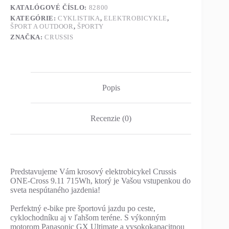
KATALÓGOVÉ ČÍSLO:
82800
KATEGÓRIE:
CYKLISTIKA
,
ELEKTROBICYKLE
,
ŠPORT A OUTDOOR
,
ŠPORTY
ZNAČKA:
CRUSSIS
Popis
Recenzie (0)
Predstavujeme Vám krosový elektrobicykel Crussis
ONE-Cross 9.11 715Wh, ktorý je Vašou vstupenkou do
sveta nespútaného jazdenia!
Perfektný e-bike pre športovú jazdu po ceste,
cyklochodníku aj v ľahšom teréne. S výkonným
motorom Panasonic GX Ultimate a vysokokapacitnou