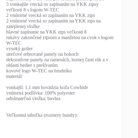
3 vonkajšie vrecká so zapínaním na YKK zipsy
veľkosti 8 s logom W-TEC
2 vnútorné vrecká so zapínaním na YKK zips
2 vnútorné vrecká so zapínaním na YKK zips na
zateplenej vložke
hlavné zapínanie na YKK zips veľkosti 8
rukávy zakončené zipsom a manžetou na cvok s logom
W-TEC
vysoký golier
strečové rebrované panely na bokoch
dekoratívne panely na ramenách, hornej časti rúk a v
oblasti bedier s prešívaním
kovové logo W-TEC na hrudníku
materiál:
vonkajší: 1,1 mm hovädzia koža Cowhide
vnútorná podšívka: 100% polyester
odnímateľná vložka: bavlna
Veľkostná tabuľka (rozmery bundy):