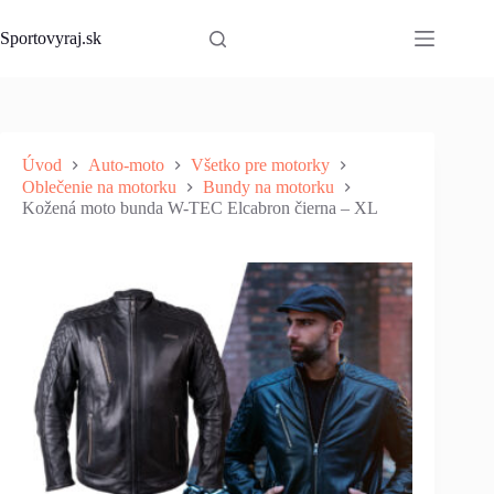
Skip
to
Sportovyraj.sk
content
Úvod
Auto-moto
Všetko pre motorky
Oblečenie na motorku
Bundy na motorku
Kožená moto bunda W-TEC Elcabron čierna – XL