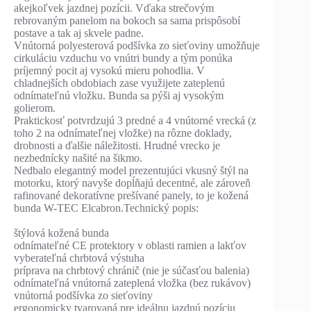
akejkoľvek jazdnej pozícii. Vďaka strečovým
rebrovaným panelom na bokoch sa sama prispôsobí
postave a tak aj skvele padne.
Vnútorná polyesterová podšívka zo sieťoviny umožňuje
cirkuláciu vzduchu vo vnútri bundy a tým ponúka
príjemný pocit aj vysokú mieru pohodlia. V
chladnejších obdobiach zase využijete zateplenú
odnímateľnú vložku. Bunda sa pýši aj vysokým
golierom.
Praktickosť potvrdzujú 3 predné a 4 vnútorné vrecká (z
toho 2 na odnímateľnej vložke) na rôzne doklady,
drobnosti a ďalšie náležitosti. Hrudné vrecko je
nezbednícky našité na šikmo.
Nedbalo elegantný model prezentujúci vkusný štýl na
motorku, ktorý navyše dopĺňajú decentné, ale zároveň
rafinované dekoratívne prešívané panely, to je kožená
bunda W-TEC Elcabron.Technický popis:
štýlová kožená bunda
odnímateľné CE protektory v oblasti ramien a lakťov
vyberateľná chrbtová výstuha
príprava na chrbtový chránič (nie je súčasťou balenia)
odnímateľná vnútorná zateplená vložka (bez rukávov)
vnútorná podšívka zo sieťoviny
ergonomicky tvarovaná pre ideálnu jazdnú pozíciu