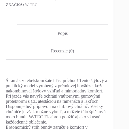
ZNAČKA:
W-TEC
Popis
Recenzie (0)
Štramák v rebelskom šate hlási príchod! Tento štýlový a
praktický model vyrobený z prémiovej hovädzej kože
nakombinoval štýlový vzhľad a mimoriadny komfort.
Pri jazde vás navyše ochráni vnútornými gumovými
protektormi s CE atestáciou na ramenách a lakťoch.
Disponuje tiež prípravou na chrbtový chránič. Všetky
chrániče je však možné vybrať, a môžete túto špičkovú
moto bundu W-TEC Elcabron použiť aj ako vkusné
každodenné oblečenie.
Ergonomický strih bundy zaručuje komfort v