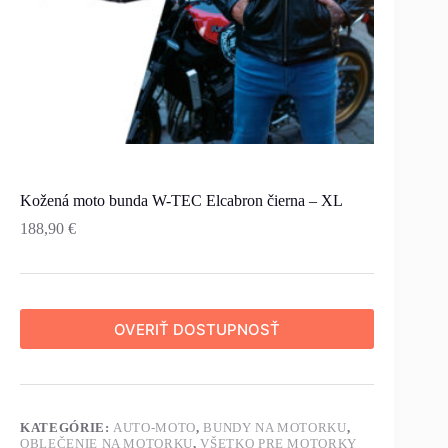
Kožená moto bunda W-TEC Elcabron čierna – XL
188,90
€
OVERIŤ DOSTUPNOSŤ
KATEGÓRIE:
AUTO-MOTO
,
BUNDY NA MOTORKU
,
OBLEČENIE NA MOTORKU
,
VŠETKO PRE MOTORKY