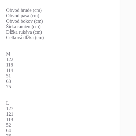
Obvod hrude (cm)
Obvod pása (cm)
Obvod bokov (cm)
Šírka ramien (cm)
Dĺžka rukáva (cm)
Celková dĺžka (cm)
M
122
118
114
51
63
75
L
127
121
119
52
64
76