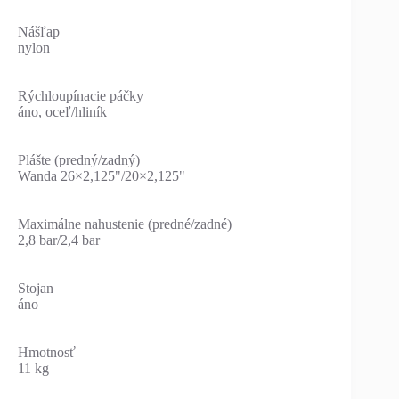
Nášľap
nylon
Rýchloupínacie páčky
áno, oceľ/hliník
Plášte (predný/zadný)
Wanda 26×2,125"/20×2,125"
Maximálne nahustenie (predné/zadné)
2,8 bar/2,4 bar
Stojan
áno
Hmotnosť
11 kg