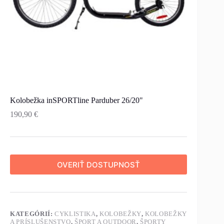
Kolobežka inSPORTline Parduber 26/20"
190,90
€
OVERIŤ DOSTUPNOSŤ
KATEGÓRIÍ:
CYKLISTIKA
,
KOLOBEŽKY
,
KOLOBEŽKY
A PRÍSLUŠENSTVO
,
ŠPORT A OUTDOOR
,
ŠPORTY