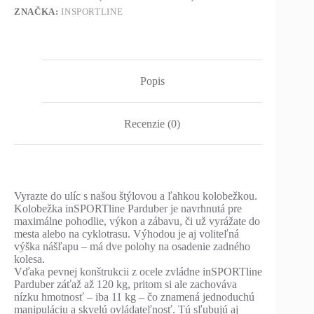
ZNAČKA:
INSPORTLINE
Popis
Recenzie (0)
Vyrazte do ulíc s našou štýlovou a ľahkou kolobežkou.
Kolobežka inSPORTline Parduber je navrhnutá pre
maximálne pohodlie, výkon a zábavu, či už vyrážate do
mesta alebo na cyklotrasu. Výhodou je aj voliteľná
výška nášľapu – má dve polohy na osadenie zadného
kolesa.
Vďaka pevnej konštrukcii z ocele zvládne inSPORTline
Parduber záťaž až 120 kg, pritom si ale zachováva
nízku hmotnosť – iba 11 kg – čo znamená jednoduchú
manipuláciu a skvelú ovládateľnosť. Tú sľubujú aj