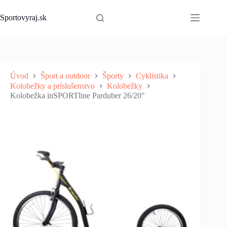
Skip
to
Sportovyraj.sk
content
Úvod
Šport a outdoor
Športy
Cyklistika
Kolobežky a príslušenstvo
Kolobežky
Kolobežka inSPORTline Parduber 26/20"