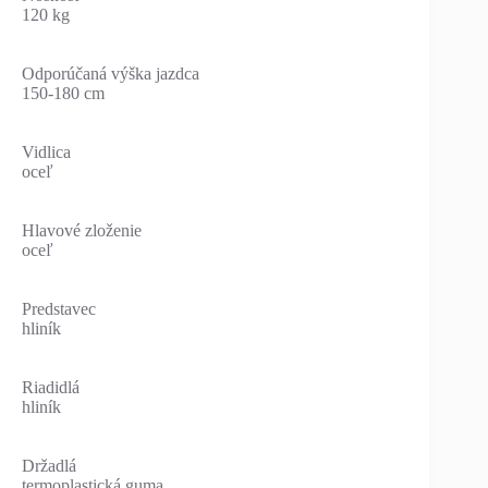
120 kg
Odporúčaná výška jazdca
150-180 cm
Vidlica
oceľ
Hlavové zloženie
oceľ
Predstavec
hliník
Riadidlá
hliník
Držadlá
termoplastická guma