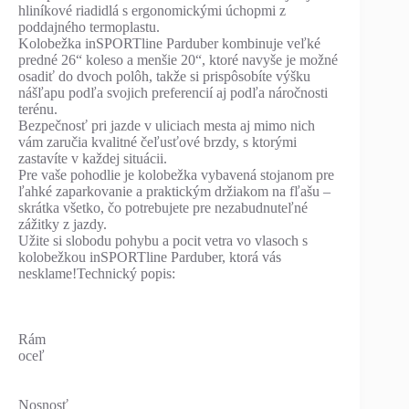
hliníkové riadidlá s ergonomickými úchopmi z
poddajného termoplastu.
Kolobežka inSPORTline Parduber kombinuje veľké
predné 26“ koleso a menšie 20“, ktoré navyše je možné
osadiť do dvoch polôh, takže si prispôsobíte výšku
nášľapu podľa svojich preferencií aj podľa náročnosti
terénu.
Bezpečnosť pri jazde v uliciach mesta aj mimo nich
vám zaručia kvalitné čeľusťové brzdy, s ktorými
zastavíte v každej situácii.
Pre vaše pohodlie je kolobežka vybavená stojanom pre
ľahké zaparkovanie a praktickým držiakom na fľašu –
skrátka všetko, čo potrebujete pre nezabudnuteľné
zážitky z jazdy.
Užite si slobodu pohybu a pocit vetra vo vlasoch s
kolobežkou inSPORTline Parduber, ktorá vás
nesklame!Technický popis:
Rám
oceľ
Nosnosť