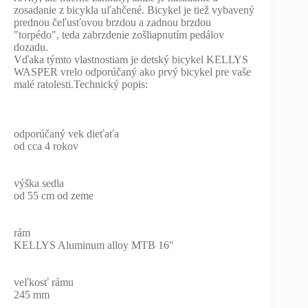
zosadanie z bicykla uľahčené. Bicykel je tiež vybavený
prednou čeľusťovou brzdou a zadnou brzdou
"torpédo", teda zabrzdenie zošliapnutím pedálov
dozadu.
Vďaka týmto vlastnostiam je detský bicykel KELLYS
WASPER vrelo odporúčaný ako prvý bicykel pre vaše
malé ratolesti.Technický popis:
odporúčaný vek dieťaťa
od cca 4 rokov
výška sedla
od 55 cm od zeme
rám
KELLYS Aluminum alloy MTB 16"
veľkosť rámu
245 mm