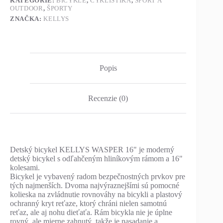
KATEGÓRIE:
BICYKLE
,
CYKLISTIKA
,
ŠPORT A
OUTDOOR
,
ŠPORTY
ZNAČKA:
KELLYS
Popis
Recenzie (0)
Detský bicykel KELLYS WASPER 16" je moderný
detský bicykel s odľahčeným hliníkovým rámom a 16"
kolesami.
Bicykel je vybavený radom bezpečnostných prvkov pre
tých najmenších. Dvoma najvýraznejšími sú pomocné
kolieska na zvládnutie rovnováhy na bicykli a plastový
ochranný kryt reťaze, ktorý chráni nielen samotnú
reťaz, ale aj nohu dieťaťa. Rám bicykla nie je úplne
rovný, ale mierne zahnutý, takže je nasadanie a