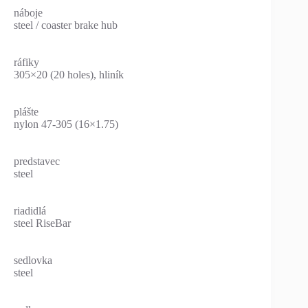
náboje
steel / coaster brake hub
ráfiky
305×20 (20 holes), hliník
plášte
nylon 47-305 (16×1.75)
predstavec
steel
riadidlá
steel RiseBar
sedlovka
steel