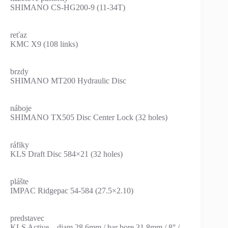
SHIMANO CS-HG200-9 (11-34T)
reťaz
KMC X9 (108 links)
brzdy
SHIMANO MT200 Hydraulic Disc
náboje
SHIMANO TX505 Disc Center Lock (32 holes)
ráfiky
KLS Draft Disc 584×21 (32 holes)
plášte
IMPAC Ridgepac 54-584 (27.5×2.10)
predstavec
KLS Active – diam 28.6mm / bar bore 31.8mm / 8° /