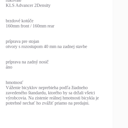
rukoväte
KLS Advancer 2Density
brzdové kotúče
160mm front / 160mm rear
príprava pre stojan
otvory s rozostupom 40 mm na zadnej stavbe
príprava na zadný nosič
áno
hmotnosť
Váženie bicyklov neprebieha podľa žiadneho
zavedeného štandardu, ktorého by sa držali všetci
výrobcovia. Na zistenie reálnej hmotnosti bicykla je
potrebné nechať ho zvážiť priamo na predajni.