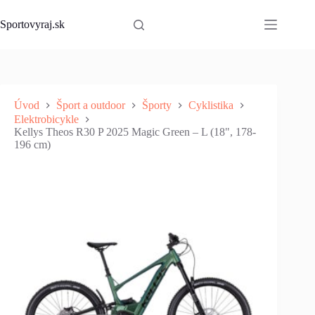
Skip
to
Sportovyraj.sk
content
Úvod
Šport a outdoor
Športy
Cyklistika
Elektrobicykle
Kellys Theos R30 P 2025 Magic Green – L (18", 178-
196 cm)