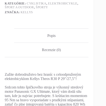
KATEGÓRIE:
CYKLISTIKA
,
ELEKTROBICYKLE
,
ŠPORT A OUTDOOR
,
ŠPORTY
ZNAČKA:
KELLYS
Popis
Recenzie (0)
Zažite dobrodružstvo bez hraníc s celoodpruženým
elektrobicyklom Kellys Theos R30 P 29"/27,5"!
Srdcom tohto špičkového stroja je výkonný stredový
motor Panasonic GX Ultimate, ktorý vám dodá silu
tam, kde ju najviac potrebujete. S krútiacim momentom
95 Nm sa hravo vysporiadate s prudkými stúpaniami,
zatiaľ čo plne integrovaná batéria s kapacitou 820 Wh