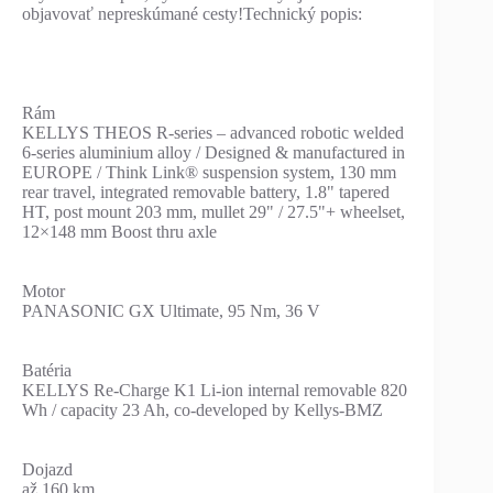
objavovať nepreskúmané cesty!Technický popis:
Rám
KELLYS THEOS R-series – advanced robotic welded
6-series aluminium alloy / Designed & manufactured in
EUROPE / Think Link® suspension system, 130 mm
rear travel, integrated removable battery, 1.8" tapered
HT, post mount 203 mm, mullet 29" / 27.5"+ wheelset,
12×148 mm Boost thru axle
Motor
PANASONIC GX Ultimate, 95 Nm, 36 V
Batéria
KELLYS Re-Charge K1 Li-ion internal removable 820
Wh / capacity 23 Ah, co-developed by Kellys-BMZ
Dojazd
až 160 km