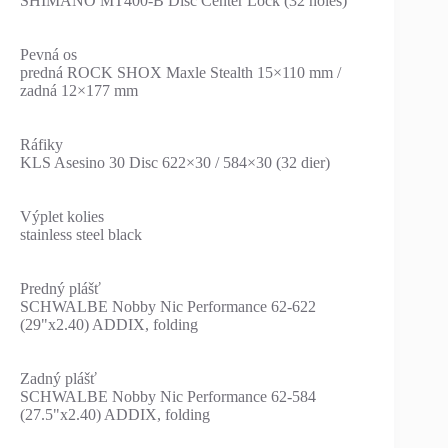
SHIMANO MT400-B Disc Center Lock (32 holes)
Pevná os
predná ROCK SHOX Maxle Stealth 15×110 mm /
zadná 12×177 mm
Ráfiky
KLS Asesino 30 Disc 622×30 / 584×30 (32 dier)
Výplet kolies
stainless steel black
Predný plášť
SCHWALBE Nobby Nic Performance 62-622
(29"x2.40) ADDIX, folding
Zadný plášť
SCHWALBE Nobby Nic Performance 62-584
(27.5"x2.40) ADDIX, folding