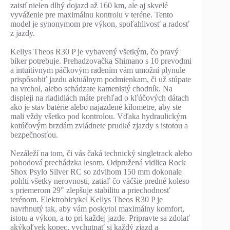
zaistí nielen dlhý dojazd až 160 km, ale aj skvelé
vyváženie pre maximálnu kontrolu v teréne. Tento
model je synonymom pre výkon, spoľahlivosť a radosť
z jazdy.
Kellys Theos R30 P je vybavený všetkým, čo pravý
biker potrebuje. Prehadzovačka Shimano s 10 prevodmi
a intuitívnym páčkovým radením vám umožní plynule
prispôsobiť jazdu aktuálnym podmienkam, či už stúpate
na vrchol, alebo schádzate kamenistý chodník. Na
displeji na riadidlách máte prehľad o kľúčových dátach
ako je stav batérie alebo najazdené kilometre, aby ste
mali vždy všetko pod kontrolou. Vďaka hydraulickým
kotúčovým brzdám zvládnete prudké zjazdy s istotou a
bezpečnosťou.
Nezáleží na tom, či vás čaká technický singletrack alebo
pohodová prechádzka lesom. Odpružená vidlica Rock
Shox Psylo Silver RC so zdvihom 150 mm dokonale
pohltí všetky nerovnosti, zatiaľ čo väčšie predné koleso
s priemerom 29" zlepšuje stabilitu a priechodnosť
terénom. Elektrobicykel Kellys Theos R30 P je
navrhnutý tak, aby vám poskytol maximálny komfort,
istotu a výkon, a to pri každej jazde. Pripravte sa zdolať
akýkoľvek kopec, vychutnať si každý zjazd a