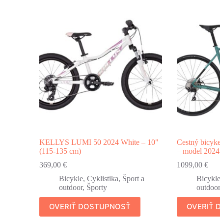
KELLYS LUMI 50 2024 White – 10"
Cestný bicy
(115-135 cm)
– model 2024
369,00
€
1099,00
€
Bicykle
,
Cyklistika
,
Šport a
Bicykl
outdoor
,
Športy
outdoor
OVERIŤ DOSTUPNOSŤ
OVERIŤ