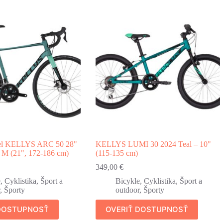
kel KELLYS ARC 50 28"
KELLYS LUMI 30 2024 Teal – 10"
 M (21", 172-186 cm)
(115-135 cm)
349,00
€
e
,
Cyklistika
,
Šport a
Bicykle
,
Cyklistika
,
Šport a
,
Športy
outdoor
,
Športy
 DOSTUPNOSŤ
OVERIŤ DOSTUPNOSŤ