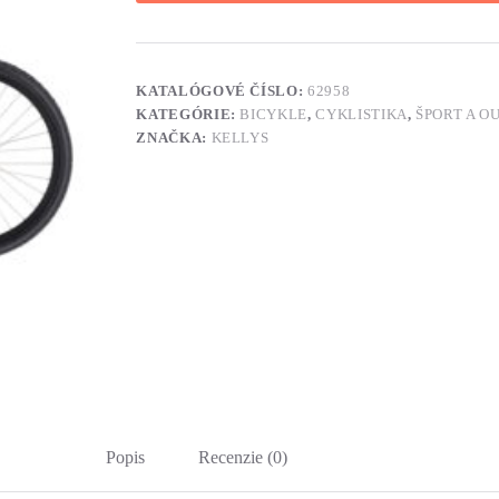
KATALÓGOVÉ ČÍSLO:
62958
KATEGÓRIE:
BICYKLE
,
CYKLISTIKA
,
ŠPORT A O
ZNAČKA:
KELLYS
Popis
Recenzie (0)