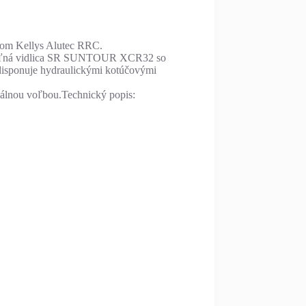
mom Kellys Alutec RRC.
mykateľná vidlica SR SUNTOUR XCR32 so
 disponuje hydraulickými kotúčovými
deálnou voľbou.Technický popis: