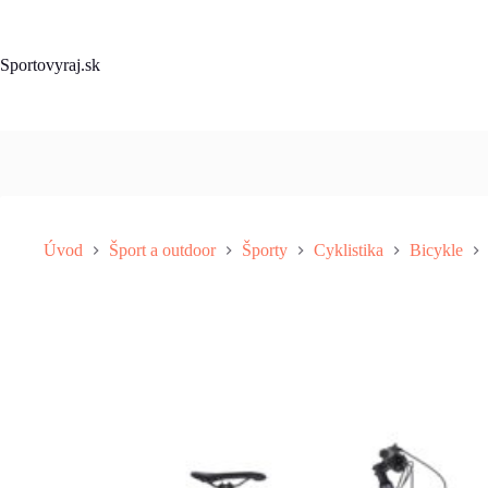
Skip
to
content
Sportovyraj.sk
Úvod
Šport a outdoor
Športy
Cyklistika
Bicykle