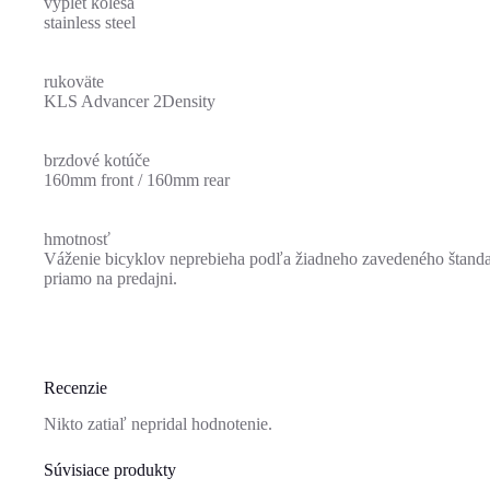
výplet kolesa
stainless steel
rukoväte
KLS Advancer 2Density
brzdové kotúče
160mm front / 160mm rear
hmotnosť
Váženie bicyklov neprebieha podľa žiadneho zavedeného štandardu
priamo na predajni.
Recenzie
Nikto zatiaľ nepridal hodnotenie.
Súvisiace produkty