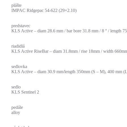
plášte
IMPAC Ridgepac 54-622 (29×2.10)
predstavec
KLS Active – diam 28.6 mm / bar bore 31.8 mm / 8 ° / length 
riadidlá
KLS Active RiseBar – diam 31.8mm / rise 18mm / width 660m
sedlovka
KLS Active – diam 30.9 mm/length 350mm (S – M), 400 mm (
sedlo
KLS Sentinel 2
pedále
alloy