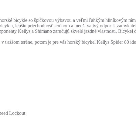
orské bicykle so špičkovou výbavou a veľmi ľahkým hliníkovým rá
itu bicykla, lepšiu priechodnosť terénom a menší valivý odpor. Uza
ponenty Kellys a Shimano zaručujú skvelé jazdné vlastnosti. Bicykel
zdu v ťažšom teréne, potom je pre vás horský bicykel Kellys Spider 80 i
eed Lockout