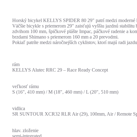
Horský bicykel KELLYS SPIDER 80 29" patrí medzi moderné h
Väčšie bicykle s priemerom 29" zaisťujú vyššiu jazdnú stabil
zdvihom 100 mm, špičkové plášte Impac, páčkové radenie a kom
brzdami Shimano s priemerom 160 mm a 20 prevodmi.
Pokiaľ patríte medzi náročnejších cyklistov, ktorí majú radi ja
rám
KELLYS Alutec RRC 29 – Race Ready Concept
veľkosť rámu
S (16", 410 mm) / M (18", 460 mm) / L (20", 510 mm)
vidlica
SR SUNTOUR XCR32 RLR Air (29), 100mm, Air / Remote Sp
hlav. zloženie
semi-integrated