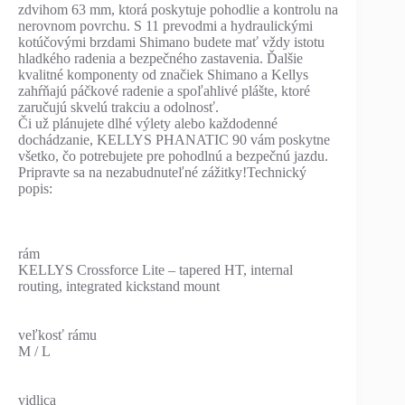
zdvihom 63 mm, ktorá poskytuje pohodlie a kontrolu na
nerovnom povrchu. S 11 prevodmi a hydraulickými
kotúčovými brzdami Shimano budete mať vždy istotu
hladkého radenia a bezpečného zastavenia. Ďalšie
kvalitné komponenty od značiek Shimano a Kellys
zahŕňajú páčkové radenie a spoľahlivé plášte, ktoré
zaručujú skvelú trakciu a odolnosť.
Či už plánujete dlhé výlety alebo každodenné
dochádzanie, KELLYS PHANATIC 90 vám poskytne
všetko, čo potrebujete pre pohodlnú a bezpečnú jazdu.
Pripravte sa na nezabudnuteľné zážitky!Technický
popis:
rám
KELLYS Crossforce Lite – tapered HT, internal
routing, integrated kickstand mount
veľkosť rámu
M / L
vidlica