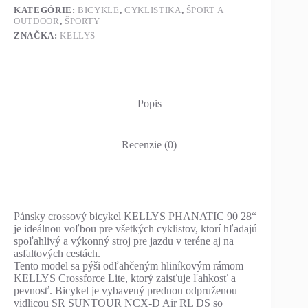
KATEGÓRIE:
BICYKLE
,
CYKLISTIKA
,
ŠPORT A
OUTDOOR
,
ŠPORTY
ZNAČKA:
KELLYS
Popis
Recenzie (0)
Pánsky crossový bicykel KELLYS PHANATIC 90 28“
je ideálnou voľbou pre všetkých cyklistov, ktorí hľadajú
spoľahlivý a výkonný stroj pre jazdu v teréne aj na
asfaltových cestách.
Tento model sa pýši odľahčeným hliníkovým rámom
KELLYS Crossforce Lite, ktorý zaisťuje ľahkosť a
pevnosť. Bicykel je vybavený prednou odpruženou
vidlicou SR SUNTOUR NCX-D Air RL DS so