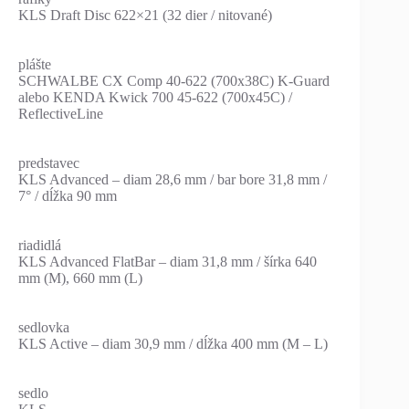
KLS Draft Disc 622×21 (32 dier / nitované)
plášte
SCHWALBE CX Comp 40-622 (700x38C) K-Guard
alebo KENDA Kwick 700 45-622 (700x45C) /
ReflectiveLine
predstavec
KLS Advanced – diam 28,6 mm / bar bore 31,8 mm /
7° / dĺžka 90 mm
riadidlá
KLS Advanced FlatBar – diam 31,8 mm / šírka 640
mm (M), 660 mm (L)
sedlovka
KLS Active – diam 30,9 mm / dĺžka 400 mm (M – L)
sedlo