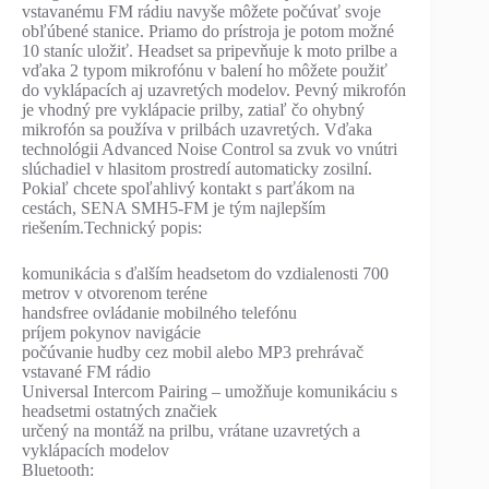
vstavanému FM rádiu navyše môžete počúvať svoje
obľúbené stanice. Priamo do prístroja je potom možné
10 staníc uložiť. Headset sa pripevňuje k moto prilbe a
vďaka 2 typom mikrofónu v balení ho môžete použiť
do vyklápacích aj uzavretých modelov. Pevný mikrofón
je vhodný pre vyklápacie prilby, zatiaľ čo ohybný
mikrofón sa používa v prilbách uzavretých. Vďaka
technológii Advanced Noise Control sa zvuk vo vnútri
slúchadiel v hlasitom prostredí automaticky zosilní.
Pokiaľ chcete spoľahlivý kontakt s parťákom na
cestách, SENA SMH5-FM je tým najlepším
riešením.Technický popis:
komunikácia s ďalším headsetom do vzdialenosti 700
metrov v otvorenom teréne
handsfree ovládanie mobilného telefónu
príjem pokynov navigácie
počúvanie hudby cez mobil alebo MP3 prehrávač
vstavané FM rádio
Universal Intercom Pairing – umožňuje komunikáciu s
headsetmi ostatných značiek
určený na montáž na prilbu, vrátane uzavretých a
vyklápacích modelov
Bluetooth: