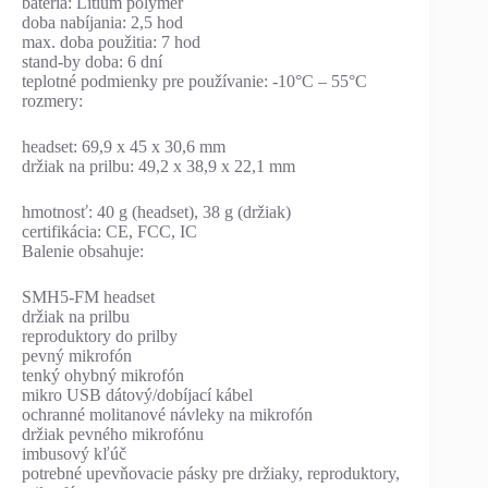
batéria: Lítium polymér
doba nabíjania: 2,5 hod
max. doba použitia: 7 hod
stand-by doba: 6 dní
teplotné podmienky pre používanie: -10°C – 55°C
rozmery:
headset: 69,9 x 45 x 30,6 mm
držiak na prilbu: 49,2 x 38,9 x 22,1 mm
hmotnosť: 40 g (headset), 38 g (držiak)
certifikácia: CE, FCC, IC
Balenie obsahuje:
SMH5-FM headset
držiak na prilbu
reproduktory do prilby
pevný mikrofón
tenký ohybný mikrofón
mikro USB dátový/dobíjací kábel
ochranné molitanové návleky na mikrofón
držiak pevného mikrofónu
imbusový kľúč
potrebné upevňovacie pásky pre držiaky, reproduktory,