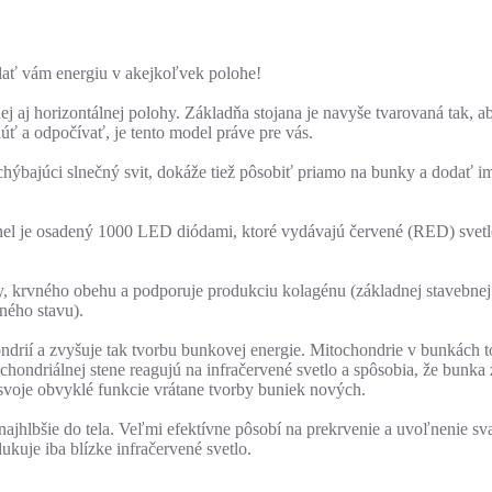
ať vám energiu v akejkoľvek polohe!
nej aj horizontálnej polohy. Základňa stojana je navyše tvarovaná tak, a
núť a odpočívať, je tento model práve pre vás.
 chýbajúci slnečný svit, dokáže tiež pôsobiť priamo na bunky a dodať 
el je osadený 1000 LED diódami, ktoré vydávajú červené (RED) svetlo 
, krvného obehu a podporuje produkciu kolagénu (základnej stavebnej
dného stavu).
ondrií a zvyšuje tak tvorbu bunkovej energie. Mitochondrie v bunkách t
hondriálnej stene reagujú na infračervené svetlo a spôsobia, že bunka
svoje obvyklé funkcie vrátane tvorby buniek nových.
najhlbšie do tela. Veľmi efektívne pôsobí na prekrvenie a uvoľnenie sval
ukuje iba blízke infračervené svetlo.