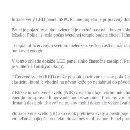
Infračervený LED panel inSPORTline Supetar je pripravený dod
Panel je pojazdný a uhol svietenia je možné nastaviť do vertikál
ležadlo. Pokiaľ si teda počas svetelnej terapie budete chcieť ľah
Terapia infračerveným svetlom nielenže z veľkej časti nahrádza
bunkovej energie.
V tomto ohľade dokáže LED panel slnko čiastočne zastúpiť. Pan
je viditeľné ľudským okom).
? Červené svetlo (RED) môže pôsobiť pozitívne na stav pokožky
elasticitu, ktorá je vhodná na návrat kože po natiahnutí do pôvo
? Blízke infračervené svetlo (NIR) zase stimuluje tvorbu mitoch
energiu pre správne fungovanie bunky samotnej. Proteíny v mitoc
dostanú dostatok „šťavy“ na to, aby mohli dokonale vykonávať 
?Infračervené svetlo (IR) ako celok prehrieva svaly a prestupuje 
viditeľné a najlepšieho efektu dosiahneš v infrasaune! Panel prod