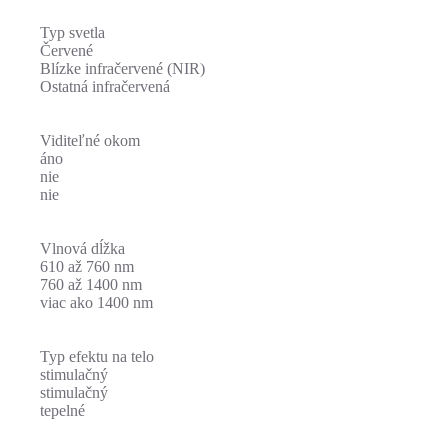
Typ svetla
Červené
Blízke infračervené (NIR)
Ostatná infračervená
Viditeľné okom
áno
nie
nie
Vlnová dĺžka
610 až 760 nm
760 až 1400 nm
viac ako 1400 nm
Typ efektu na telo
stimulačný
stimulačný
tepelné