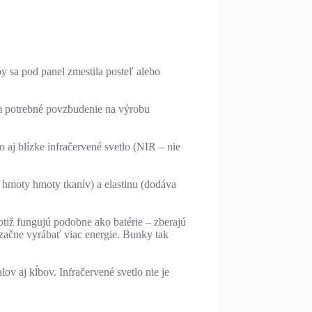
by sa pod panel zmestila posteľ alebo
im potrebné povzbudenie na výrobu
aj blízke infračervené svetlo (NIR – nie
 hmoty hmoty tkanív) a elastinu (dodáva
otiž fungujú podobne ako batérie – zberajú
 začne vyrábať viac energie. Bunky tak
ov aj kĺbov. Infračervené svetlo nie je