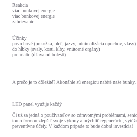
Reakcia
viac bunkovej energie
viac bunkovej energie
zahrievanie
Účinky
povrchové (pokožka, pleť, jazvy, minimalizácia opuchov, vlasy)
do hĺbky (svaly, kosti, kĺby, vnútorné orgány)
prehriatie (úľava od bolesti)
A prečo je to dôležité? Akonáhle sú energiou nabité naše bunky, p
LED panel využije každý
Či už sa jedná o používateľov so zdravotnými problémami, senior
touto formou zlepšiť svoje výkony a urýchliť regeneráciu, vytúže
preventívne účely. V každom prípade to bude dobrá investícia!