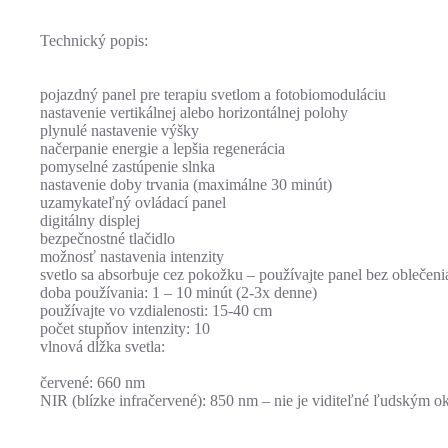
Technický popis:
pojazdný panel pre terapiu svetlom a fotobiomoduláciu
nastavenie vertikálnej alebo horizontálnej polohy
plynulé nastavenie výšky
načerpanie energie a lepšia regenerácia
pomyselné zastúpenie slnka
nastavenie doby trvania (maximálne 30 minút)
uzamykateľný ovládací panel
digitálny displej
bezpečnostné tlačidlo
možnosť nastavenia intenzity
svetlo sa absorbuje cez pokožku – používajte panel bez oblečenia
doba používania: 1 – 10 minút (2-3x denne)
používajte vo vzdialenosti: 15-40 cm
počet stupňov intenzity: 10
vlnová dĺžka svetla:
červené: 660 nm
NIR (blízke infračervené): 850 nm – nie je viditeľné ľudským 