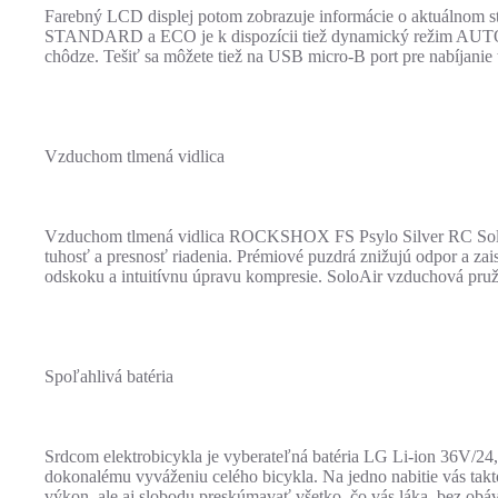
Farebný LCD displej potom zobrazuje informácie o aktuálnom sta
STANDARD a ECO je k dispozícii tiež dynamický režim AUTO, kto
chôdze. Tešiť sa môžete tiež na USB micro-B port pre nabíjanie 
Vzduchom tlmená vidlica
Vzduchom tlmená vidlica ROCKSHOX FS Psylo Silver RC Solo
tuhosť a presnosť riadenia. Prémiové puzdrá znižujú odpor a zai
odskoku a intuitívnu úpravu kompresie. SoloAir vzduchová pruž
Spoľahlivá batéria
Srdcom elektrobicykla je vyberateľná batéria LG Li-ion 36V/24
dokonalému vyváženiu celého bicykla. Na jedno nabitie vás takto 
výkon, ale aj slobodu preskúmavať všetko, čo vás láka, bez obáv