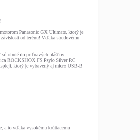
!
m motorom Panasonic GX Ultimate, ktorý je
 závislosti od terénu! Vďaka stredovému
" sú obuté do priľnavých plášťov
 vidlica ROCKSHOX FS Psylo Silver RC
pleji, ktorý je vybavený aj micro USB-B
le, a to vďaka vysokému krútiacemu