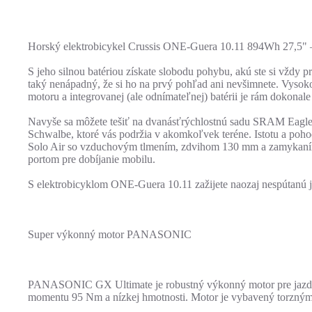
Horský elektrobicykel Crussis ONE-Guera 10.11 894Wh 27,5" –
S jeho silnou batériou získate slobodu pohybu, akú ste si vždy
taký nenápadný, že si ho na prvý pohľad ani nevšimnete. Vysok
motoru a integrovanej (ale odnímateľnej) batérii je rám dokonale
Navyše sa môžete tešiť na dvanásťrýchlostnú sadu SRAM Eagle 7
Schwalbe, ktoré vás podržia v akomkoľvek teréne. Istotu a po
Solo Air so vzduchovým tlmením, zdvihom 130 mm a zamykaním 
portom pre dobíjanie mobilu.
S elektrobicyklom ONE-Guera 10.11 zažijete naozaj nespútanú j
Super výkonný motor PANASONIC
PANASONIC GX Ultimate je robustný výkonný motor pre jazdcov,
momentu 95 Nm a nízkej hmotnosti. Motor je vybavený torzným 