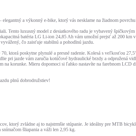
 elegantný a výkonný e-bike, ktorý vás nesklame na žiadnom povrchu
 priali. Tento luxusný model z desiatkového radu je vybavený špičkový
okapacitná batéria LG Li-ion 24,85 Ah vám umožní prejsť až 200 km v
 vyvážený, čo zaisťuje stabilnú a pohodlnú jazdu.
0, ktorá poskytne plynulé a presné radenie. Kolesá s veľkosťou 27,5
hodlie pri jazde vám zaručia kotúčové hydraulické brzdy a odpružená
na korunke. Mieru dopomoci si ľahko nastavíte na farebnom LCD dis
azdu plnú dobrodružstiev!
 ktorý zvládne aj to najstrmšie stúpanie. Je ideálny pre MTB bicyk
snímačom šliapania a váži len 2,95 kg.