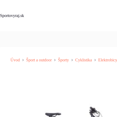
Skip
to
content
Sportovyraj.sk
Úvod
Šport a outdoor
Športy
Cyklistika
Elektrobic