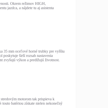
ialenosti. Okrem režimov HIGH,
 jazdca, a nájdete tu aj asistenta
 35 mm oceľové horné trubky pre vyššiu
l poskytuje širší rozsah nastavenia
t zvyšujú výkon a predlžujú životnost.
o stredovým motorom tak prispieva k
 S touto batériou získate nielen nekonečný