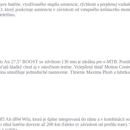
ve batérie, využívaného stupňa asistencie, rýchlosti a prejdenej vzd
rý poskytuje asistenciu v závislosti od vstupného krútiaceho momentu
telefónu.
 Air 27,5" BOOST so zdvihom 130 mm je ideálna pre e-MTB. Ponúka
sťujú hladký chod aj v náročnom teréne. Vylepšený tlmič Motion Contro
ina umožňuje jednoduché nastavenie. Tlmenie Maxima Plush a lubrikan
,85 Ah (894 Wh), ktorá je úplne integrovaná do rámu a v kombinácii s
silná batéria dovezie až 200 km ďaleko (v závislosti od profilu trate).
 z vybitia.