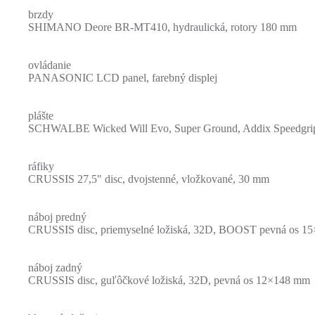
brzdy
SHIMANO Deore BR-MT410, hydraulická, rotory 180 mm
ovládanie
PANASONIC LCD panel, farebný displej
plášte
SCHWALBE Wicked Will Evo, Super Ground, Addix Speedgrip,
ráfiky
CRUSSIS 27,5" disc, dvojstenné, vložkované, 30 mm
náboj predný
CRUSSIS disc, priemyselné ložiská, 32D, BOOST pevná os 1
náboj zadný
CRUSSIS disc, guľôčkové ložiská, 32D, pevná os 12×148 mm