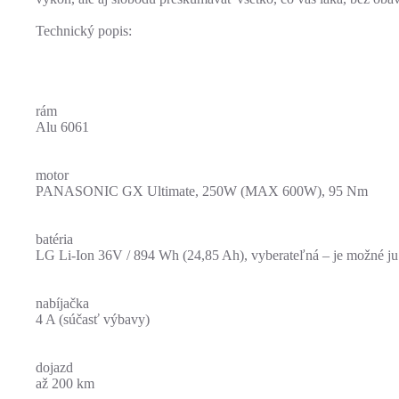
Technický popis:
rám
Alu 6061
motor
PANASONIC GX Ultimate, 250W (MAX 600W), 95 Nm
batéria
LG Li-Ion 36V / 894 Wh (24,85 Ah), vyberateľná – je možné ju
nabíjačka
4 A (súčasť výbavy)
dojazd
až 200 km