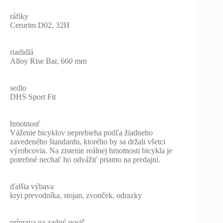
ráfiky
Cerurim D02, 32H
riadidlá
Alloy Rise Bar, 660 mm
sedlo
DHS Sport Fit
hmotnosť
Váženie bicyklov neprebieha podľa žiadneho
zavedeného štandardu, ktorého by sa držali všetci
výrobcovia. Na zistenie reálnej hmotnosti bicykla je
potrebné nechať ho odvážiť priamo na predajni.
ďalšia výbava
kryt prevodníka, stojan, zvonček, odrazky
príprava na zadný nosič