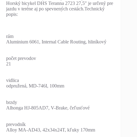
Horský bicykel DHS Teranna 2723 27,5" je určený pre
jazdu v teréne aj po spevnených cestách.Technický
popis:
rám
Aluminium 6061, Internal Cable Routing, hliníkový
počet prevodov
21
vidlica
odpružená, MD-746I, 100mm
brzdy
Alhonga HJ-805AD7, V-Brake, čeľusťové
prevodník
Alloy MA-AD43, 42x34x24T, kľuky 170mm