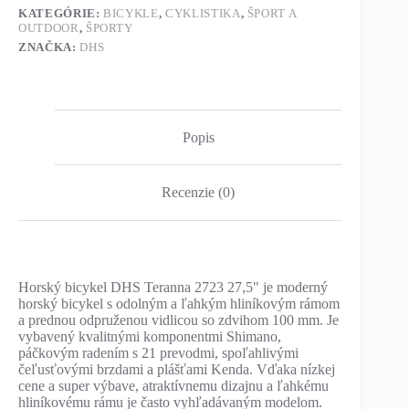
KATEGÓRIE:
BICYKLE
,
CYKLISTIKA
,
ŠPORT A
OUTDOOR
,
ŠPORTY
ZNAČKA:
DHS
Popis
Recenzie (0)
Horský bicykel DHS Teranna 2723 27,5" je moderný
horský bicykel s odolným a ľahkým hliníkovým rámom
a prednou odpruženou vidlicou so zdvihom 100 mm. Je
vybavený kvalitnými komponentmi Shimano,
páčkovým radením s 21 prevodmi, spoľahlivými
čeľusťovými brzdami a plášťami Kenda. Vďaka nízkej
cene a super výbave, atraktívnemu dizajnu a ľahkému
hliníkovému rámu je často vyhľadávaným modelom.