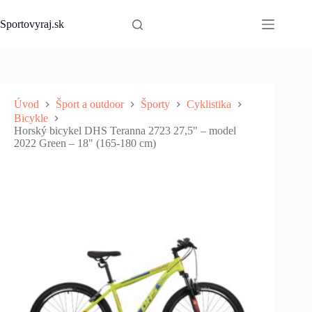
Skip
to
Sportovyraj.sk
content
Úvod
Šport a outdoor
Športy
Cyklistika
Bicykle
Horský bicykel DHS Teranna 2723 27,5" – model
2022 Green – 18" (165-180 cm)