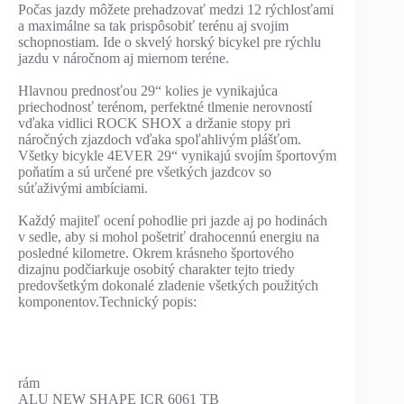
Počas jazdy môžete prehadzovať medzi 12 rýchlosťami
a maximálne sa tak prispôsobiť terénu aj svojim
schopnostiam. Ide o skvelý horský bicykel pre rýchlu
jazdu v náročnom aj miernom teréne.
Hlavnou prednosťou 29“ kolies je vynikajúca
priechodnosť terénom, perfektné tlmenie nerovností
vďaka vidlici ROCK SHOX a držanie stopy pri
náročných zjazdoch vďaka spoľahlivým plášťom.
Všetky bicykle 4EVER 29“ vynikajú svojím športovým
poňatím a sú určené pre všetkých jazdcov so
súťaživými ambíciami.
Každý majiteľ ocení pohodlie pri jazde aj po hodinách
v sedle, aby si mohol pošetriť drahocennú energiu na
posledné kilometre. Okrem krásneho športového
dizajnu podčiarkuje osobitý charakter tejto triedy
predovšetkým dokonalé zladenie všetkých použitých
komponentov.Technický popis:
rám
ALU NEW SHAPE ICR 6061 TB