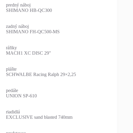
predný náboj
SHIMANO HB-QC300
zadný náboj
SHIMANO FH-QC500-MS
ráfiky
MACH1 XC DISC 29"
plášte
SCHWALBE Racing Ralph 29×2,25
pedále
UNION SP-610
riadidlá
EXCLUSIVE sand blasted 740mm