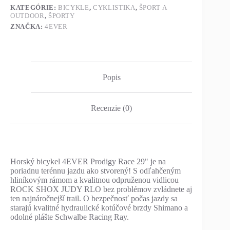
KATEGÓRIE:
BICYKLE
,
CYKLISTIKA
,
ŠPORT A
OUTDOOR
,
ŠPORTY
ZNAČKA:
4EVER
Popis
Recenzie (0)
Horský bicykel 4EVER Prodigy Race 29" je na
poriadnu terénnu jazdu ako stvorený! S odľahčeným
hliníkovým rámom a kvalitnou odpruženou vidlicou
ROCK SHOX JUDY RLO bez problémov zvládnete aj
ten najnáročnejší trail. O bezpečnosť počas jazdy sa
starajú kvalitné hydraulické kotúčové brzdy Shimano a
odolné plášte Schwalbe Racing Ray.