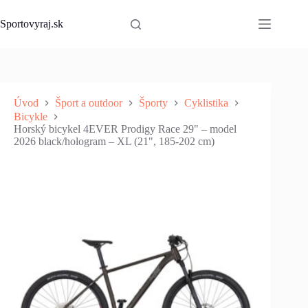
Skip
to
Sportovyraj.sk
content
Úvod
Šport a outdoor
Športy
Cyklistika
Bicykle
Horský bicykel 4EVER Prodigy Race 29" – model
2026 black/hologram – XL (21", 185-202 cm)