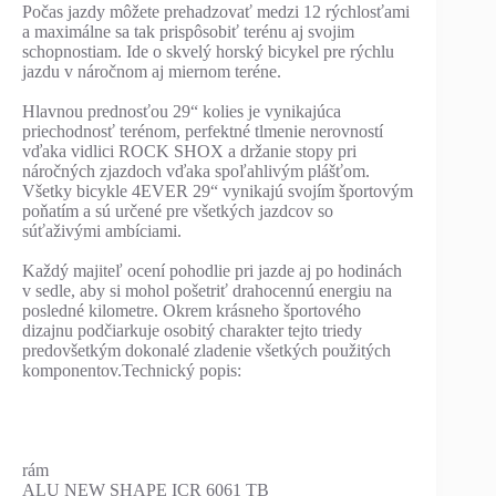
Počas jazdy môžete prehadzovať medzi 12 rýchlosťami
a maximálne sa tak prispôsobiť terénu aj svojim
schopnostiam. Ide o skvelý horský bicykel pre rýchlu
jazdu v náročnom aj miernom teréne.
Hlavnou prednosťou 29“ kolies je vynikajúca
priechodnosť terénom, perfektné tlmenie nerovností
vďaka vidlici ROCK SHOX a držanie stopy pri
náročných zjazdoch vďaka spoľahlivým plášťom.
Všetky bicykle 4EVER 29“ vynikajú svojím športovým
poňatím a sú určené pre všetkých jazdcov so
súťaživými ambíciami.
Každý majiteľ ocení pohodlie pri jazde aj po hodinách
v sedle, aby si mohol pošetriť drahocennú energiu na
posledné kilometre. Okrem krásneho športového
dizajnu podčiarkuje osobitý charakter tejto triedy
predovšetkým dokonalé zladenie všetkých použitých
komponentov.Technický popis:
rám
ALU NEW SHAPE ICR 6061 TB