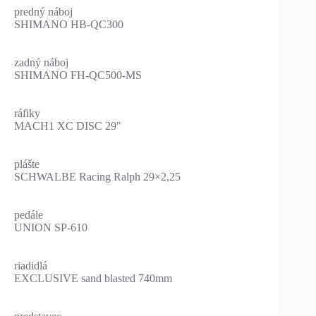
predný náboj
SHIMANO HB-QC300
zadný náboj
SHIMANO FH-QC500-MS
ráfiky
MACH1 XC DISC 29"
plášte
SCHWALBE Racing Ralph 29×2,25
pedále
UNION SP-610
riadidlá
EXCLUSIVE sand blasted 740mm