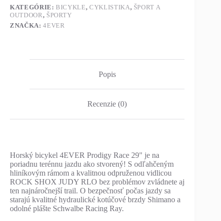
KATEGÓRIE:
BICYKLE
,
CYKLISTIKA
,
ŠPORT A
OUTDOOR
,
ŠPORTY
ZNAČKA:
4EVER
Popis
Recenzie (0)
Horský bicykel 4EVER Prodigy Race 29" je na
poriadnu terénnu jazdu ako stvorený! S odľahčeným
hliníkovým rámom a kvalitnou odpruženou vidlicou
ROCK SHOX JUDY RLO bez problémov zvládnete aj
ten najnáročnejší trail. O bezpečnosť počas jazdy sa
starajú kvalitné hydraulické kotúčové brzdy Shimano a
odolné plášte Schwalbe Racing Ray.