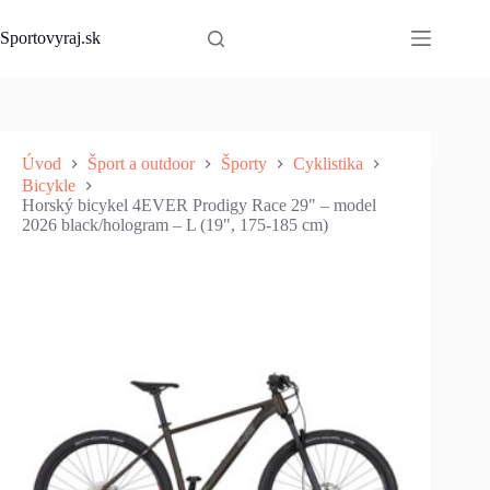
Skip
to
Sportovyraj.sk
content
Úvod
Šport a outdoor
Športy
Cyklistika
Bicykle
Horský bicykel 4EVER Prodigy Race 29" – model
2026 black/hologram – L (19", 175-185 cm)