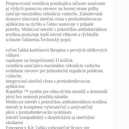
Prepracovaná ventilácia ponúkajúca súčasne nasávanie
aj výdych pomocou otvorov na hornej strane prilby
zaisťuje maximálnu cirkuláciu vzduchu. Zabudovaná
dymovo tónovaná slnečná clona s protizahmlievacou
aplikáciou sa rýchlo a ľahko nastavuje v prípade
potreby. Multicool interiér s pokročilou antibakteriálnou
textíliou poskytuje lepší odvod vlhkosti a rýchlejšie
schnutie čalúnenia.Technický popis:
veľmi ľahká karbónová škrupina z pevných uhlíkových
vlákien
zapínanie na bezpečnostný D krúžok
ventilácia zaisťujúca maximálnu cirkuláciu vzduchu
ovládanie otvorov pre jednoduchú reguláciu prúdenia
vzduchu
integrovaná slnečná clona s protizahmlievacou
aplikáciou
Rapidfire ™ systém pre ultra-rýchlu montáž a demontáž
plexi bez nutnosti použitia náradia
Multicool interiér s pokročilou antibakteriálnou textíliou
interiér je kompletne vyberateľný a umývateľný
plexi s protizahmlievacím systémom
interiér kompatibilný s dioptrickými aj slnečnými
okuliarmi
Emergency Kit: ľahko vyberateľné lícnice pre