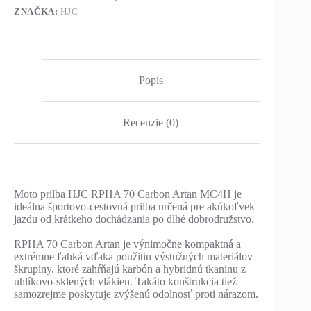
ZNAČKA:
HJC
Popis
Recenzie (0)
Moto prilba HJC RPHA 70 Carbon Artan MC4H je
ideálna športovo-cestovná prilba určená pre akúkoľvek
jazdu od krátkeho dochádzania po dlhé dobrodružstvo.
RPHA 70 Carbon Artan je výnimočne kompaktná a
extrémne ľahká vďaka použitiu výstužných materiálov
škrupiny, ktoré zahŕňajú karbón a hybridnú tkaninu z
uhlíkovo-sklených vlákien. Takáto konštrukcia tiež
samozrejme poskytuje zvýšenú odolnosť proti nárazom.