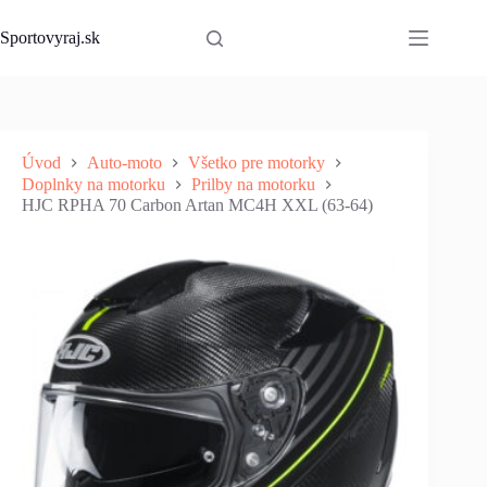
Skip
to
Sportovyraj.sk
content
Úvod
Auto-moto
Všetko pre motorky
Doplnky na motorku
Prilby na motorku
HJC RPHA 70 Carbon Artan MC4H XXL (63-64)