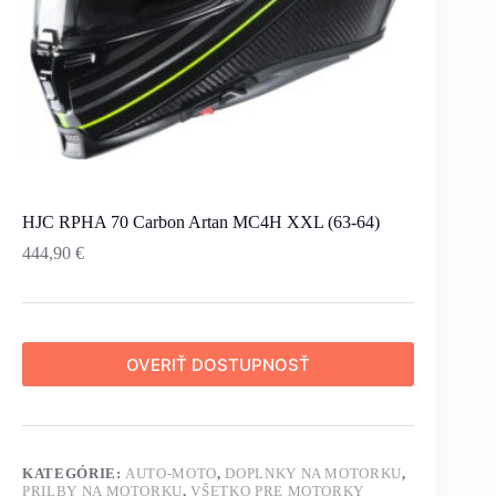
HJC RPHA 70 Carbon Artan MC4H XXL (63-64)
444,90
€
OVERIŤ DOSTUPNOSŤ
KATEGÓRIE:
AUTO-MOTO
,
DOPLNKY NA MOTORKU
,
PRILBY NA MOTORKU
,
VŠETKO PRE MOTORKY