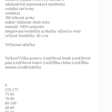
odnímateľná nepremokavá membrána
vzdušná sieťovina
ventilácia
3M reflexné prvky
mäkké čalúnenie okolo krku
materiál: 100% polyester
integrovaná bombička aj trhačky súčasťou vesty
veľkosť bombičky: 60 ccm
Veľkostná tabuľka:
VeľkosťVýška postavy (cm)Obvod hrude (cm)Obvod
pása (cm)Obvod bokov (cm)Dĺžka chrbta (cm)Dĺžka
ramena (cm)Bombička
S
155-175
75-95
70-90
80-100
40-60