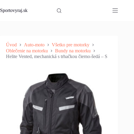
Skip
to
Sportovyraj.sk
content
Úvod
Auto-moto
Všetko pre motorky
Oblečenie na motorku
Bundy na motorku
Helite Vented, mechanická s trhačkou čierno-šedá – S