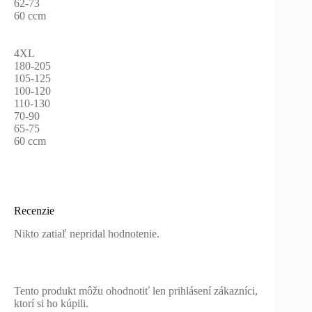
62-73
60 ccm
4XL
180-205
105-125
100-120
110-130
70-90
65-75
60 ccm
Recenzie
Nikto zatiaľ nepridal hodnotenie.
Tento produkt môžu ohodnotiť len prihlásení zákazníci,
ktorí si ho kúpili.