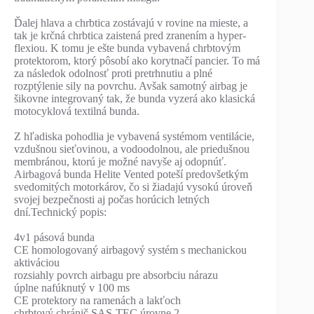
Ďalej hlava a chrbtica zostávajú v rovine na mieste, a
tak je krčná chrbtica zaistená pred zranením a hyper-
flexiou. K tomu je ešte bunda vybavená chrbtovým
protektorom, ktorý pôsobí ako korytnačí pancier. To má
za následok odolnosť proti pretrhnutiu a plné
rozptýlenie sily na povrchu. Avšak samotný airbag je
šikovne integrovaný tak, že bunda vyzerá ako klasická
motocyklová textilná bunda.
Z hľadiska pohodlia je vybavená systémom ventilácie,
vzdušnou sieťovinou, a vodoodolnou, ale priedušnou
membránou, ktorú je možné navyše aj odopnúť.
Airbagová bunda Helite Vented poteší predovšetkým
svedomitých motorkárov, čo si žiadajú vysokú úroveň
svojej bezpečnosti aj počas horúcich letných
dní.Technický popis:
4v1 pásová bunda
CE homologovaný airbagový systém s mechanickou
aktiváciou
rozsiahly povrch airbagu pre absorbciu nárazu
úplne nafúknutý v 100 ms
CE protektory na ramenách a lakťoch
chrbtový chránič SAS-TEC úrovne 2