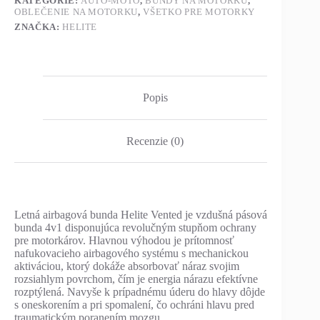
KATEGÓRIE:
AUTO-MOTO
,
BUNDY NA MOTORKU
,
OBLEČENIE NA MOTORKU
,
VŠETKO PRE MOTORKY
ZNAČKA:
HELITE
Popis
Recenzie (0)
Letná airbagová bunda Helite Vented je vzdušná pásová
bunda 4v1 disponujúca revolučným stupňom ochrany
pre motorkárov. Hlavnou výhodou je prítomnosť
nafukovacieho airbagového systému s mechanickou
aktiváciou, ktorý dokáže absorbovať náraz svojim
rozsiahlym povrchom, čím je energia nárazu efektívne
rozptýlená. Navyše k prípadnému úderu do hlavy dôjde
s oneskorením a pri spomalení, čo ochráni hlavu pred
traumatickým poranením mozgu.