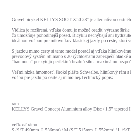
Gravel bicykel KELLYS SOOT X50 28" je alternatívou cestného 
Vidlica je rozšírená, vďaka čomu je možné osadiť výrazne širšie
čo umožňuje pohodlnejší posed. Bicyklu nechýbajú ani hydrauli
ideálnou voľbou pre milovníkov klasickej jazdy po ceste, ktorí v
S jazdou mimo cesty si tento model poradí aj vďaka hliníkovému
prevodový systém Shimano s 20 rýchlosťami zabezpečí hladké a 
"baranoch" poskytujú perfektnú brzdnú silu a maximálnu bezpe
Veľmi nízka hmotnosť, široké plášte Schwalbe, hliníkový rám s
voľbu pre jazdu po ceste aj mimo nej.Technický popis:
rám
KELLYS Gravel Concept Aluminium alloy Disc / 1.5" tapered HT, 
veľkosť rámu
S (S/T 490mm, L 536mm) / M (S/T 515mm, L 552mm) / L (S/