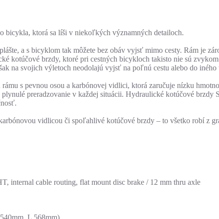
bicykla, ktorá sa líši v niekoľkých významných detailoch.
 plášte, a s bicyklom tak môžete bez obáv vyjsť mimo cesty. Rám je záro
cké kotúčové brzdy, ktoré pri cestných bicykloch takisto nie sú zvyk
šak na svojich výletoch neodolajú vyjsť na poľnú cestu alebo do iného 
 rámu s pevnou osou a karbónovej vidlici, ktorá zaručuje nízku hmotn
plynulé preradzovanie v každej situácii. Hydraulické kotúčové brzdy
čnosť.
 karbónovou vidlicou či spoľahlivé kotúčové brzdy – to všetko robí z 
internal cable routing, flat mount disc brake / 12 mm thru axle
T 540mm, L 568mm)