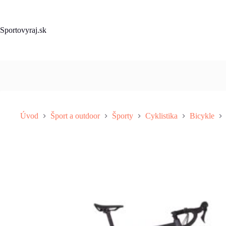
Skip
to
content
Sportovyraj.sk
Úvod
Šport a outdoor
Športy
Cyklistika
Bicykle