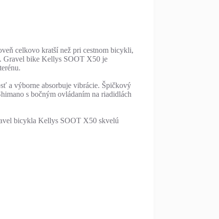
veň celkovo kratší než pri cestnom bicykli,
om. Gravel bike Kellys SOOT X50 je
terénu.
osť a výborne absorbuje vibrácie. Špičkový
 Shimano s bočným ovládaním na riadidlách
gravel bicykla Kellys SOOT X50 skvelú