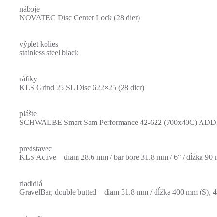
náboje
NOVATEC Disc Center Lock (28 dier)
výplet kolies
stainless steel black
ráfiky
KLS Grind 25 SL Disc 622×25 (28 dier)
plášte
SCHWALBE Smart Sam Performance 42-622 (700x40C) ADD
predstavec
KLS Active – diam 28.6 mm / bar bore 31.8 mm / 6° / dĺžka 90
riadidlá
GravelBar, double butted – diam 31.8 mm / dĺžka 400 mm (S),