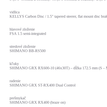
vidlica
KELLYS Carbon Disc / 1.5" tapered steerer, flat mount disc bra
hlavové zloženie
FSA 1.5 semi-integrated
stredové zloženie
SHIMANO BB-RS500
kľuky
SHIMANO GRX RX600-10 (46x30T) – dĺžka 172.5 mm (S – M
radenie
SHIMANO GRX ST-RX400 Dual Control
prešmykač
SHIMANO GRX RX400 (braze on)