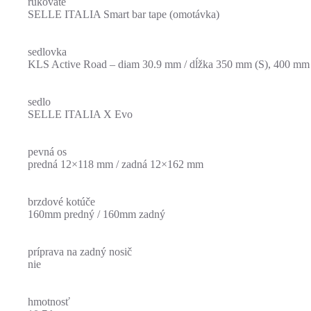
rukoväte
SELLE ITALIA Smart bar tape (omotávka)
sedlovka
KLS Active Road – diam 30.9 mm / dĺžka 350 mm (S), 400 mm
sedlo
SELLE ITALIA X Evo
pevná os
predná 12×118 mm / zadná 12×162 mm
brzdové kotúče
160mm predný / 160mm zadný
príprava na zadný nosič
nie
hmotnosť