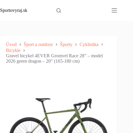
Skip
to
Sportovyraj.sk
content
Úvod
Šport a outdoor
Športy
Cyklistika
Bicykle
Gravel bicykel 4EVER Gromvel Race 28" – model
2026 green dragon – 20" (165-180 cm)