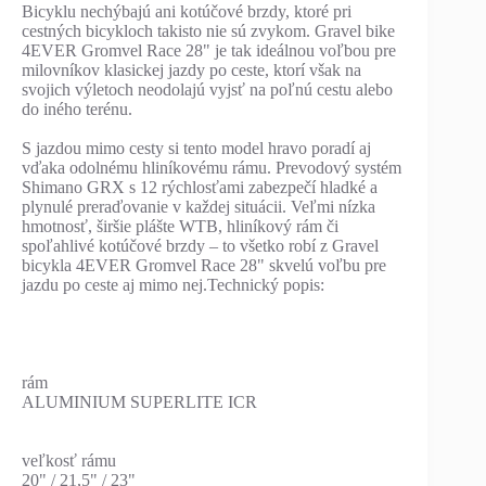
Bicyklu nechýbajú ani kotúčové brzdy, ktoré pri
cestných bicykloch takisto nie sú zvykom. Gravel bike
4EVER Gromvel Race 28" je tak ideálnou voľbou pre
milovníkov klasickej jazdy po ceste, ktorí však na
svojich výletoch neodolajú vyjsť na poľnú cestu alebo
do iného terénu.
S jazdou mimo cesty si tento model hravo poradí aj
vďaka odolnému hliníkovému rámu. Prevodový systém
Shimano GRX s 12 rýchlosťami zabezpečí hladké a
plynulé preraďovanie v každej situácii. Veľmi nízka
hmotnosť, širšie plášte WTB, hliníkový rám či
spoľahlivé kotúčové brzdy – to všetko robí z Gravel
bicykla 4EVER Gromvel Race 28" skvelú voľbu pre
jazdu po ceste aj mimo nej.Technický popis:
rám
ALUMINIUM SUPERLITE ICR
veľkosť rámu
20" / 21,5" / 23"