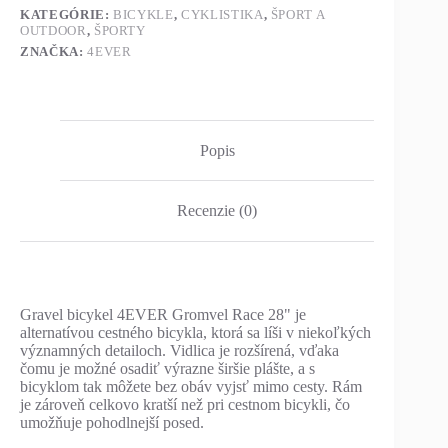
KATEGÓRIE:
BICYKLE
,
CYKLISTIKA
,
ŠPORT A
OUTDOOR
,
ŠPORTY
ZNAČKA:
4EVER
Popis
Recenzie (0)
Gravel bicykel 4EVER Gromvel Race 28" je
alternatívou cestného bicykla, ktorá sa líši v niekoľkých
významných detailoch. Vidlica je rozšírená, vďaka
čomu je možné osadiť výrazne širšie plášte, a s
bicyklom tak môžete bez obáv vyjsť mimo cesty. Rám
je zároveň celkovo kratší než pri cestnom bicykli, čo
umožňuje pohodlnejší posed.