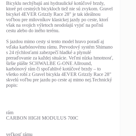
Bicyklu nechýbajú ani hydraulické kotúčové brzdy,
ktoré pri cestných bicykloch tiež nie sú zvykom. Gravel
bicykel 4EVER Grizzly Race 28" je tak ideálnou
voľbou pre milovníkov klasickej jazdy po ceste, ktorí
však na svojich výletoch neodolajú vyjsť na poľnú
cestu alebo do iného terénu.
S jazdou mimo cesty si tento model hravo poradí aj
vďaka karbónovému rámu. Prevodový systém Shimano
s 24 rýchlosťami zabezpečí hladké a plynulé
preraďovanie za každej situácie. Veľmi nízka hmotnosť,
širšie plášte SCHWALBE G-ONE Allround,
karbónový rám či spoľahlivé kotúčové brzdy – to
všetko robí z Gravel bicykla 4EVER Grizzly Race 28"
skvelú voľbu pre jazdu po ceste aj mimo nej.Technický
popis:
rám
CARBON HIGH MODULUS 700C
veľkosť rámu