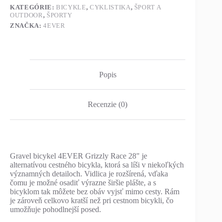
KATEGÓRIE:
BICYKLE
,
CYKLISTIKA
,
ŠPORT A
OUTDOOR
,
ŠPORTY
ZNAČKA:
4EVER
Popis
Recenzie (0)
Gravel bicykel 4EVER Grizzly Race 28" je
alternatívou cestného bicykla, ktorá sa líši v niekoľkých
významných detailoch. Vidlica je rozšírená, vďaka
čomu je možné osadiť výrazne širšie plášte, a s
bicyklom tak môžete bez obáv vyjsť mimo cesty. Rám
je zároveň celkovo kratší než pri cestnom bicykli, čo
umožňuje pohodlnejší posed.