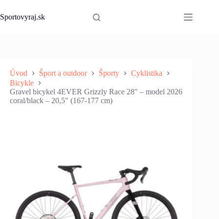
Skip
to
Sportovyraj.sk
content
Úvod
Šport a outdoor
Športy
Cyklistika
Bicykle
Gravel bicykel 4EVER Grizzly Race 28" – model 2026
coral/black – 20,5" (167-177 cm)