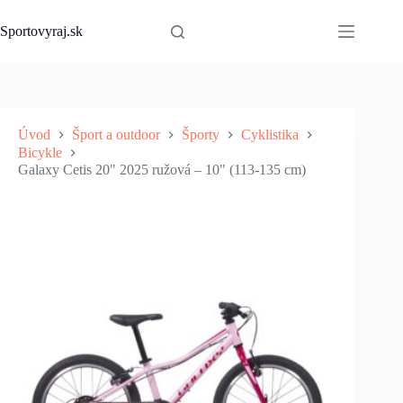
Skip
to
Sportovyraj.sk
content
Úvod
Šport a outdoor
Športy
Cyklistika
Bicykle
Galaxy Cetis 20" 2025 ružová – 10" (113-135 cm)