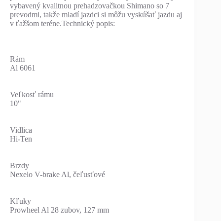
vybavený kvalitnou prehadzovačkou Shimano so 7
prevodmi, takže mladí jazdci si môžu vyskúšať jazdu aj
v ťažšom teréne.Technický popis:
Rám
Al 6061
Veľkosť rámu
10"
Vidlica
Hi-Ten
Brzdy
Nexelo V-brake Al, čeľusťové
Kľuky
Prowheel Al 28 zubov, 127 mm