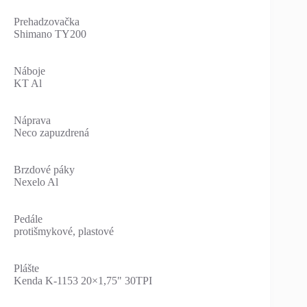
Prehadzovačka
Shimano TY200
Náboje
KT Al
Náprava
Neco zapuzdrená
Brzdové páky
Nexelo Al
Pedále
protišmykové, plastové
Plášte
Kenda K-1153 20×1,75" 30TPI