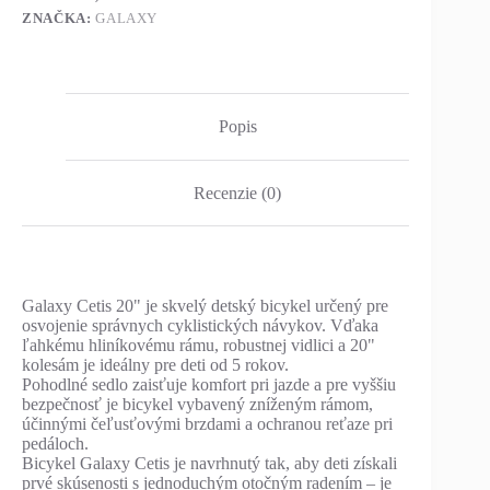
ZNAČKA:
GALAXY
Popis
Recenzie (0)
Galaxy Cetis 20" je skvelý detský bicykel určený pre
osvojenie správnych cyklistických návykov. Vďaka
ľahkému hliníkovému rámu, robustnej vidlici a 20"
kolesám je ideálny pre deti od 5 rokov.
Pohodlné sedlo zaisťuje komfort pri jazde a pre vyššiu
bezpečnosť je bicykel vybavený zníženým rámom,
účinnými čeľusťovými brzdami a ochranou reťaze pri
pedáloch.
Bicykel Galaxy Cetis je navrhnutý tak, aby deti získali
prvé skúsenosti s jednoduchým otočným radením – je