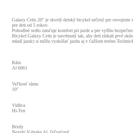
Galaxy Cetis 20" je skvelý detský bicykel určený pre osvojenie
pre deti od 5 rokov.
Pohodlné sedlo zaisťuje komfort pri jazde a pre vyššiu bezpeč
Bicykel Galaxy Cetis je navrhnutý tak, aby deti získali prvé 
mladí jazdci si môžu vyskúšať jazdu aj v ťažšom teréne.Technic
Rám
Al 6061
Veľkosť rámu
10"
Vidlica
Hi-Ten
Brzdy
Nexelo V-brake Al, čeľusťové