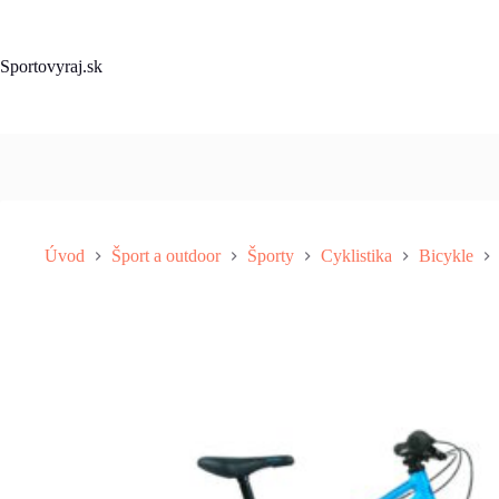
Skip
to
content
Sportovyraj.sk
Úvod
Šport a outdoor
Športy
Cyklistika
Bicykle