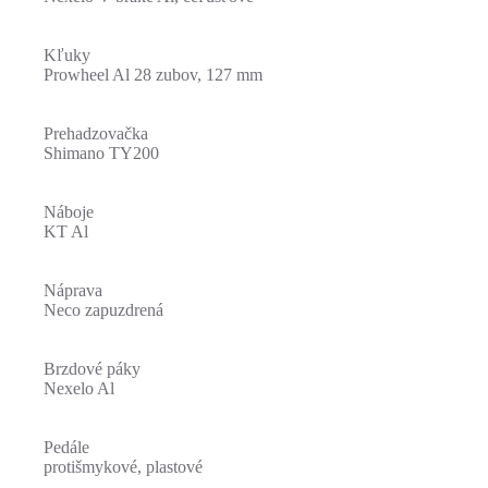
Kľuky
Prowheel Al 28 zubov, 127 mm
Prehadzovačka
Shimano TY200
Náboje
KT Al
Náprava
Neco zapuzdrená
Brzdové páky
Nexelo Al
Pedále
protišmykové, plastové