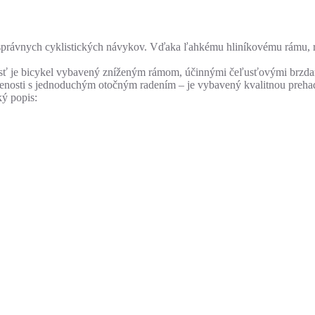
 správnych cyklistických návykov. Vďaka ľahkému hliníkovému rámu, ro
nosť je bicykel vybavený zníženým rámom, účinnými čeľusťovými brzda
skúsenosti s jednoduchým otočným radením – je vybavený kvalitnou pre
ký popis: