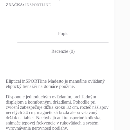
ZNAČKA:
INSPORTLINE
Popis
Recenzie (0)
Eliptical inSPORTline Madesto je manuálne ovládaný
eliptický trenažér na domáce použitie.
Disponuje jednoduchým ovládaním, prehľadným
displejom a komfortnými držadlami. Pohodlie pri
cvičení zabezpečuje dĺžka kroku 32 cm, rozteč nášlapov
necelých 24 cm, magnetická brzda alebo vstavaný
držiak na tablet. Nechýbajú ani transportné kolieska,
snímače tepovej frekvencie v rukovätiach a systém
vyrovnávania nerovností podlahy.