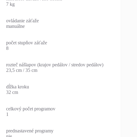
7 kg
ovládanie záťaže
manuálne
počet stupňov záťaže
8
rozteč nášlapov (krajov pedálov / stredov pedálov)
23,5 cm / 35 cm
dĺžka kroku
32 cm
celkový počet programov
1
prednastavené programy
nie