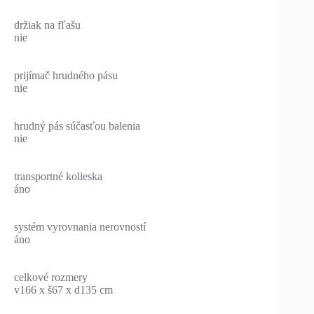
držiak na fľašu
nie
prijímač hrudného pásu
nie
hrudný pás súčasťou balenia
nie
transportné kolieska
áno
systém vyrovnania nerovností
áno
celkové rozmery
v166 x š67 x d135 cm