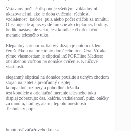
Vstavaný počítač disponuje všetkými základnými
ukazovateľmi, ako je doba cvičenia, rýchlosť,
vzdialenosť, kalórie, pulz alebo počet otáčok za minútu.
Obsahuje ale aj nezvyklé funkcie ako teplomer, hodiny,
budík, nastavenie veku, test kondície či orientačné
meranie telesného tuku.
Elegantný strieborno-fialový dizajn je potom už len
čerešničkou na torte tohto domáceho trenažéra. Vďaka
týmto vlastnostiam je eliptical inSPORTline Madesto
obľúbenou voľbou na domáce cvičenie. Kľúčové
vlastnosti:
elegantný eliptical na domáce použitie s tichým chodom
stojan na tablet a prehľadný displej
kompaktné rozmery a pohodlné držadlá
test kondície a orientačné meranie telesného tuku
displej zobrazuje: čas, kalórie, vzdialenosť, pulz, otáčky
za minútu, hodiny, alarm, teplotu miestnosti
Technický popis:
hmotnosť záťažového kolesa