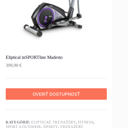
Eliptical inSPORTline Madesto
399,90
€
OVERIŤ DOSTUPNOSŤ
KATEGÓRIÍ:
ELIPTICKÉ TRENAŽÉRY
,
FITNESS
,
ŠPORT A OUTDOOR
,
ŠPORTY
,
TRENAŽÉRY