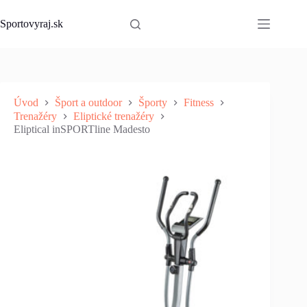
Skip
to
Sportovyraj.sk
content
Úvod
Šport a outdoor
Športy
Fitness
Trenažéry
Eliptické trenažéry
Eliptical inSPORTline Madesto