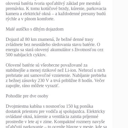
olovená batéria tvoria spoľahlivý základ pre mestskú
premávku. K tomu kotúčové brzdy, kúrenie, parkovacia
kamera a elektrické okná – a každodenné presuny budú
rýchle a v plnom komforte.
Malé autíčko s dlhým dojazdom
Dojazd až 80 km znamená, že bežné denné trasy
zvládnete bez neustáleho sledovania stavu batérie. O
energiu sa stará olovený akumulátor s životnosťou cez
500 nabíjacích cyklov.
Olovené batérie sú všeobecne považované za
stabilnejšie a menej rizikové než Li-ion. Nehrozí u nich
prehriatie ani samovoľné vznietenie. Nabíjanie prebieha
z bežnej zásuvky 230 V a trvá približne 8 hodín. Večer
zapojíte, ráno môžete vyraziť.
Pohodlie pre dve osoby
Dvojmiestna kabína s nosnosťou 150 kg ponúka
dostatok priestoru pre vodiča aj spolujazdca. Elektricky
ovládané okná, kúrenie a ventilácia zaistia príjemné
prostredie v lete aj v zime. Kompaktné rozmery navyše
uľahčujú parkovanie – to oceníte hlavne v meste, kde sa