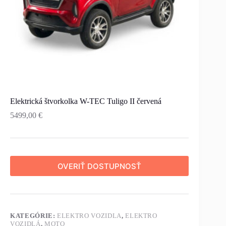
Elektrická štvorkolka W-TEC Tuligo II červená
5499,00
€
OVERIŤ DOSTUPNOSŤ
KATEGÓRIE:
ELEKTRO VOZIDLA
,
ELEKTRO
VOZIDLÁ
,
MOTO