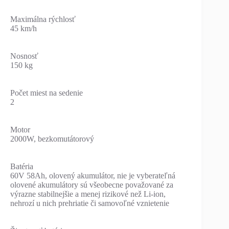
Maximálna rýchlosť
45 km/h
Nosnosť
150 kg
Počet miest na sedenie
2
Motor
2000W, bezkomutátorový
Batéria
60V 58Ah, olovený akumulátor, nie je vyberateľná
olovené akumulátory sú všeobecne považované za
výrazne stabilnejšie a menej rizikové než Li-ion,
nehrozí u nich prehriatie či samovoľné vznietenie