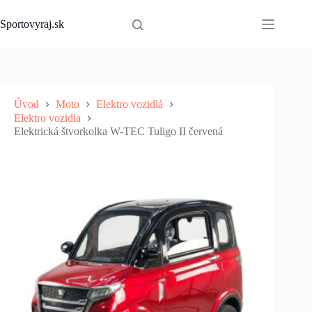
Skip
to
Sportovyraj.sk
content
Úvod
Moto
Elektro vozidlá
Elektro vozidla
Elektrická štvorkolka W-TEC Tuligo II červená