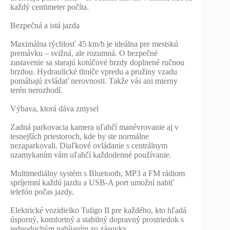
každý centimeter počíta.
Bezpečná a istá jazda
Maximálna rýchlosť 45 km/h je ideálna pre mestskú
premávku – svižná, ale rozumná. O bezpečné
zastavenie sa starajú kotúčové brzdy doplnené ručnou
brzdou. Hydraulické tlmiče vpredu a pružiny vzadu
pomáhajú zvládať nerovnosti. Takže vás ani mierny
terén nerozhodí.
Výbava, ktorá dáva zmysel
Zadná parkovacia kamera uľahčí manévrovanie aj v
tesnejších priestoroch, kde by ste normálne
nezaparkovali. Diaľkové ovládanie s centrálnym
uzamykaním vám uľahčí každodenné používanie.
Multimediálny systém s Bluetooth, MP3 a FM rádiom
spríjemní každú jazdu a USB-A port umožní nabiť
telefón počas jazdy.
Elektrické vozidielko Tuligo II pre každého, kto hľadá
úsporný, komfortný a stabilný dopravný prostriedok s
jednoduchým nabíjaním zo zásuvky.