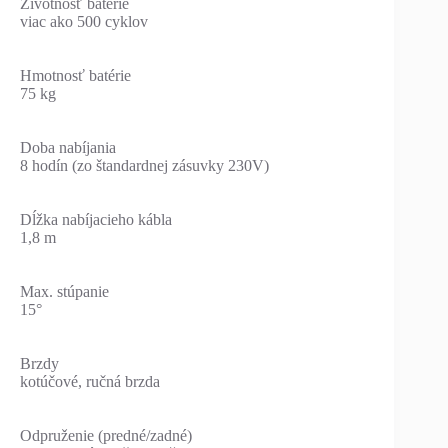
Životnosť batérie
viac ako 500 cyklov
Hmotnosť batérie
75 kg
Doba nabíjania
8 hodín (zo štandardnej zásuvky 230V)
Dĺžka nabíjacieho kábla
1,8 m
Max. stúpanie
15°
Brzdy
kotúčové, ručná brzda
Odpruženie (predné/zadné)