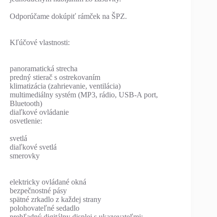
Odporúčame dokúpiť rámček na ŠPZ.
Kľúčové vlastnosti:
panoramatická strecha
predný stierač s ostrekovaním
klimatizácia (zahrievanie, ventilácia)
multimediálny systém (MP3, rádio, USB-A port,
Bluetooth)
diaľkové ovládanie
osvetlenie:
svetlá
diaľkové svetlá
smerovky
elektricky ovládané okná
bezpečnostné pásy
spätné zrkadlo z každej strany
polohovateľné sedadlo
prehľadný digitálny displej s ukazovateľmi: