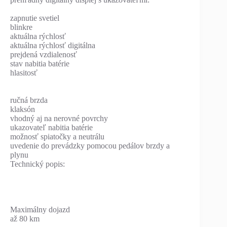
zapnutie svetiel
blinkre
aktuálna rýchlosť
aktuálna rýchlosť digitálna
prejdená vzdialenosť
stav nabitia batérie
hlasitosť
ručná brzda
klaksón
vhodný aj na nerovné povrchy
ukazovateľ nabitia batérie
možnosť spiatočky a neutrálu
uvedenie do prevádzky pomocou pedálov brzdy a
plynu
Technický popis:
Maximálny dojazd
až 80 km