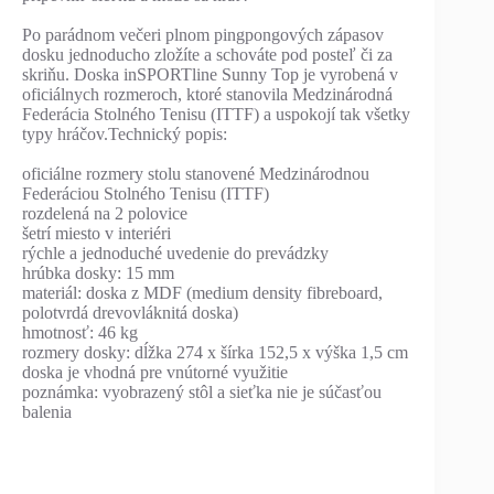
Po parádnom večeri plnom pingpongových zápasov
dosku jednoducho zložíte a schováte pod posteľ či za
skriňu. Doska inSPORTline Sunny Top je vyrobená v
oficiálnych rozmeroch, ktoré stanovila Medzinárodná
Federácia Stolného Tenisu (ITTF) a uspokojí tak všetky
typy hráčov.Technický popis:
oficiálne rozmery stolu stanovené Medzinárodnou
Federáciou Stolného Tenisu (ITTF)
rozdelená na 2 polovice
šetrí miesto v interiéri
rýchle a jednoduché uvedenie do prevádzky
hrúbka dosky: 15 mm
materiál: doska z MDF (medium density fibreboard,
polotvrdá drevovláknitá doska)
hmotnosť: 46 kg
rozmery dosky: dĺžka 274 x šírka 152,5 x výška 1,5 cm
doska je vhodná pre vnútorné využitie
poznámka: vyobrazený stôl a sieťka nie je súčasťou
balenia