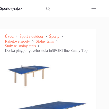
Skip
to
Sportovyraj.sk
content
Úvod
Šport a outdoor
Športy
Raketové športy
Stolný tenis
Stoly na stolný tenis
Doska pingpongového stola inSPORTline Sunny Top