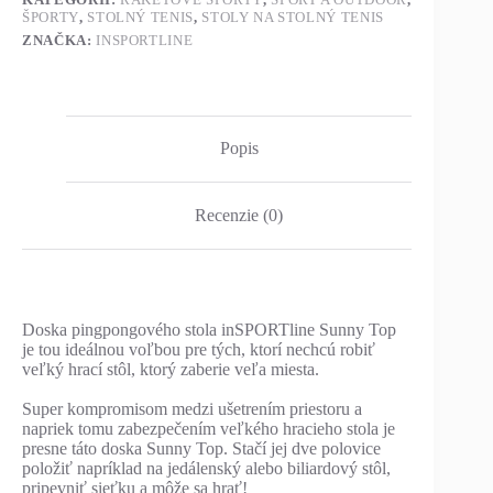
ŠPORTY
,
STOLNÝ TENIS
,
STOLY NA STOLNÝ TENIS
ZNAČKA:
INSPORTLINE
Popis
Recenzie (0)
Doska pingpongového stola inSPORTline Sunny Top
je tou ideálnou voľbou pre tých, ktorí nechcú robiť
veľký hrací stôl, ktorý zaberie veľa miesta.
Super kompromisom medzi ušetrením priestoru a
napriek tomu zabezpečením veľkého hracieho stola je
presne táto doska Sunny Top. Stačí jej dve polovice
položiť napríklad na jedálenský alebo biliardový stôl,
pripevniť sieťku a môže sa hrať!