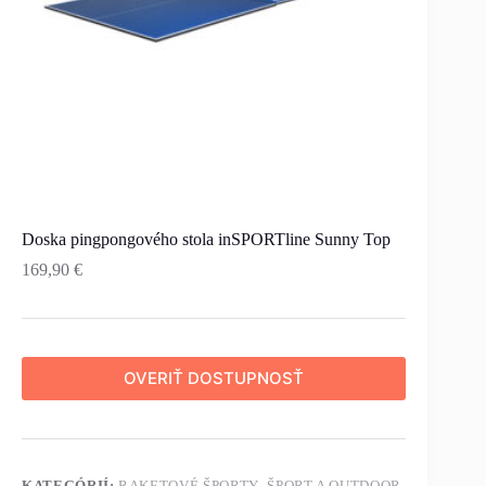
Doska pingpongového stola inSPORTline Sunny Top
169,90
€
OVERIŤ DOSTUPNOSŤ
KATEGÓRIÍ:
RAKETOVÉ ŠPORTY
,
ŠPORT A OUTDOOR
,