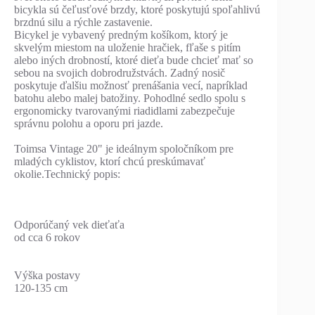
bicykla sú čeľusťové brzdy, ktoré poskytujú spoľahlivú
brzdnú silu a rýchle zastavenie.
Bicykel je vybavený predným košíkom, ktorý je
skvelým miestom na uloženie hračiek, fľaše s pitím
alebo iných drobností, ktoré dieťa bude chcieť mať so
sebou na svojich dobrodružstvách. Zadný nosič
poskytuje ďalšiu možnosť prenášania vecí, napríklad
batohu alebo malej batožiny. Pohodlné sedlo spolu s
ergonomicky tvarovanými riadidlami zabezpečuje
správnu polohu a oporu pri jazde.
Toimsa Vintage 20" je ideálnym spoločníkom pre
mladých cyklistov, ktorí chcú preskúmavať
okolie.Technický popis:
Odporúčaný vek dieťaťa
od cca 6 rokov
Výška postavy
120-135 cm