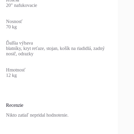
20" nafukovacie
Nosnosť
70 kg
Ďalšia výbava
blatníky, kryt reťaze, stojan, košík na riadidlá, zadný
nosič, odrazky
Hmotnosť
12 kg
Recenzie
Nikto zatiaľ nepridal hodnotenie.