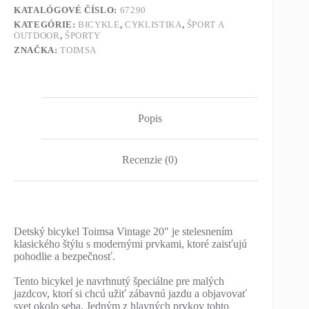
KATALÓGOVÉ ČÍSLO:
67290
KATEGÓRIE:
BICYKLE
,
CYKLISTIKA
,
ŠPORT A
OUTDOOR
,
ŠPORTY
ZNAČKA:
TOIMSA
Popis
Recenzie (0)
Detský bicykel Toimsa Vintage 20" je stelesnením
klasického štýlu s modernými prvkami, ktoré zaisťujú
pohodlie a bezpečnosť.
Tento bicykel je navrhnutý špeciálne pre malých
jazdcov, ktorí si chcú užiť zábavnú jazdu a objavovať
svet okolo seba. Jedným z hlavných prvkov tohto