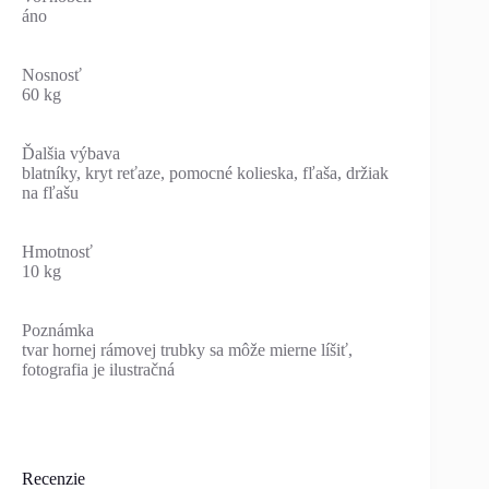
áno
Nosnosť
60 kg
Ďalšia výbava
blatníky, kryt reťaze, pomocné kolieska, fľaša, držiak
na fľašu
Hmotnosť
10 kg
Poznámka
tvar hornej rámovej trubky sa môže mierne líšiť,
fotografia je ilustračná
Recenzie