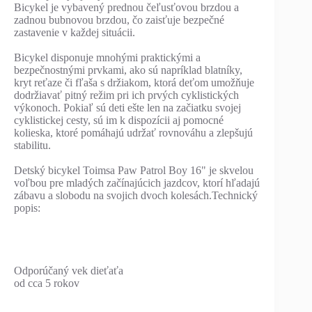
Bicykel je vybavený prednou čeľusťovou brzdou a
zadnou bubnovou brzdou, čo zaisťuje bezpečné
zastavenie v každej situácii.
Bicykel disponuje mnohými praktickými a
bezpečnostnými prvkami, ako sú napríklad blatníky,
kryt reťaze či fľaša s držiakom, ktorá deťom umožňuje
dodržiavať pitný režim pri ich prvých cyklistických
výkonoch. Pokiaľ sú deti ešte len na začiatku svojej
cyklistickej cesty, sú im k dispozícii aj pomocné
kolieska, ktoré pomáhajú udržať rovnováhu a zlepšujú
stabilitu.
Detský bicykel Toimsa Paw Patrol Boy 16" je skvelou
voľbou pre mladých začínajúcich jazdcov, ktorí hľadajú
zábavu a slobodu na svojich dvoch kolesách.Technický
popis:
Odporúčaný vek dieťaťa
od cca 5 rokov