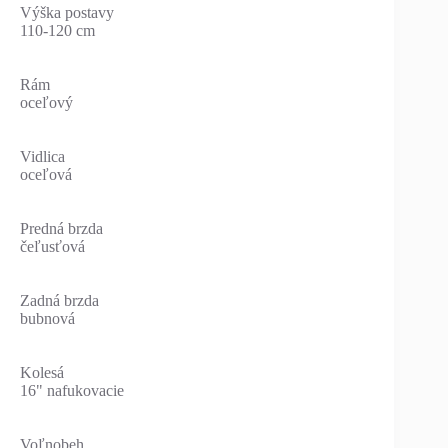
Výška postavy
110-120 cm
Rám
oceľový
Vidlica
oceľová
Predná brzda
čeľusťová
Zadná brzda
bubnová
Kolesá
16" nafukovacie
Voľnobeh