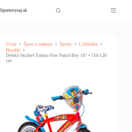
Skip
to
Sportovyraj.sk
content
Úvod
Šport a outdoor
Športy
Cyklistika
Bicykle
Detský bicykel Toimsa Paw Patrol Boy 16" • 110-120
cm