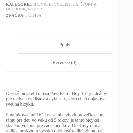
KATEGÓRIE:
BICYKLE
,
CYKLISTIKA
,
ŠPORT A
OUTDOOR
,
ŠPORTY
ZNAČKA:
TOIMSA
Popis
Recenzie (0)
Detský bicykel Toimsa Paw Patrol Boy 16" je ideálny
pre malých cyklistov a cyklistky, ktorí chcú objavovať
svet na bicykli.
S nafukovacími 16" kolesami a vhodnou veľkosťou
rámu pre deti vo veku od 5 rokov, je tento bicykel
skvelou voľbou pre začiatočníkov. Oceľový rám a
vidlica poskytujú vysokú odolnosť a dlhú životnosť.