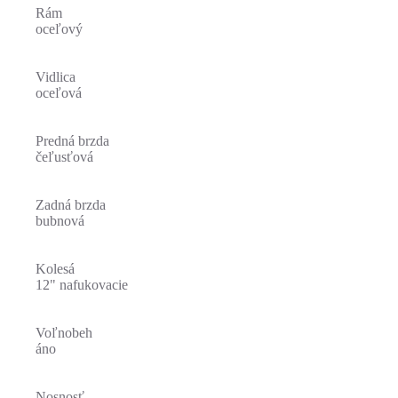
Rám
oceľový
Vidlica
oceľová
Predná brzda
čeľusťová
Zadná brzda
bubnová
Kolesá
12" nafukovacie
Voľnobeh
áno
Nosnosť