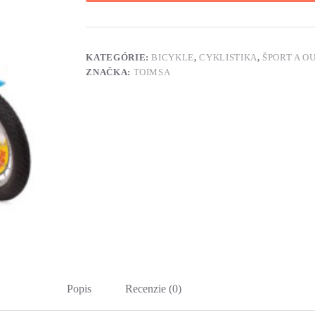
KATEGÓRIE:
BICYKLE
,
CYKLISTIKA
,
ŠPORT A O
ZNAČKA:
TOIMSA
Popis
Recenzie (0)