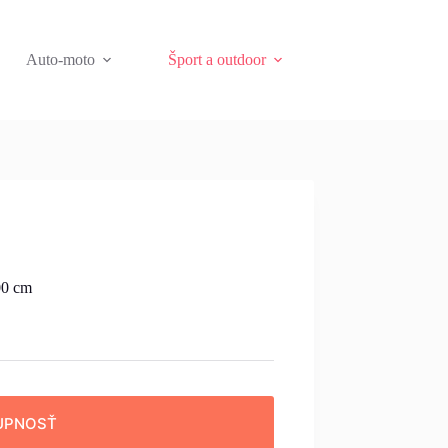
Auto-moto
Šport a outdoor
00 cm
UPNOSŤ