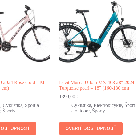
10 2024 Rose Gold – M
Levit Musca Urban MX 468 28" 2024
0 cm)
Turquoise pearl – 18" (160-180 cm)
1399,00
€
e
,
Cyklistika
,
Šport a
Cyklistika
,
Elektrobicykle
,
Šport
,
Športy
a outdoor
,
Športy
 DOSTUPNOSŤ
OVERIŤ DOSTUPNOSŤ