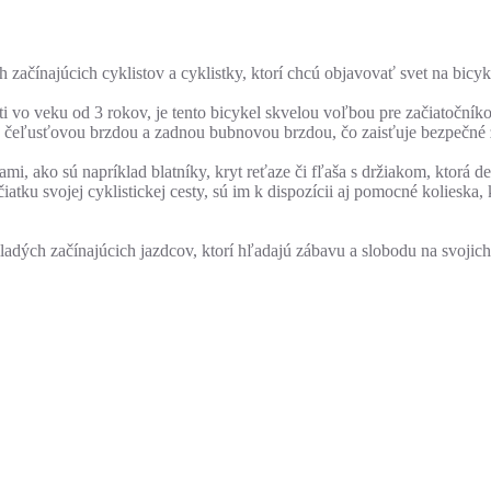
začínajúcich cyklistov a cyklistky, ktorí chcú objavovať svet na bicykl
 vo veku od 3 rokov, je tento bicykel skvelou voľbou pre začiatočník
 čeľusťovou brzdou a zadnou bubnovou brzdou, čo zaisťuje bezpečné za
, ako sú napríklad blatníky, kryt reťaze či fľaša s držiakom, ktorá 
čiatku svojej cyklistickej cesty, sú im k dispozícii aj pomocné koliesk
adých začínajúcich jazdcov, ktorí hľadajú zábavu a slobodu na svojic