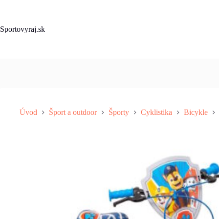
Skip
to
content
Sportovyraj.sk
Úvod
Šport a outdoor
Športy
Cyklistika
Bicykle