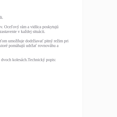
i.
ov. Oceľový rám a vidlica poskytujú
stavenie v každej situácii.
deťom umožňuje dodržiavať pitný režim pri
a, ktoré pomáhajú udržať rovnováhu a
h dvoch kolesách.Technický popis: