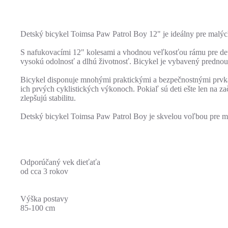
Detský bicykel Toimsa Paw Patrol Boy 12" je ideálny pre malých 
S nafukovacími 12" kolesami a vhodnou veľkosťou rámu pre deti
vysokú odolnosť a dlhú životnosť. Bicykel je vybavený prednou
Bicykel disponuje mnohými praktickými a bezpečnostnými prvkami
ich prvých cyklistických výkonoch. Pokiaľ sú deti ešte len na za
zlepšujú stabilitu.
Detský bicykel Toimsa Paw Patrol Boy je skvelou voľbou pre ml
Odporúčaný vek dieťaťa
od cca 3 rokov
Výška postavy
85-100 cm