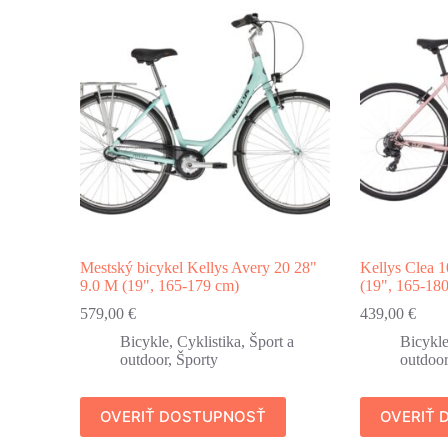
Mestský bicykel Kellys Avery 20 28"
Kellys Clea 
9.0 M (19", 165-179 cm)
(19", 165-18
579,00
€
439,00
€
Bicykle
,
Cyklistika
,
Šport a
Bicykl
outdoor
,
Športy
outdoor
OVERIŤ DOSTUPNOSŤ
OVERIŤ