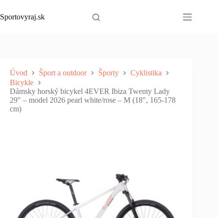
Skip
to
Sportovyraj.sk
content
Úvod
Šport a outdoor
Športy
Cyklistika
Bicykle
Dámsky horský bicykel 4EVER Ibiza Twenty Lady
29" – model 2026 pearl white/rose – M (18", 165-178
cm)