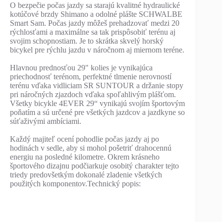
O bezpečie počas jazdy sa starajú kvalitné hydraulické
kotúčové brzdy Shimano a odolné plášte SCHWALBE
Smart Sam. Počas jazdy môžeš prehadzovať medzi 20
rýchlosťami a maximálne sa tak prispôsobiť terénu aj
svojim schopnostiam. Je to skrátka skvelý horský
bicykel pre rýchlu jazdu v náročnom aj miernom teréne.
Hlavnou prednosťou 29" kolies je vynikajúca
priechodnosť terénom, perfektné tlmenie nerovností
terénu vďaka vidliciam SR SUNTOUR a držanie stopy
pri náročných zjazdoch vďaka spoľahlivým plášťom.
Všetky bicykle 4EVER 29“ vynikajú svojím športovým
poňatím a sú určené pre všetkých jazdcov a jazdkyne so
súťaživými ambíciami.
Každý majiteľ ocení pohodlie počas jazdy aj po
hodinách v sedle, aby si mohol pošetriť drahocennú
energiu na posledné kilometre. Okrem krásneho
športového dizajnu podčiarkuje osobitý charakter tejto
triedy predovšetkým dokonalé zladenie všetkých
použitých komponentov.Technický popis: