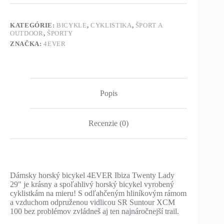
KATEGÓRIE:
BICYKLE
,
CYKLISTIKA
,
ŠPORT A
OUTDOOR
,
ŠPORTY
ZNAČKA:
4EVER
Popis
Recenzie (0)
Dámsky horský bicykel 4EVER Ibiza Twenty Lady
29" je krásny a spoľahlivý horský bicykel vyrobený
cyklistkám na mieru! S odľahčeným hliníkovým rámom
a vzduchom odpruženou vidlicou SR Suntour XCM
100 bez problémov zvládneš aj ten najnáročnejší trail.