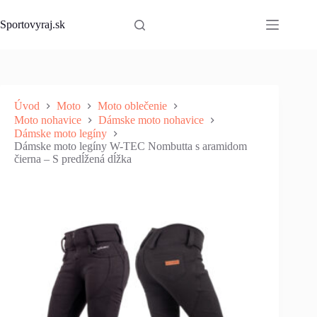
Skip
to
Sportovyraj.sk
content
Úvod
Moto
Moto oblečenie
Moto nohavice
Dámske moto nohavice
Dámske moto legíny
Dámske moto legíny W-TEC Nombutta s aramidom
čierna – S predĺžená dĺžka