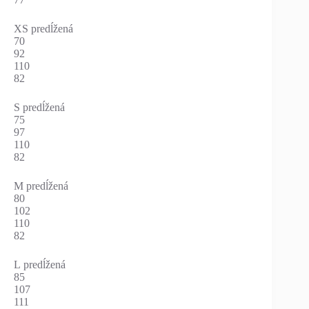
XS predĺžená
70
92
110
82
S predĺžená
75
97
110
82
M predĺžená
80
102
110
82
L predĺžená
85
107
111