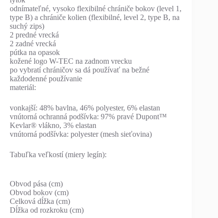
odnímateľné, vysoko flexibilné chrániče bokov (level 1,
type B) a chrániče kolien (flexibilné, level 2, type B, na
suchý zips)
2 predné vrecká
2 zadné vrecká
pútka na opasok
kožené logo W-TEC na zadnom vrecku
po vybratí chráničov sa dá používať na bežné
každodenné používanie
materiál:
vonkajší: 48% bavlna, 46% polyester, 6% elastan
vnútorná ochranná podšívka: 97% pravé Dupont™
Kevlar® vlákno, 3% elastan
vnútorná podšívka: polyester (mesh sieťovina)
Tabuľka veľkostí (miery legín):
Obvod pása (cm)
Obvod bokov (cm)
Celková dĺžka (cm)
Dĺžka od rozkroku (cm)