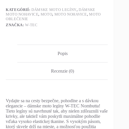
KATEGÓRIÍ:
DÁMSKE MOTO LEGÍNY
,
DÁMSKE
MOTO NOHAVICE
,
MOTO
,
MOTO NOHAVICE
,
MOTO
OBLEČENIE
ZNAČKA:
W-TEC
Popis
Recenzie (0)
Vydajte sa na cesty bezpečne, pohodlne a s dávkou
elegancie – dámske moto legíny W-TEC Nombutta!
Tieto legíny sú navrhnuté tak, aby nielen zdôraznili vaše
krivky, ale taktiež vám poskytli maximálne pohodlie
vďaka vysoko elastickej tkanine. S vysokým pásom,
ktorý skvele drží na mieste, a možnosťou použitia