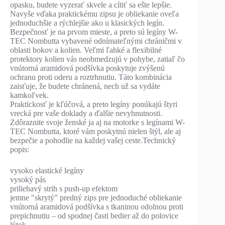
opasku, budete vyzerať skvele a cítiť sa ešte lepšie.
Navyše vďaka praktickému zipsu je obliekanie oveľa
jednoduchšie a rýchlejšie ako u klasických legín.
Bezpečnosť je na prvom mieste, a preto sú legíny W-
TEC Nombutta vybavené odnímateľnými chráničmi v
oblasti bokov a kolien. Veľmi ľahké a flexibilné
protektory kolien vás neobmedzujú v pohybe, zatiaľ čo
vnútorná aramidová podšívka poskytuje zvýšenú
ochranu proti oderu a roztrhnutiu. Táto kombinácia
zaisťuje, že budete chránená, nech už sa vydáte
kamkoľvek.
Praktickosť je kľúčová, a preto legíny ponúkajú štyri
vrecká pre vaše doklady a ďalšie nevyhnutnosti.
Zdôraznite svoje ženské ja aj na motorke s legínami W-
TEC Nombutta, ktoré vám poskytnú nielen štýl, ale aj
bezpečie a pohodlie na každej vašej ceste.Technický
popis:
vysoko elastické legíny
vysoký pás
priliehavý strih s push-up efektom
jemne "skrytý" predný zips pre jednoduché obliekanie
vnútorná aramidová podšívka s tkaninou odolnou proti
prepichnutiu – od spodnej časti bedier až do polovice
lýtok