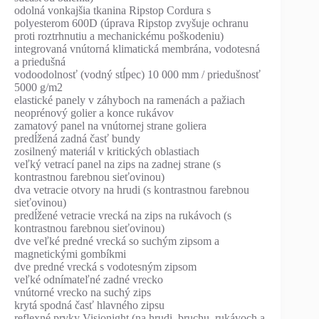
odolná vonkajšia tkanina Ripstop Cordura s
polyesterom 600D (úprava Ripstop zvyšuje ochranu
proti roztrhnutiu a mechanickému poškodeniu)
integrovaná vnútorná klimatická membrána, vodotesná
a priedušná
vodoodolnosť (vodný stĺpec) 10 000 mm / priedušnosť
5000 g/m2
elastické panely v záhyboch na ramenách a pažiach
neoprénový golier a konce rukávov
zamatový panel na vnútornej strane goliera
predĺžená zadná časť bundy
zosilnený materiál v kritických oblastiach
veľký vetrací panel na zips na zadnej strane (s
kontrastnou farebnou sieťovinou)
dva vetracie otvory na hrudi (s kontrastnou farebnou
sieťovinou)
predĺžené vetracie vrecká na zips na rukávoch (s
kontrastnou farebnou sieťovinou)
dve veľké predné vrecká so suchým zipsom a
magnetickými gombíkmi
dve predné vrecká s vodotesným zipsom
veľké odnímateľné zadné vrecko
vnútorné vrecko na suchý zips
krytá spodná časť hlavného zipsu
reflexné prvky Visionight (na hrudi, bruchu, rukávoch a