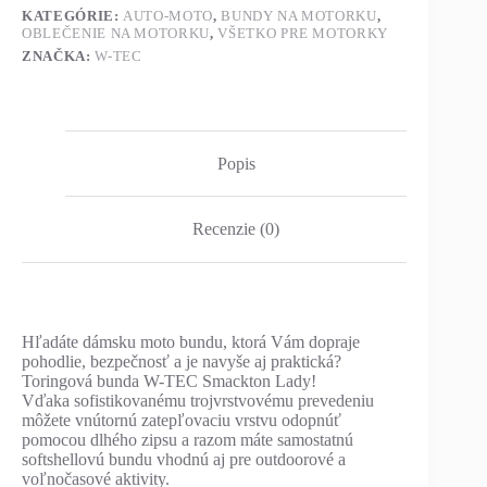
KATEGÓRIE:
AUTO-MOTO
,
BUNDY NA MOTORKU
,
OBLEČENIE NA MOTORKU
,
VŠETKO PRE MOTORKY
ZNAČKA:
W-TEC
Popis
Recenzie (0)
Hľadáte dámsku moto bundu, ktorá Vám dopraje
pohodlie, bezpečnosť a je navyše aj praktická?
Toringová bunda W-TEC Smackton Lady!
Vďaka sofistikovanému trojvrstvovému prevedeniu
môžete vnútornú zatepľovaciu vrstvu odopnúť
pomocou dlhého zipsu a razom máte samostatnú
softshellovú bundu vhodnú aj pre outdoorové a
voľnočasové aktivity.