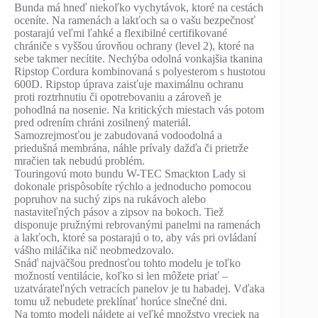
Bunda má hneď niekoľko vychytávok, ktoré na cestách
oceníte. Na ramenách a lakťoch sa o vašu bezpečnosť
postarajú veľmi ľahké a flexibilné certifikované
chrániče s vyššou úrovňou ochrany (level 2), ktoré na
sebe takmer necítite. Nechýba odolná vonkajšia tkanina
Ripstop Cordura kombinovaná s polyesterom s hustotou
600D. Ripstop úprava zaisťuje maximálnu ochranu
proti roztrhnutiu či opotrebovaniu a zároveň je
pohodlná na nosenie. Na kritických miestach vás potom
pred odrením chráni zosilnený materiál.
Samozrejmosťou je zabudovaná vodoodolná a
priedušná membrána, náhle prívaly dažďa či prietrže
mračien tak nebudú problém.
Touringovú moto bundu W-TEC Smackton Lady si
dokonale prispôsobíte rýchlo a jednoducho pomocou
popruhov na suchý zips na rukávoch alebo
nastaviteľných pásov a zipsov na bokoch. Tiež
disponuje pružnými rebrovanými panelmi na ramenách
a lakťoch, ktoré sa postarajú o to, aby vás pri ovládaní
vášho miláčika nič neobmedzovalo.
Snáď najväčšou prednosťou tohto modelu je toľko
možností ventilácie, koľko si len môžete priať –
uzatvárateľných vetracích panelov je tu habadej. Vďaka
tomu už nebudete preklínať horúce slnečné dni.
Na tomto modeli nájdete aj veľké množstvo vreciek na