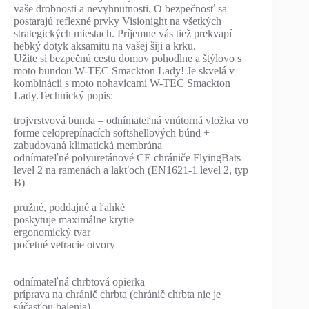
vaše drobnosti a nevyhnutnosti. O bezpečnosť sa
postarajú reflexné prvky Visionight na všetkých
strategických miestach. Príjemne vás tiež prekvapí
hebký dotyk aksamitu na vašej šiji a krku.
Užite si bezpečnú cestu domov pohodlne a štýlovo s
moto bundou W-TEC Smackton Lady! Je skvelá v
kombinácii s moto nohavicami W-TEC Smackton
Lady.Technický popis:
trojvrstvová bunda – odnímateľná vnútorná vložka vo
forme celoprepínacích softshellových búnd +
zabudovaná klimatická membrána
odnímateľné polyuretánové CE chrániče FlyingBats
level 2 na ramenách a lakťoch (EN1621-1 level 2, typ
B)
pružné, poddajné a ľahké
poskytuje maximálne krytie
ergonomický tvar
početné vetracie otvory
odnímateľná chrbtová opierka
príprava na chránič chrbta (chránič chrbta nie je
súčasťou balenia)