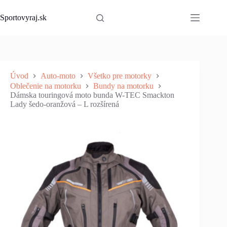
Skip
to
Sportovyraj.sk
content
Úvod
Auto-moto
Všetko pre motorky
Oblečenie na motorku
Bundy na motorku
Dámska touringová moto bunda W-TEC Smackton
Lady šedo-oranžová – L rozšírená