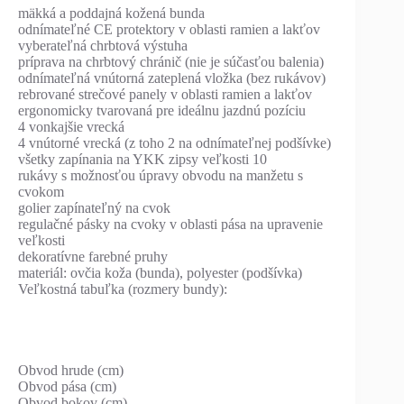
mäkká a poddajná kožená bunda
odnímateľné CE protektory v oblasti ramien a lakťov
vyberateľná chrbtová výstuha
príprava na chrbtový chránič (nie je súčasťou balenia)
odnímateľná vnútorná zateplená vložka (bez rukávov)
rebrované strečové panely v oblasti ramien a lakťov
ergonomicky tvarovaná pre ideálnu jazdnú pozíciu
4 vonkajšie vrecká
4 vnútorné vrecká (z toho 2 na odnímateľnej podšívke)
všetky zapínania na YKK zipsy veľkosti 10
rukávy s možnosťou úpravy obvodu na manžetu s
cvokom
golier zapínateľný na cvok
regulačné pásky na cvoky v oblasti pása na upravenie
veľkosti
dekoratívne farebné pruhy
materiál: ovčia koža (bunda), polyester (podšívka)
Veľkostná tabuľka (rozmery bundy):
Obvod hrude (cm)
Obvod pása (cm)
Obvod bokov (cm)