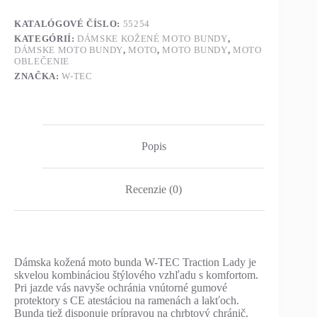
KATALÓGOVÉ ČÍSLO:
55254
KATEGÓRIÍ:
DÁMSKE KOŽENÉ MOTO BUNDY
,
DÁMSKE MOTO BUNDY
,
MOTO
,
MOTO BUNDY
,
MOTO
OBLEČENIE
ZNAČKA:
W-TEC
Popis
Recenzie (0)
Dámska kožená moto bunda W-TEC Traction Lady je
skvelou kombináciou štýlového vzhľadu s komfortom.
Pri jazde vás navyše ochránia vnútorné gumové
protektory s CE atestáciou na ramenách a lakťoch.
Bunda tiež disponuje prípravou na chrbtový chránič.