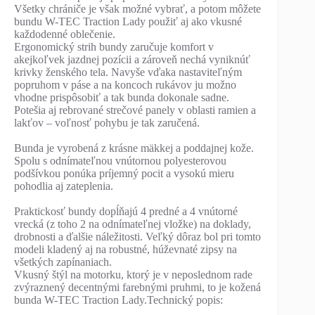
Všetky chrániče je však možné vybrať, a potom môžete
bundu W-TEC Traction Lady použiť aj ako vkusné
každodenné oblečenie.
Ergonomický strih bundy zaručuje komfort v
akejkoľvek jazdnej pozícii a zároveň nechá vyniknúť
krivky ženského tela. Navyše vďaka nastaviteľným
popruhom v páse a na koncoch rukávov ju možno
vhodne prispôsobiť a tak bunda dokonale sadne.
Potešia aj rebrované strečové panely v oblasti ramien a
lakťov – voľnosť pohybu je tak zaručená.
Bunda je vyrobená z krásne mäkkej a poddajnej kože.
Spolu s odnímateľnou vnútornou polyesterovou
podšívkou ponúka príjemný pocit a vysokú mieru
pohodlia aj zateplenia.
Praktickosť bundy dopĺňajú 4 predné a 4 vnútorné
vrecká (z toho 2 na odnímateľnej vložke) na doklady,
drobnosti a ďalšie náležitosti. Veľký dôraz bol pri tomto
modeli kladený aj na robustné, húževnaté zipsy na
všetkých zapínaniach.
Vkusný štýl na motorku, ktorý je v neposlednom rade
zvýraznený decentnými farebnými pruhmi, to je kožená
bunda W-TEC Traction Lady.Technický popis: