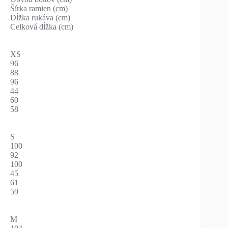
Šírka ramien (cm)
Dĺžka rukáva (cm)
Celková dĺžka (cm)
XS
96
88
96
44
60
58
S
100
92
100
45
61
59
M