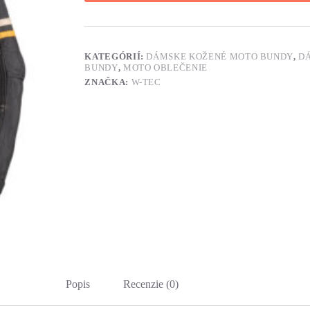
KATEGÓRIÍ:
DÁMSKE KOŽENÉ MOTO BUNDY
,
D
BUNDY
,
MOTO OBLEČENIE
ZNAČKA:
W-TEC
Popis
Recenzie (0)