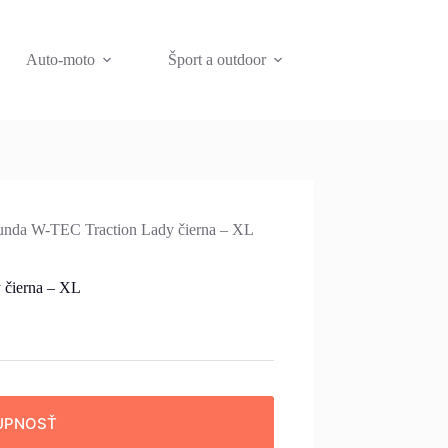
Auto-moto
Šport a outdoor
nda W-TEC Traction Lady čierna – XL
 čierna – XL
UPNOSŤ