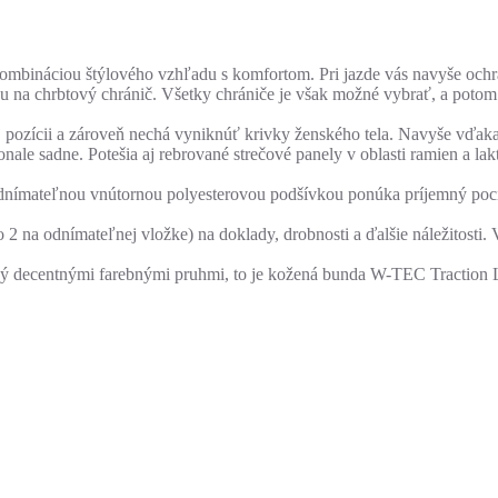
bináciou štýlového vzhľadu s komfortom. Pri jazde vás navyše ochr
vou na chrbtový chránič. Všetky chrániče je však možné vybrať, a po
 pozícii a zároveň nechá vyniknúť krivky ženského tela. Navyše vďak
le sadne. Potešia aj rebrované strečové panely v oblasti ramien a la
dnímateľnou vnútornou polyesterovou podšívkou ponúka príjemný pocit
 2 na odnímateľnej vložke) na doklady, drobnosti a ďalšie náležitosti.
ný decentnými farebnými pruhmi, to je kožená bunda W-TEC Traction 