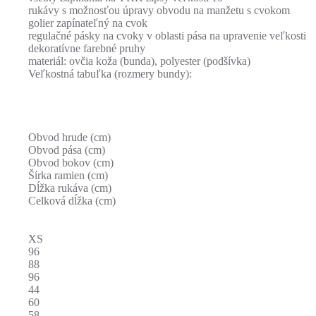
rukávy s možnosťou úpravy obvodu na manžetu s cvokom
golier zapínateľný na cvok
regulačné pásky na cvoky v oblasti pása na upravenie veľkosti
dekoratívne farebné pruhy
materiál: ovčia koža (bunda), polyester (podšívka)
Veľkostná tabuľka (rozmery bundy):
Obvod hrude (cm)
Obvod pása (cm)
Obvod bokov (cm)
Šírka ramien (cm)
Dĺžka rukáva (cm)
Celková dĺžka (cm)
XS
96
88
96
44
60
58