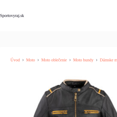
Skip
to
content
Sportovyraj.sk
Úvod
Moto
Moto oblečenie
Moto bundy
Dámske m