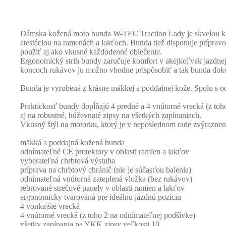
Dámska kožená moto bunda W-TEC Traction Lady je skvelou kom
atestáciou na ramenách a lakťoch. Bunda tiež disponuje prípra
použiť aj ako vkusné každodenné oblečenie.
Ergonomický strih bundy zaručuje komfort v akejkoľvek jazdnej
koncoch rukávov ju možno vhodne prispôsobiť a tak bunda dokona
Bunda je vyrobená z krásne mäkkej a poddajnej kože. Spolu s o
Praktickosť bundy dopĺňajú 4 predné a 4 vnútorné vrecká (z toho
aj na robustné, húževnaté zipsy na všetkých zapínaniach.
Vkusný štýl na motorku, ktorý je v neposlednom rade zvýrazne
mäkká a poddajná kožená bunda
odnímateľné CE protektory v oblasti ramien a lakťov
vyberateľná chrbtová výstuha
príprava na chrbtový chránič (nie je súčasťou balenia)
odnímateľná vnútorná zateplená vložka (bez rukávov)
rebrované strečové panely v oblasti ramien a lakťov
ergonomicky tvarovaná pre ideálnu jazdnú pozíciu
4 vonkajšie vrecká
4 vnútorné vrecká (z toho 2 na odnímateľnej podšívke)
všetky zapínania na YKK zipsy veľkosti 10