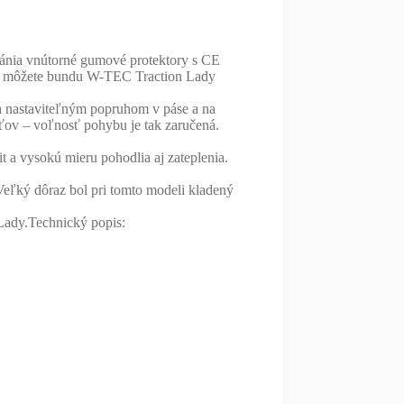
ánia vnútorné gumové protektory s CE
tom môžete bundu W-TEC Traction Lady
a nastaviteľným popruhom v páse a na
kťov – voľnosť pohybu je tak zaručená.
 a vysokú mieru pohodlia aj zateplenia.
 Veľký dôraz bol pri tomto modeli kladený
Lady.Technický popis: