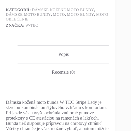
KATEGÓRIÍ:
DÁMSKE KOŽENÉ MOTO BUNDY
,
DÁMSKE MOTO BUNDY
,
MOTO
,
MOTO BUNDY
,
MOTO
OBLEČENIE
ZNAČKA:
W-TEC
Popis
Recenzie (0)
Dámska kožená moto bunda W-TEC Stripe Lady je
skvelou kombináciou štýlového vzhľadu s komfortom.
Pri jazde vás navyše ochránia vnútorné gumové
protektory s CE atestáciou na ramenách a lakťoch.
Bunda tiež disponuje prípravou na chrbtový chránič.
Všetky chrániče je však možné vybrať, a potom môžete