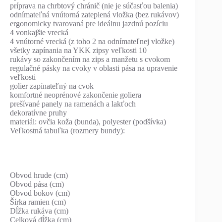
príprava na chrbtový chránič (nie je súčasťou balenia)
odnímateľná vnútorná zateplená vložka (bez rukávov)
ergonomicky tvarovaná pre ideálnu jazdnú pozíciu
4 vonkajšie vrecká
4 vnútorné vrecká (z toho 2 na odnímateľnej vložke)
všetky zapínania na YKK zipsy veľkosti 10
rukávy so zakončením na zips a manžetu s cvokom
regulačné pásky na cvoky v oblasti pása na upravenie
veľkosti
golier zapínateľný na cvok
komfortné neoprénové zakončenie goliera
prešívané panely na ramenách a lakťoch
dekoratívne pruhy
materiál: ovčia koža (bunda), polyester (podšívka)
Veľkostná tabuľka (rozmery bundy):
Obvod hrude (cm)
Obvod pása (cm)
Obvod bokov (cm)
Šírka ramien (cm)
Dĺžka rukáva (cm)
Celková dĺžka (cm)