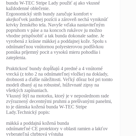
bundu W-TEC Stripe Lady použiť aj ako vkusné
každodenné oblečenie.
Ergonomický strih bundy zaručuje komfort v
akejkoľvek jazdnej pozícii a zároveň nechá vyniknúť
krivky ženského tela. Navyše vďaka nastaviteľným
popruhom v páse a na koncoch rukávov ju možno
vhodne prispôsobiť a tak bunda dokonale sadne. Je
vyrobená z krásne mäkkej a poddajnej kože. Spolu s
odnímateľnou vnútornou polyesterovou podšívkou
ponúka príjemný pocit a vysokú mieru pohodlia i
zateplenia.
Praktickosť bundy dopĺňajú 4 predné a 4 vnútorné
vrecká (z toho 2 na odnímateľnej vložke) na doklady,
drobnosti a ďalšie náležitosti. Veľký dôraz bol pri tomto
modeli dbaný aj na robustné, húževnaté zipsy na
všetkých zapínaniach.
Vkusný štýl na motorku, ktorý je v neposlednom rade
zvýraznený decentnými pruhmi a prešívanými panelmi,
to je dámska kožená bunda W-TEC Stripe
Lady.Technický popis:
mäkká a poddajná kožená bunda
odnímateľné CE protektory v oblasti ramien a lakťov
vyberateľná chrbtová výstuha