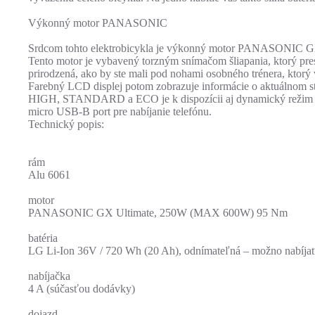
Výkonný motor PANASONIC
Srdcom tohto elektrobicykla je výkonný motor PANASONIC GX 
Tento motor je vybavený torzným snímačom šliapania, ktorý presn
prirodzená, ako by ste mali pod nohami osobného trénera, ktor
Farebný LCD displej potom zobrazuje informácie o aktuálnom stav
HIGH, STANDARD a ECO je k dispozícii aj dynamický režim AUTO
micro USB-B port pre nabíjanie telefónu.
Technický popis:
rám
Alu 6061
motor
PANASONIC GX Ultimate, 250W (MAX 600W) 95 Nm
batéria
LG Li-Ion 36V / 720 Wh (20 Ah), odnímateľná – možno nabíja
nabíjačka
4 A (súčasťou dodávky)
dojazd