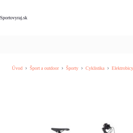
Skip
to
content
Sportovyraj.sk
Úvod
Šport a outdoor
Športy
Cyklistika
Elektrobic