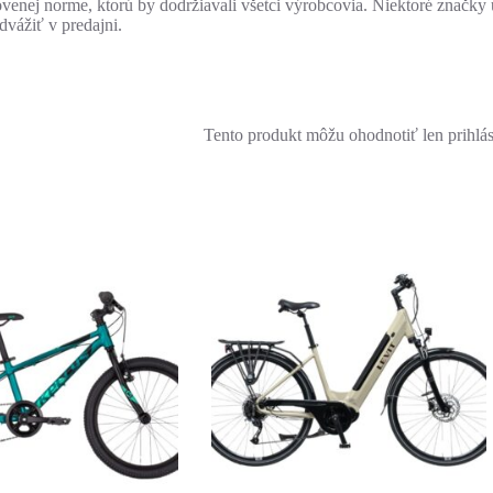
novenej norme, ktorú by dodržiavali všetci výrobcovia. Niektoré znač
dvážiť v predajni.
Tento produkt môžu ohodnotiť len prihlásen