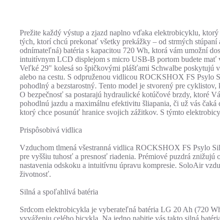
Prežite každý výstup a zjazd naplno vďaka elektrobicyklu, ktor
tých, ktorí chcú prekonať všetky prekážky – od strmých stúpa
odnímateľná) batéria s kapacitou 720 Wh, ktorá vám umožní dosi
intuitívnym LCD displejom s micro USB-B portom budete mať v
Veľké 29" kolesá so špičkovými plášťami Schwalbe poskytujú vyn
alebo na cestu. S odpruženou vidlicou ROCKSHOX FS Psylo Sil
pohodlný a bezstarostný. Tento model je stvorený pre cyklistov
O bezpečnosť sa postarajú hydraulické kotúčové brzdy, ktoré Vá
pohodlnú jazdu a maximálnu efektivitu šliapania, či už vás čak
ktorý chce posunúť hranice svojich zážitkov. S týmto elektrobic
Prispôsobivá vidlica
Vzduchom tlmená všestranná vidlica ROCKSHOX FS Psylo Sil
pre vyššiu tuhosť a presnosť riadenia. Prémiové puzdrá znižujú 
nastavenia odskoku a intuitívnu úpravu kompresie. SoloAir vzd
životnosť.
Silná a spoľahlivá batéria
Srdcom elektrobicykla je vyberateľná batéria LG 20 Ah (720 Wh
vyváženiu celého bicykla. Na jedno nabitie vás takto silná batéri