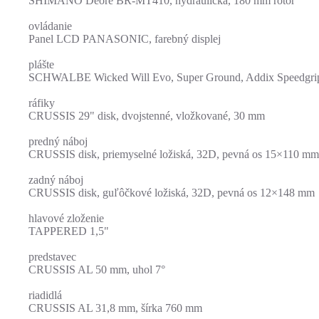
SHIMANO Deore BR-MT410, hydraulická, 180 mm rotor
ovládanie
Panel LCD PANASONIC, farebný displej
plášte
SCHWALBE Wicked Will Evo, Super Ground, Addix Speedgrip
ráfiky
CRUSSIS 29" disk, dvojstenné, vložkované, 30 mm
predný náboj
CRUSSIS disk, priemyselné ložiská, 32D, pevná os 15×110 mm
zadný náboj
CRUSSIS disk, guľôčkové ložiská, 32D, pevná os 12×148 mm
hlavové zloženie
TAPPERED 1,5"
predstavec
CRUSSIS AL 50 mm, uhol 7°
riadidlá
CRUSSIS AL 31,8 mm, šírka 760 mm