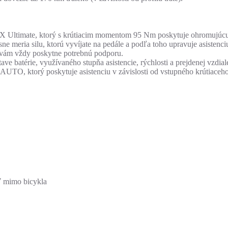
Ultimate, ktorý s krútiacim momentom 95 Nm poskytuje ohromujúcu s
e meria silu, ktorú vyvíjate na pedále a podľa toho upravuje asistenc
ý vám vždy poskytne potrebnú podporu.
e batérie, využívaného stupňa asistencie, rýchlosti a prejdenej vzdial
, ktorý poskytuje asistenciu v závislosti od vstupného krútiaceho 
ť mimo bicykla