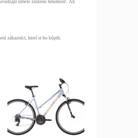
ky uvádzajú umelo zníženú hmotnosť. Ak
í zákazníci, ktorí si ho kúpili.