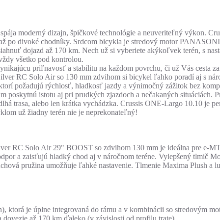
ý spája moderný dizajn, špičkové technológie a neuveriteľný výkon. C
ní až po divoké chodníky. Srdcom bicykla je stredový motor PANASONI
ahnuť dojazd až 170 km. Nech už si vyberiete akýkoľvek terén, s nast
ždy všetko pod kontrolou.
ikajúcu priľnavosť a stabilitu na každom povrchu, či už Vás cesta za
ver RC Solo Air so 130 mm zdvihom si bicykel ľahko poradí aj s nár
, ktorí požadujú rýchlosť, hladkosť jazdy a výnimočný zážitok bez kom
m poskytnú istotu aj pri prudkých zjazdoch a nečakaných situáciách. 
á dlhá trasa, alebo len krátka vychádzka. Crussis ONE-Largo 10.10 je 
yklom už žiadny terén nie je neprekonateľný!
ver RC Solo Air 29" BOOST so zdvihom 130 mm je ideálna pre e-MT
odpor a zaisťujú hladký chod aj v náročnom teréne. Vylepšený tlmič Mot
uchová pružina umožňuje ľahké nastavenie. Tlmenie Maxima Plush a lu
), ktorá je úplne integrovaná do rámu a v kombinácii so stredovým m
a dovezie až 170 km ďaleko (v závislosti od profilu trate).