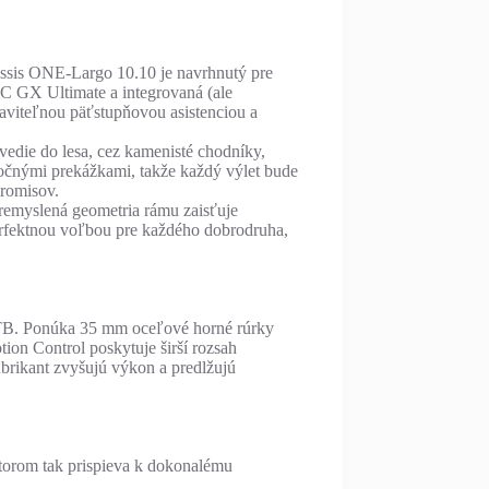
russis ONE-Largo 10.10 je navrhnutý pre
C GX Ultimate a integrovaná (ale
aviteľnou päťstupňovou asistenciou a
vedie do lesa, cez kamenisté chodníky,
očnými prekážkami, takže každý výlet bude
promisov.
Premyslená geometria rámu zaisťuje
perfektnou voľbou pre každého dobrodruha,
B. Ponúka 35 mm oceľové horné rúrky
ion Control poskytuje širší rozsah
brikant zvyšujú výkon a predlžujú
otorom tak prispieva k dokonalému