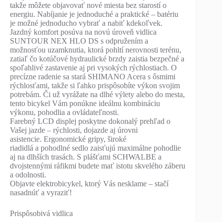
takže môžete objavovať nové miesta bez starostí o
energiu. Nabíjanie je jednoduché a praktické – batériu
je možné jednoducho vybrať a nabiť kdekoľvek.
Jazdný komfort posúva na novú úroveň vidlica
SUNTOUR NEX HLO DS s odpružením a
možnosťou uzamknutia, ktorá pohltí nerovnosti terénu,
zatiaľ čo kotúčové hydraulické brzdy zaistia bezpečné a
spoľahlivé zastavenie aj pri vysokých rýchlostiach. O
precízne radenie sa stará SHIMANO Acera s ôsmimi
rýchlosťami, takže si ľahko prispôsobíte výkon svojim
potrebám. Či už vyrážate na dlhé výlety alebo do mesta,
tento bicykel Vám ponúkne ideálnu kombináciu
výkonu, pohodlia a ovládateľnosti.
Farebný LCD displej poskytne dokonalý prehľad o
Vašej jazde – rýchlosti, dojazde aj úrovni
asistencie. Ergonomické gripy, široké
riadidlá a pohodlné sedlo zaisťujú maximálne pohodlie
aj na dlhších trasách. S plášťami SCHWALBE a
dvojstennými ráfikmi budete mať istotu skvelého záberu
a odolnosti.
Objavte elektrobicykel, ktorý Vás nesklame – stačí
nasadnúť a vyraziť!
Prispôsobivá vidlica