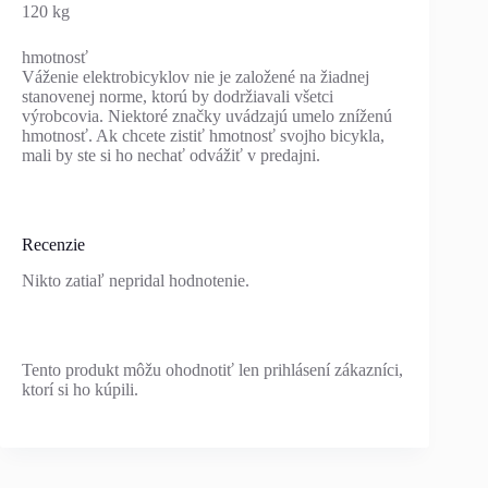
120 kg
hmotnosť
Váženie elektrobicyklov nie je založené na žiadnej
stanovenej norme, ktorú by dodržiavali všetci
výrobcovia. Niektoré značky uvádzajú umelo zníženú
hmotnosť. Ak chcete zistiť hmotnosť svojho bicykla,
mali by ste si ho nechať odvážiť v predajni.
Recenzie
Nikto zatiaľ nepridal hodnotenie.
Tento produkt môžu ohodnotiť len prihlásení zákazníci,
ktorí si ho kúpili.