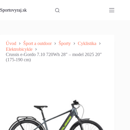
Skip
to
Sportovyraj.sk
content
Úvod
Šport a outdoor
Športy
Cyklistika
Elektrobicykle
Crussis e-Gordo 7.10 720Wh 28" – model 2025 20"
(175-190 cm)