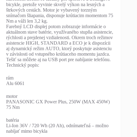
bicykle, pretože vyvinie skvelý výkon na lesných a
štrkových cestách. Motor je vybavený torzným
snímačom šliapania, disponuje krútiacim momentom 75
Nm a váži len 3,2 kg.
Farebný LCD displej potom zobrazuje informácie o
aktuálnom stave batérie, využívaného stupňa asistencie,
rýchlosti a prejdenej vzdialenosti. Okrem troch režimov
asistencie HIGH, STANDARD a ECO je k dispozícii
aj dynamický režim AUTO, ktorý poskytuje asistenciu
v závislosti od vstupného krútiaceho momentu jazdca.
Tešiť sa môžete aj na USB port pre nabíjanie telefónu.
Technický popis:
rám
Alu 6061
motor
PANASONIC GX Power Plus, 250W (MAX 450W)
75 Nm
batéria
Li-Ion 36V / 720 Wh (20 Ah), odnímateľná – možno
nabíjať mimo bicykla