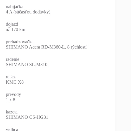
nabíjačka
4 A (súčasťou dodávky)
dojazd
až 170 km
prehadzovačka
SHIMANO Acera RD-M360-L, 8 rýchlostí
radenie
SHIMANO SL-M310
reťaz
KMC X8
prevody
1 x 8
kazeta
SHIMANO CS-HG31
vidlica