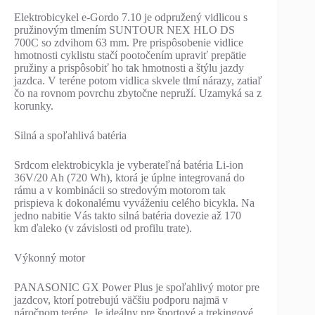
Elektrobicykel e-Gordo 7.10 je odpružený vidlicou s
pružinovým tlmením SUNTOUR NEX HLO DS
700C so zdvihom 63 mm. Pre prispôsobenie vidlice
hmotnosti cyklistu stačí pootočením upraviť prepätie
pružiny a prispôsobiť ho tak hmotnosti a štýlu jazdy
jazdca. V teréne potom vidlica skvele tlmí nárazy, zatiaľ
čo na rovnom povrchu zbytočne nepruží. Uzamyká sa z
korunky.
Silná a spoľahlivá batéria
Srdcom elektrobicykla je vyberateľná batéria Li-ion
36V/20 Ah (720 Wh), ktorá je úplne integrovaná do
rámu a v kombinácii so stredovým motorom tak
prispieva k dokonalému vyváženiu celého bicykla. Na
jedno nabitie Vás takto silná batéria dovezie až 170
km ďaleko (v závislosti od profilu trate).
Výkonný motor
PANASONIC GX Power Plus je spoľahlivý motor pre
jazdcov, ktorí potrebujú väčšiu podporu najmä v
náročnom teréne. Je ideálny pre športové a trekingové