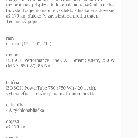
motorom tak prispieva k dokonalému vyváženiu celého
bicykla. Na jedno nabitie vás takto silná batéria dovezie
až 170 km ďaleko (v závislosti od profilu trate).
Technický popis:
rám
Carbon (17", 19", 21")
motor
BOSCH Performance Line CX – Smart System, 250 W
(MAX 850 W), 85 Nm
batéria
BOSCH PowerTube 750 (750 Wh / 20,1 Ah),
vyberateľná – možno ju nabíjať mimo bicykla
nabíjačka
4A rýchlonabíjačka
dojazd
až 170 km
menič