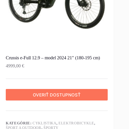
Crussis e-Full 12.9 – model 2024 21" (180-195 cm)
4999,00
€
OVERIŤ DOSTUPNOSŤ
KATEGÓRIE:
CYKLISTIKA
,
ELEKTROBICYKLE
,
ŠPORT A OUTDOOR
,
ŠPORTY