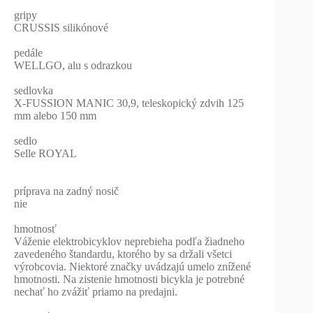
gripy
CRUSSIS silikónové
pedále
WELLGO, alu s odrazkou
sedlovka
X-FUSSION MANIC 30,9, teleskopický zdvih 125
mm alebo 150 mm
sedlo
Selle ROYAL
príprava na zadný nosič
nie
hmotnosť
Váženie elektrobicyklov neprebieha podľa žiadneho
zavedeného štandardu, ktorého by sa držali všetci
výrobcovia. Niektoré značky uvádzajú umelo znížené
hmotnosti. Na zistenie hmotnosti bicykla je potrebné
nechať ho zvážiť priamo na predajni.