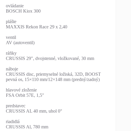
ovládanie
BOSCH Kiox 300
plášte
MAXXIS Rekon Race 29 x 2,40
ventil
AV (autoventil)
ráfiky
CRUSSIS 29", dvojstenné, vložkované, 30 mm
náboje
CRUSSIS disc, priemyselné ložiská, 32D, BOOST
pevná os, 15×110 mm/12×148 mm (predný/zadný)
hlavové zloženie
FSA Orbit 57E, 1,5"
predstavec
CRUSSIS AL 40 mm, uhol 0°
riadidlá
CRUSSIS Al, 780 mm