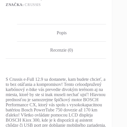
ZNAČKA:
CRUSSIS
Popis
Recenzie (0)
S Crussis e-Full 12.9 sa dostanete, kam budete chcieť, a
to bez otáľania a kompromisov! Tento celoodpružený
karbónový e-bike vás prevedie divokým terénom aj na
miesta, ktoré by ste si inak museli nechať ujsť! Hlavnou
prednosťou je samozrejme špičkový motor BOSCH
Performance CX, ktorý vás spolu s vysokokapacitnou
batériou Bosch PowerTube 750 dovezie až 170 km
ďaleko! Všetko ovládate pomocou LCD displeja
BOSCH Kiox 300, kde je k dispozícii aj asistent
chôdze či USB port pre dobíjanie mobilného zariadenia.