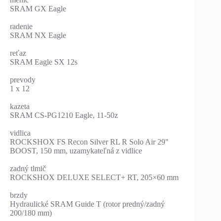
SRAM GX Eagle
radenie
SRAM NX Eagle
reťaz
SRAM Eagle SX 12s
prevody
1 x 12
kazeta
SRAM CS-PG1210 Eagle, 11-50z
vidlica
ROCKSHOX FS Recon Silver RL R Solo Air 29"
BOOST, 150 mm, uzamykateľná z vidlice
zadný tlmič
ROCKSHOX DELUXE SELECT+ RT, 205×60 mm
brzdy
Hydraulické SRAM Guide T (rotor predný/zadný
200/180 mm)