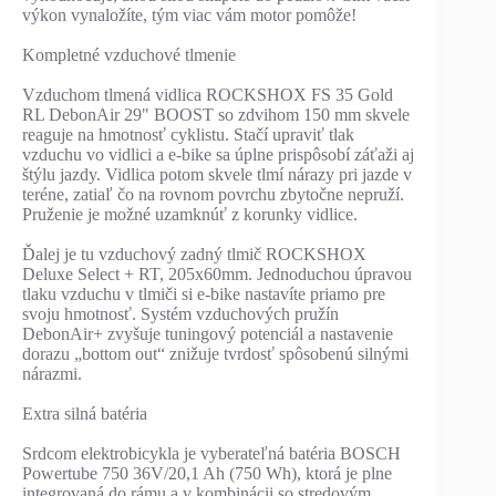
výkon vynaložíte, tým viac vám motor pomôže!
Kompletné vzduchové tlmenie
Vzduchom tlmená vidlica ROCKSHOX FS 35 Gold
RL DebonAir 29" BOOST so zdvihom 150 mm skvele
reaguje na hmotnosť cyklistu. Stačí upraviť tlak
vzduchu vo vidlici a e-bike sa úplne prispôsobí záťaži aj
štýlu jazdy. Vidlica potom skvele tlmí nárazy pri jazde v
teréne, zatiaľ čo na rovnom povrchu zbytočne nepruží.
Pruženie je možné uzamknúť z korunky vidlice.
Ďalej je tu vzduchový zadný tlmič ROCKSHOX
Deluxe Select + RT, 205x60mm. Jednoduchou úpravou
tlaku vzduchu v tlmiči si e-bike nastavíte priamo pre
svoju hmotnosť. Systém vzduchových pružín
DebonAir+ zvyšuje tuningový potenciál a nastavenie
dorazu „bottom out“ znižuje tvrdosť spôsobenú silnými
nárazmi.
Extra silná batéria
Srdcom elektrobicykla je vyberateľná batéria BOSCH
Powertube 750 36V/20,1 Ah (750 Wh), ktorá je plne
integrovaná do rámu a v kombinácii so stredovým