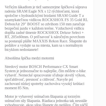
Veľkým lákadlom je tiež samozrejme špičková súprava
radenia SRAM Eagle NX s 12 rýchlosťami, ktorá
spoločne s hydraulickými brzdami SRAM Guide T a
uzamykateľnou vidlicou ROCKSHOX FS 35 Gold RL
DebonAir 29" BOOST so zdvihom 150 mm zaručuje
bezpečnú jazdu v každom teréne. Vzduchovú vidlicu
dopĺňa zadné tlmenie ROCKSHOX Deluxe Select +
RT, 205x60mm. O priľnavosť k náročným povrchom
sa postarajú plášte MAXXIS Rekon Race. Šliapnite do
pedálov a vydajte sa na miesta, kam sa s normálnym
bicyklom nedostanete!
Absolútna špička medzi motormi
Stredový motor BOSCH Performance CX Smart
System je jednoznačne to najlepšie, čím môžete e-bike
vybaviť. Nemecké spracovanie sľubuje skvelý výkon,
spoľahlivosť, presnosť a citlivosť. Navyše pri
zachovaní nízkej spotreby zachováva vysoký krútiaci
moment 85 Nm.
Motor je vybavený snímačom šliapania aj torzným
snímačom sily šliapania. Riadiaca jednotka tak neustále
vyhodnocuje, akou silou šliapete do pedálov. Čím väčší